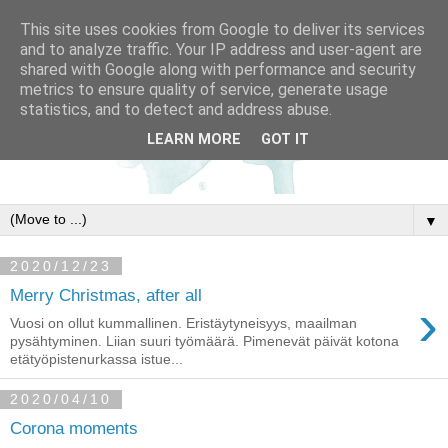
This site uses cookies from Google to deliver its services
and to analyze traffic. Your IP address and user-agent are
shared with Google along with performance and security
metrics to ensure quality of service, generate usage
statistics, and to detect and address abuse.
LEARN MORE
GOT IT
▼
2020/12/23
Merry Christmas, after all
›
Vuosi on ollut kummallinen. Eristäytyneisyys, maailman
pysähtyminen. Liian suuri työmäärä. Pimenevät päivät kotona
etätyöpistenurkassa istue...
2020/04/10
Corona moments