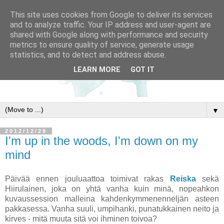
This site uses cookies from Google to deliver its services
and to analyze traffic. Your IP address and user-agent are
shared with Google along with performance and security
metrics to ensure quality of service, generate usage
statistics, and to detect and address abuse.
LEARN MORE
GOT IT
▼
2012/12/29
I'm up in the woods, I'm down on my
mind
Päivää ennen jouluaattoa toimivat rakas
Reiska
sekä
Hiirulainen, joka on yhtä vanha kuin minä, nopeahkon
kuvaussession malleina kahdenkymmenenneljän asteen
pakkasessa. Vanha suuli, umpihanki, punatukkainen neito ja
kirves - mitä muuta sitä voi ihminen toivoa?