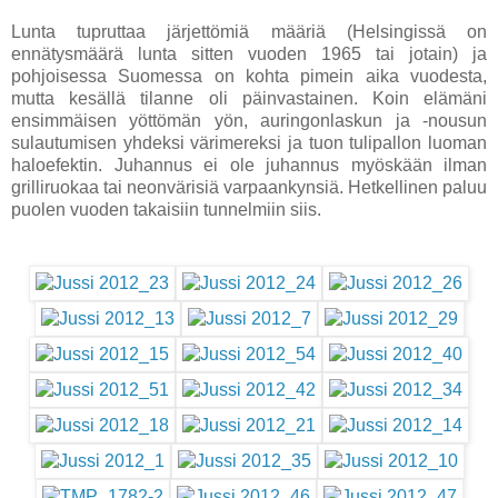
Lunta tupruttaa järjettömiä määriä (Helsingissä on
ennätysmäärä lunta sitten vuoden 1965 tai jotain) ja
pohjoisessa Suomessa on kohta pimein aika vuodesta,
mutta kesällä tilanne oli päinvastainen. Koin elämäni
ensimmäisen yöttömän yön, auringonlaskun ja -nousun
sulautumisen yhdeksi värimereksi ja tuon tulipallon luoman
haloefektin. Juhannus ei ole juhannus myöskään ilman
grilliruokaa tai neonvärisiä varpaankynsiä. Hetkellinen paluu
puolen vuoden takaisiin tunnelmiin siis.