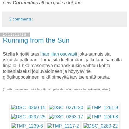
new
Chromatics
album quite a lot, too.
2 comments:
2012/11/28
Running from the Sun
Stella
kirjoitti taas
ihan liian osuvasti
joka-aamuisista
iskuista palleaan. Turha sitä kieltämään, jatketaan samalla
linjalla. Ehkä masentava marraskuukin vaihtuu kohta
toisenlaiseksi jouluvaloineen ja höyryävine
glögikupposineen, eikä pimeyttä tarvitse enää paeta.
(Ei sitten sanaakaan siitä tuhottoman pitkästä, valottomasta tammikuusta, kiitos.)