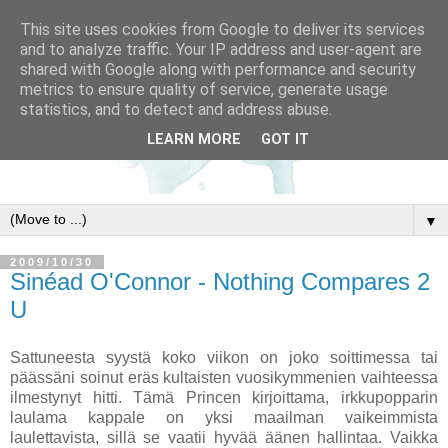
This site uses cookies from Google to deliver its services
and to analyze traffic. Your IP address and user-agent are
shared with Google along with performance and security
metrics to ensure quality of service, generate usage
statistics, and to detect and address abuse.
LEARN MORE
GOT IT
▼
2009/10/30
Sinéad O'Connor - Nothing Compares 2
U
Sattuneesta syystä koko viikon on joko soittimessa tai
päässäni soinut eräs kultaisten vuosikymmenien vaihteessa
ilmestynyt hitti. Tämä Princen kirjoittama, irkkupopparin
laulama kappale on yksi maailman vaikeimmista
laulettavista, sillä se vaatii hyvää äänen hallintaa. Vaikka