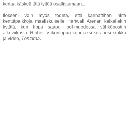
kertaa käskeä tätä tyttöä osallistumaan...
Ilokseni voin myös todeta, että kannattihan niitä
kenttäpaikkoja maaliskuiselle Hartwall Arenan keikallekin
kytätä, kun lippu saapui pdf-muodossa sähköpostiin
alkuviikosta. Hiphei! Viikonlopun kunniaksi siis uusi sinkku
ja video,
Töntarna
.