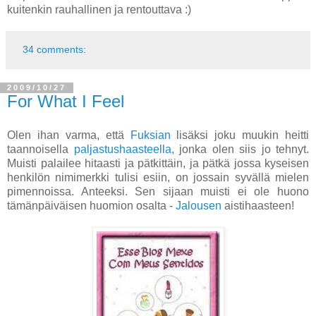
kuitenkin rauhallinen ja rentouttava :)
34 comments:
2009/10/27
For What I Feel
Olen ihan varma, että
Fuksian
lisäksi joku muukin heitti
taannoisella
paljastushaasteella
, jonka olen siis jo tehnyt.
Muisti palailee hitaasti ja pätkittäin, ja pätkä jossa kyseisen
henkilön nimimerkki tulisi esiin, on jossain syvällä mielen
pimennoissa. Anteeksi. Sen sijaan muisti ei ole huono
tämänpäiväisen huomion osalta -
Jalousen
aistihaasteen!