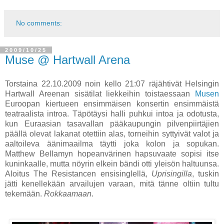
No comments:
2009/10/25
Muse @ Hartwall Arena
Torstaina 22.10.2009 noin kello 21:07 räjähtivät Helsingin
Hartwall Areenan sisätilat liekkeihin toistaessaan
Musen
Euroopan kiertueen ensimmäisen konsertin ensimmäistä
teatraalista introa. Täpötäysi halli puhkui intoa ja odotusta,
kun Euraasian tasavallan pääkaupungin pilvenpiirtäjien
päällä olevat lakanat otettiin alas, torneihin syttyivät valot ja
aaltoileva äänimaailma täytti joka kolon ja sopukan.
Matthew Bellamyn hopeanvärinen hapsuvaate sopisi itse
kuninkaalle, mutta nöyrin elkein bändi otti yleisön haltuunsa.
Aloitus The Resistancen ensisinglellä,
Uprisingilla
, tuskin
jätti kenellekään arvailujen varaan, mitä tänne oltiin tultu
tekemään.
Rokkaamaan
.