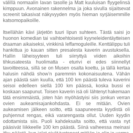
välillä normaalin lavan tasolle ja Matt kuuluisan flyygelinsä
kimppuun. Avonainen rakennelma ja joka sivulla sijaitsevat
screenit takasivat näkyvyyden myös hieman syrjäisemmille
katsomopaikoille.
Itsellähän kävi järjetön tuuri lipun suhteen. Tästä saisi jo
huonon komedian tai vaihtoehtoisesti kyyneleidentäytteisen
draaman aikaiseksi, vinkkinä leffamoguleille. Kenttälippu tuli
hankittua jo kauan sitten presalesta kaverin avustuksella.
Hallin läheisyyteen tuli siirryttyä viiden aikoihin
tihkusateesta huolimatta - eturivi ei edes siinnellyt
tavoitteessa, sillä se on Musen osalta koettu, ja tällä kertaa
halusin nähdä show'n paremmin kokonaisuutena. Vähän
ajan päästä sain kuulla, että 100 km päästä tuleva kaverini
seisoi edelleen siellä 100 km päässä, koska bussi ei
koskaan saapunut. Toisen kaverin isä oli lähtenyt hakemaan
tätä ensimmäistä, joten hän myöhästyisi siis jonkun verran
ovien aukeamisajankohdasta. Ei se mitään. Ovien
aukeamisen jälkeen soitto, että saapuneesta kyydistä oli
puhjennut rengas, eikä vararengasta ollut. Uuden kyydin
odottamista siis. Puoli kahdeksalta soitto, että vasta nyt
pääsivät liikkeelle 100 km päästä. Siinä vaiheessa meinasi