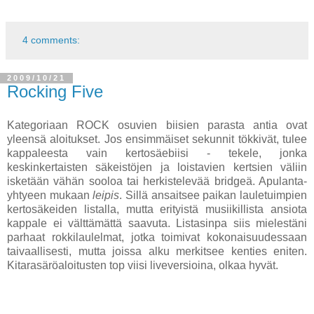
4 comments:
2009/10/21
Rocking Five
Kategoriaan ROCK osuvien biisien parasta antia ovat
yleensä aloitukset. Jos ensimmäiset sekunnit tökkivät, tulee
kappaleesta vain kertosäebiisi - tekele, jonka
keskinkertaisten säkeistöjen ja loistavien kertsien väliin
isketään vähän sooloa tai herkistelevää bridgeä. Apulanta-
yhtyeen mukaan
leipis
. Sillä ansaitsee paikan lauletuimpien
kertosäkeiden listalla, mutta erityistä musiikillista ansiota
kappale ei välttämättä saavuta. Listasinpa siis mielestäni
parhaat rokkilaulelmat, jotka toimivat kokonaisuudessaan
taivaallisesti, mutta joissa alku merkitsee kenties eniten.
Kitarasäröaloitusten top viisi liveversioina, olkaa hyvät.