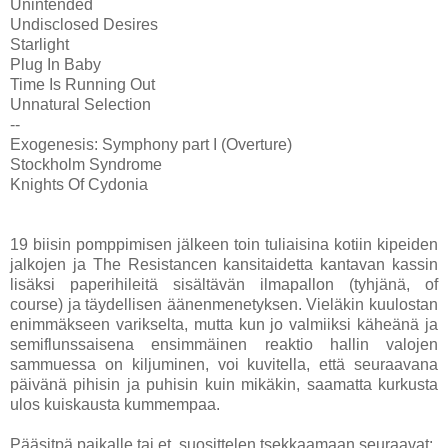
Unintended
Undisclosed Desires
Starlight
Plug In Baby
Time Is Running Out
Unnatural Selection
--
Exogenesis: Symphony part I (Overture)
Stockholm Syndrome
Knights Of Cydonia
19 biisin pomppimisen jälkeen toin tuliaisina kotiin kipeiden
jalkojen ja The Resistancen kansitaidetta kantavan kassin
lisäksi paperihileitä sisältävän ilmapallon (tyhjänä, of
course) ja täydellisen äänenmenetyksen. Vieläkin kuulostan
enimmäkseen varikselta, mutta kun jo valmiiksi käheänä ja
semiflunssaisena ensimmäinen reaktio hallin valojen
sammuessa on kiljuminen, voi kuvitella, että seuraavana
päivänä pihisin ja puhisin kuin mikäkin, saamatta kurkusta
ulos kuiskausta kummempaa.
Pääsitpä paikalle tai et, suosittelen tsekkaamaan seuraavat: