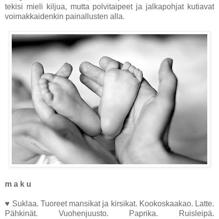
tekisi mieli kiljua, mutta polvitaipeet ja jalkapohjat kutiavat
voimakkaidenkin painallusten alla.
m a k u
♥ Suklaa. Tuoreet mansikat ja kirsikat. Kookoskaakao. Latte.
Pähkinät. Vuohenjuusto. Paprika. Ruisleipä.