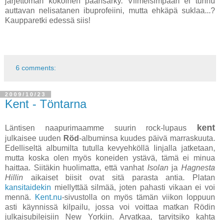
järjettömän kokoinen päänsärky. Viimeisimpään ei tunnu
auttavan nelisatanen ibuprofeiini, mutta ehkäpä suklaa...?
Kaupparetki edessä siis!
6 comments:
2009/10/23
Kent - Töntarna
kent
Läntisen naapurimaamme suurin rock-lupaus
julkaisee uuden
Röd
-albuminsa kuudes päivä marraskuuta.
Edelliseltä albumilta tutulla kevyehköllä linjalla jatketaan,
mutta koska olen myös koneiden ystävä, tämä ei minua
haittaa. Siitäkin huolimatta, että vanhat
Isolan
ja
Hagnesta
Hillin
aikaiset biisit ovat sitä parasta antia. Platan
kansitaidekin
miellyttää silmää, joten pahasti vikaan ei voi
mennä.
Kent.nu
-sivustolla on myös tämän viikon loppuun
asti käynnissä kilpailu, jossa voi voittaa matkan Rödin
julkaisubileisiin New Yorkiin. Arvatkaa, tarvitsiko kahta