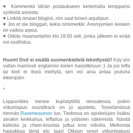
♥ Kommentoi tähän postaukseen kertomalla lempparisi
synkistä asioista.
♥ Linkitä omaan blogiisi, niin saat toisen arpalipun.
♥ Jos et ole bloggari, keksi nimimerkki. Anonyymien kesken
on vaikea arpoa.
♥ Odota maanantaihin klo 18.00 asti, jonka jälkeen ei enää
voi osallistua.
Huom! Dvd ei sisällä suomenkielistä tekstitystä!!
Käy siis
vallan mainiosti englannin kielen harjoitteluun ;) Ja jos leffa
tai kieli ei itseä miellytä, sen voi aina antaa jouluna
eteenpäin.
*
Loppuviikko menee kuplatytöllä reissatessa, joskin
viikonlopun soundtrack on jo ajastettu. Tosielämässä
riennän
Ravenwavesin
luo. Tiedossa on opiskelujen lisäksi
ainakin keikkailua, leffailua ja ystävien näkemistä. Näistä
kaikista ja cheer-kisoista juttua ensi viikolla. Melkoista
haipakkaa tämä elo taas! Olkoon sinun viikonloppusi