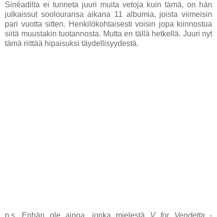
Sinéadilta ei tunneta juuri muita vetoja kuin tämä, on hän
julkaissut soolouransa aikana 11 albumia, joista viimeisin
pari vuotta sitten. Henkilökohtaisesti voisin jopa kiinnostua
siitä muustakin tuotannosta. Mutta en tällä hetkellä. Juuri nyt
tämä riittää hipaisuksi täydellisyydestä.
p.s. Enhän ole ainoa, jonka mielestä
V for Vendetta
-