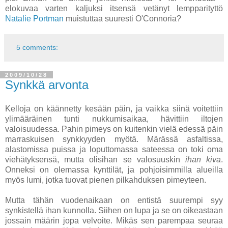
elokuvaa varten kaljuksi itsensä vetänyt lempparityttö
Natalie Portman
muistuttaa suuresti O'Connoria?
5 comments:
2009/10/28
Synkkä arvonta
Kelloja on käännetty kesään päin, ja vaikka siinä voitettiin
ylimääräinen tunti nukkumisaikaa, hävittiin iltojen
valoisuudessa. Pahin pimeys on kuitenkin vielä edessä päin
marraskuisen synkkyyden myötä. Märässä asfaltissa,
alastomissa puissa ja loputtomassa sateessa on toki oma
viehätyksensä, mutta olisihan se valosuuskin
ihan kiva
.
Onneksi on olemassa kynttilät, ja pohjoisimmilla alueilla
myös lumi, jotka tuovat pienen pilkahduksen pimeyteen.
Mutta tähän vuodenaikaan on entistä suurempi syy
synkistellä ihan kunnolla. Siihen on lupa ja se on oikeastaan
jossain määrin jopa velvoite. Mikäs sen parempaa seuraa