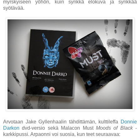
myrskyiseen yöhön, kuin synkkä elokuva ja synkkää
syötävää.
Arvotaan Jake Gyllenhaalin tähdittämän, kulttileffa
Donnie
Darkon
dvd-versio sekä Malacon Must
Moods of Black
-
karkkipussi. Arpaonni voi suosia, kun teet seuraavaa: