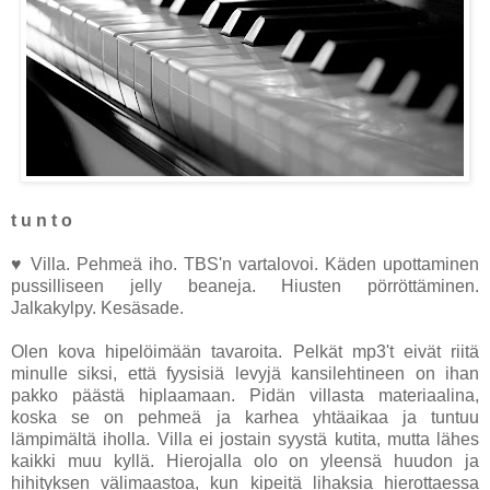
t u n t o
♥ Villa. Pehmeä iho. TBS'n vartalovoi. Käden upottaminen
pussilliseen jelly beaneja. Hiusten pörröttäminen.
Jalkakylpy. Kesäsade.
Olen kova hipelöimään tavaroita. Pelkät mp3't eivät riitä
minulle siksi, että fyysisiä levyjä kansilehtineen on ihan
pakko päästä hiplaamaan. Pidän villasta materiaalina,
koska se on pehmeä ja karhea yhtäaikaa ja tuntuu
lämpimältä iholla. Villa ei jostain syystä kutita, mutta lähes
kaikki muu kyllä. Hierojalla olo on yleensä huudon ja
hihityksen välimaastoa, kun kipeitä lihaksia hierottaessa