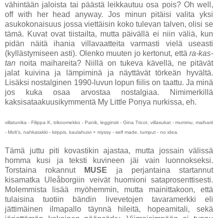
vähintään jaloista tai päästä leikkautuu osa pois? Oh well,
off with her head anyway. Jos minun pitäisi valita yksi
asukokonaisuus jossa viettäisin koko tulevan talven, olisi se
tämä. Kuvat ovat tiistailta, mutta päivällä ei niin väliä, kun
pidän näitä ihania villavaatteita varmasti vielä useasti
(kyllästymiseen asti). Olenko muuten jo kertonut, että
ra-kas-
tan
noita maihareita? Niillä on tukeva kävellä, ne pitävät
jalat kuivina ja lämpiminä ja näyttävät törkeän hyvältä.
Lisäksi nostalginen 1990-luvun lopun fiilis on taattu. Ja minä
jos kuka osaa arvostaa nostalgiaa. Nimimerkillä
kaksisataakuusikymmentä My Little Ponya nurkissa, eh.
villatunika - Filippa K, trikoomekko - Panik, legginsit - Gina Tricot, villasukat - mummu, maiharit
- Molt's, nahkatakki - kirppis, kaulahuivi + myssy - self made, tumput - no idea.
Tämä juttu piti kovastikin ajastaa, mutta jossain välissä
homma kusi ja teksti kuvineen jäi vain luonnokseksi.
Torstaina rokannut
MUSE
ja perjantaina startannut
kisamatka Uleåborgiin veivät huomioni sataprosenttisesti.
Molemmista lisää myöhemmin, mutta mainittakoon, että
tulaisina tuotiin bändin livevetojen tavaramerkki eli
jättimäinen ilmapallo täynnä hileitä, hopeamitali, sekä