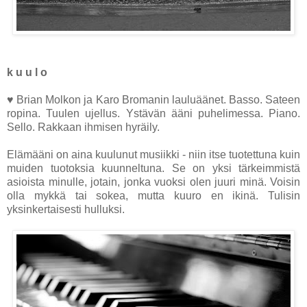
k u u l o
♥ Brian Molkon ja Karo Bromanin lauluäänet. Basso. Sateen
ropina. Tuulen ujellus. Ystävän ääni puhelimessa. Piano.
Sello. Rakkaan ihmisen hyräily.
Elämääni on aina kuulunut musiikki - niin itse tuotettuna kuin
muiden tuotoksia kuunneltuna. Se on yksi tärkeimmistä
asioista minulle, jotain, jonka vuoksi olen juuri minä. Voisin
olla mykkä tai sokea, mutta kuuro en ikinä. Tulisin
yksinkertaisesti hulluksi.