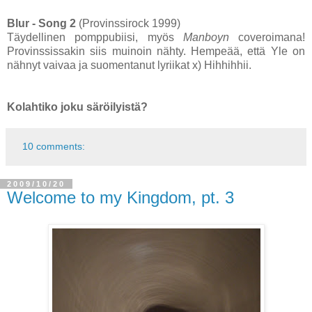
Blur - Song 2
(Provinssirock 1999)
Täydellinen pomppubiisi, myös
Manboyn
coveroimana!
Provinssissakin siis muinoin nähty. Hempeää, että Yle on
nähnyt vaivaa ja suomentanut lyriikat x) Hihhihhii.
Kolahtiko joku säröilyistä?
10 comments:
2009/10/20
Welcome to my Kingdom, pt. 3