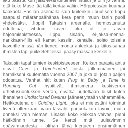
itku päästä, kun jalat eivät tunteneet mitään ja olin jo varma,
että koko Muse jää tällä kertaa väliin. Hörppiessäni kuumaa
kaakaota Pasilan asemalla sain kuitenkin ilouutisen: lippu
saapuisi määränpäähänsä kera parin muun fanin puoli
yhdeksäksi. Jippii! Takaisin areenalle, hermostunutta
odottelua, vihdoin kaveri joka oli jo aivan
hajoamispisteessä, lippu, sisään, ei-jaksa-mennä-
narikkaan-fiilis eli kamat kassiin, kentälle, soitto toiselle
kaverille missä hän lienee, monta anteeksi- ja kiitos-sanaa
ihmisten läpi puikkelehtiessa, pääsy massan keskelle.
Takaisin tapahtumien keskipisteeseen. Keikan parasta antia
olivat
Cave
ja
Unintended
, joista jälkimmäinen jäi
harmikseni kuulematta vuonna 2007 ja joka oli jotain paljon
odotettua. Vanhat hitit kuten
Plug In Baby
ja
Time Is
Running
Out
hypittivät ihmismerta keskiverron
urheilusuorituksen verran, eivätkä uudetkaan biisit kuten
ihanainen
Undisclosed Desires
jääneet yhtään vähemmälle.
Heikkoutena oli
Guiding Light
, joka ei mielestäni toiminut
livenä ollenkaan, vaan lässähti pannukakun tavoin, mutta
onneksi vain hieman. Lisäksi koko keikkaa vaivasi pieni
hätiköinnin tunne. Se kertoi mitä luultavimmin
epävarmuudesta - olihan tämä kiertueen ensimmäinen