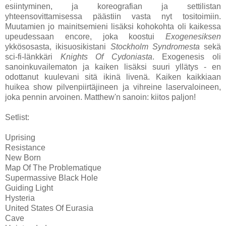
esiintyminen, ja koreografian ja settilistan
yhteensovittamisessa päästiin vasta nyt tositoimiin.
Muutamien jo mainitsemieni lisäksi kohokohta oli kaikessa
upeudessaan encore, joka koostui
Exogenesiksen
ykkösosasta, ikisuosikistani
Stockholm Syndromesta
sekä
sci-fi-länkkäri
Knights Of Cydoniasta
. Exogenesis oli
sanoinkuvailematon ja kaiken lisäksi suuri yllätys - en
odottanut kuulevani sitä ikinä livenä. Kaiken kaikkiaan
huikea show pilvenpiirtäjineen ja vihreine laservaloineen,
joka pennin arvoinen. Matthew'n sanoin: kiitos paljon!
Setlist:
Uprising
Resistance
New Born
Map Of The Problematique
Supermassive Black Hole
Guiding Light
Hysteria
United States Of Eurasia
Cave