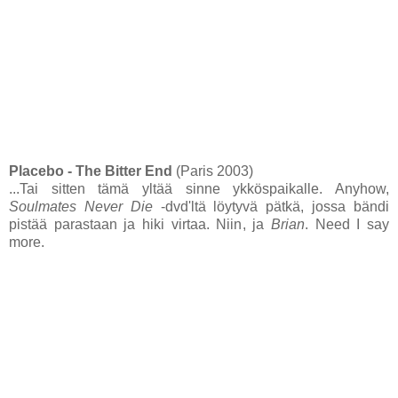
Placebo - The Bitter End
(Paris 2003)
...Tai sitten tämä yltää sinne ykköspaikalle. Anyhow,
Soulmates Never Die
-dvd'ltä löytyvä pätkä, jossa bändi
pistää parastaan ja hiki virtaa. Niin, ja
Brian
. Need I say
more.