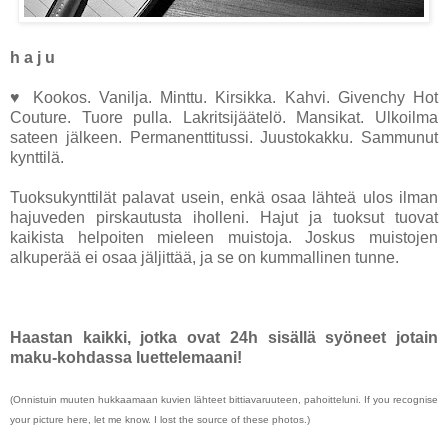
h a j u
♥ Kookos. Vanilja. Minttu. Kirsikka. Kahvi. Givenchy Hot
Couture. Tuore pulla. Lakritsijäätelö. Mansikat. Ulkoilma
sateen jälkeen. Permanenttitussi. Juustokakku. Sammunut
kynttilä.
Tuoksukynttilät palavat usein, enkä osaa lähteä ulos ilman
hajuveden pirskautusta iholleni. Hajut ja tuoksut tuovat
kaikista helpoiten mieleen muistoja. Joskus muistojen
alkuperää ei osaa jäljittää, ja se on kummallinen tunne.
Haastan kaikki, jotka ovat 24h sisällä syöneet jotain
maku-kohdassa luettelemaani!
(Onnistuin muuten hukkaamaan kuvien lähteet bittiavaruuteen, pahoitteluni. If you recognise
your picture here, let me know. I lost the source of these photos.)