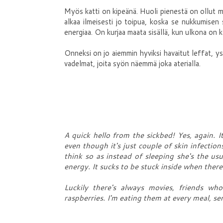
Myös katti on kipeänä. Huoli pienestä on ollut m
alkaa ilmeisesti jo toipua, koska se nukkumisen si
energiaa. On kurjaa maata sisällä, kun ulkona on 
Onneksi on jo aiemmin hyviksi havaitut leffat, yst
vadelmat, joita syön näemmä joka aterialla.
A quick hello from the sickbed! Yes, again. It
even though it's just couple of skin infection
think so as instead of sleeping she's the us
energy. It sucks to be stuck inside when ther
Luckily there's always movies, friends 
raspberries. I'm eating them at every meal, se