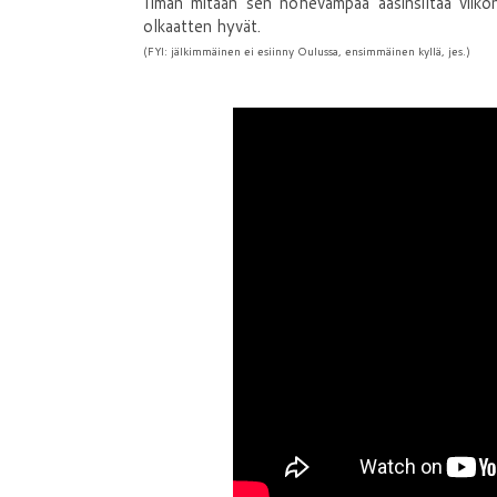
Ilman mitään sen nohevampaa aasinsiltaa viiko
olkaatten hyvät.
(FYI: jälkimmäinen ei esiinny Oulussa, ensimmäinen kyllä, jes.)