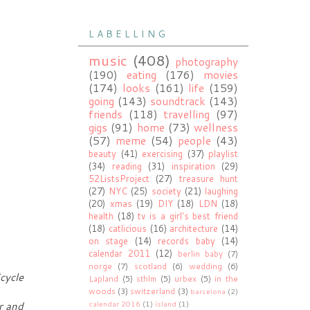
L A B E L L I N G
music
(408)
photography
(190)
eating
(176)
movies
(174)
looks
(161)
life
(159)
going
(143)
soundtrack
(143)
friends
(118)
travelling
(97)
gigs
(91)
home
(73)
wellness
(57)
meme
(54)
people
(43)
beauty
(41)
exercising
(37)
playlist
(34)
reading
(31)
inspiration
(29)
52ListsProject
(27)
treasure hunt
(27)
NYC
(25)
society
(21)
laughing
(20)
xmas
(19)
DIY
(18)
LDN
(18)
health
(18)
tv is a girl's best friend
(18)
catlicious
(16)
architecture
(14)
on stage
(14)
records baby
(14)
calendar 2011
(12)
berlin baby
(7)
norge
(7)
scotland
(6)
wedding
(6)
cycle
Lapland
(5)
sthlm
(5)
urbex
(5)
in the
woods
(3)
switzerland
(3)
barcelona
(2)
calendar 2016
(1)
ísland
(1)
ar and