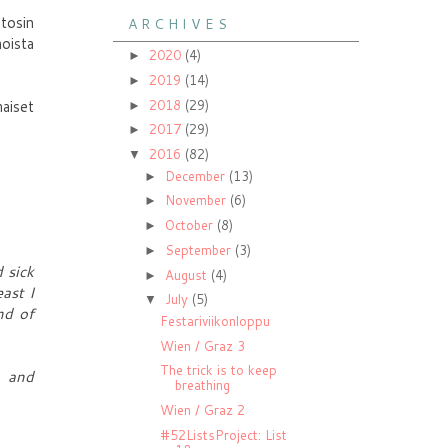
 tosin
A R C H I V E S
moista
2020
(4)
►
2019
(14)
►
2018
(29)
maiset
►
2017
(29)
►
2016
(82)
▼
December
(13)
►
November
(6)
►
October
(8)
►
September
(3)
►
 sick
August
(4)
►
ast I
July
(5)
▼
nd of
Festariviikonloppu
Wien / Graz 3
The trick is to keep
h and
breathing
Wien / Graz 2
#52ListsProject: List