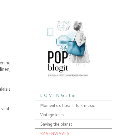
ienine
linen,
laisia
L O V I N G a t m
Moments of tea + folk music
 vaati
Vintage knits
Saving the planet
RAVENWAVES