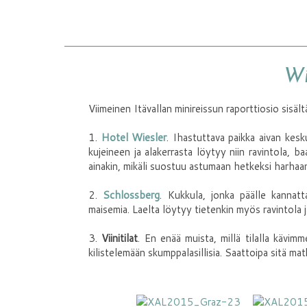
Wi
Viimeinen Itävallan minireissun raporttiosio sisält
1.
Hotel Wiesler
. Ihastuttava paikka aivan kesk
kujeineen ja alakerrasta löytyy niin ravintola, b
ainakin, mikäli suostuu astumaan hetkeksi harhaa
2.
Schlossberg
. Kukkula, jonka päälle kannatta
maisemia. Laelta löytyy tietenkin myös ravintola j
3.
Viinitilat
. En enää muista, millä tilalla kävim
kilistelemään skumppalasillisia. Saattoipa sitä m