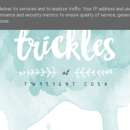
liver its services and to analyze traffic. Your IP address and u
rmance and security metrics to ensure quality of service, gene
buse.