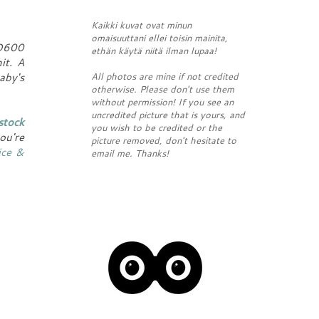
Kaikki kuvat ovat minun
omaisuuttani ellei toisin mainita,
 D600
ethän käytä niitä ilman lupaa!
it. A
All photos are mine if not credited
aby's
otherwise. Please don't use them
without permission! If you see an
uncredited picture that is yours, and
stock
you wish to be credited or the
ou're
picture removed, don't hesitate to
ice &
email me. Thanks!