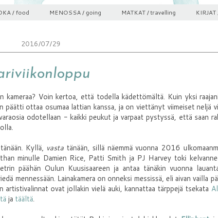
KA / food
MENOSSA / going
MATKAT / travelling
KIRJAT 
2016/07/29
ariviikonloppu
 kameraa? Voin kertoa, että todella kädettömältä. Kuin yksi raajani
n päätti ottaa osumaa lattian kanssa, ja on viettänyt viimeiset neljä v
araosia odotellaan - kaikki peukut ja varpaat pystyssä, että saan r
olla.
 tänään. Kyllä,
vasta
tänään, sillä näemmä vuonna 2016 ulkomaanm
ivathan minulle Damien Rice, Patti Smith ja PJ Harvey toki kelvanne
ometrin päähän Oulun Kuusisaareen ja antaa tänäkin vuonna lauanta
viedä mennessään. Lainakamera on onneksi messissä, eli aivan vailla pä
n artistivalinnat ovat jollakin vielä auki, kannattaa tärppejä tsekata
Al
ltä
ja
täältä
.