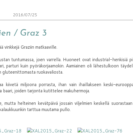
2016/07/25
en / Graz 3
ää vinkkejä Graziin matkaaville.
ustan tuntumassa, joen varrella. Huoneet ovat industrial-henkisiä p
aari, parturi kuin pyöräkorjaamokin. Aamiainen oli lähestulkoon täydel
n gluteenittomasta ruokavaliosta.
a kiivetä miljoona porrasta, ihan vain ihaillakseen keski-eurooppa
a baari, joiden tarjonta kutittelee makuhermoja.
me, mutta helteinen kevätpäivä jossain viljelmien keskellä suorastaan
atkalaukkuunkin tarttua muutama pullo.