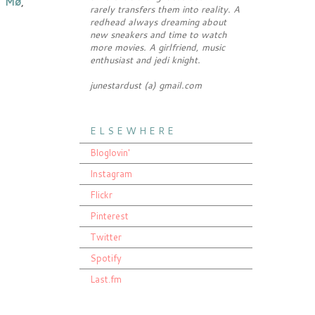
a
Mø
,
rarely transfers them into reality. A
redhead always dreaming about
new sneakers and time to watch
more movies. A girlfriend, music
enthusiast and jedi knight.
junestardust (a) gmail.com
E L S E W H E R E
Bloglovin'
Instagram
Flickr
Pinterest
Twitter
Spotify
Last.fm