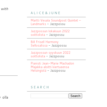
 with
A L I C E & J U N E
Martti Vesala Soundpost Quintet –
Landmarks
- Jazzpossu
Jazzpossun lokakuun 2022
soittolista
- Jazzpossu
Bill Frisell Harmony
Sellosalissa
- Jazzpossu
Jazzpossun syyskuun 2022
soittolista
- Jazzpossu
Pianisti Jean-Marie Machadon
Majakka aloitti kiertueensa
Helsingistä
- Jazzpossu
S E A R C H
y olla