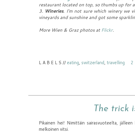
restaurant located on top, so thumbs up for a
3.
Wineries
. I'm not sure which winery we v
vineyards and sunshine and got some sparkling
More Wien & Graz photos at
Flickr
.
L A B E L S //
eating
,
switzerland
,
travelling
2
The trick 
Pikainen hei! Nimittäin sairasvuoteelta, jällee
melkoinen vitsi.