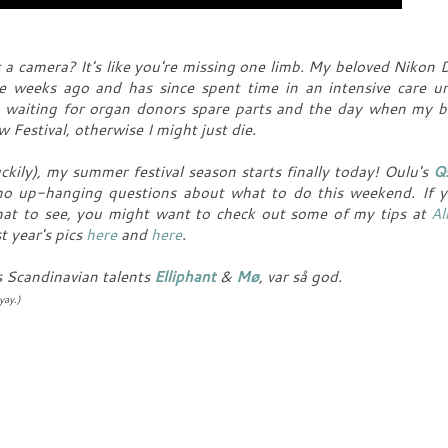
a camera? It's like you're missing one limb. My beloved Nikon
e weeks ago and has since spent time in an intensive care un
 waiting for organ donors spare parts and the day when my b
 Festival, otherwise I might just die.
ily), my summer festival season starts finally today! Oulu's
Q
no up-hanging questions about what to do this weekend. If y
what to see, you might want to check out some of my tips at
Al
st year's pics
here
and
here
.
s Scandinavian talents
Elliphant
&
Mø
, var så god.
yay.)