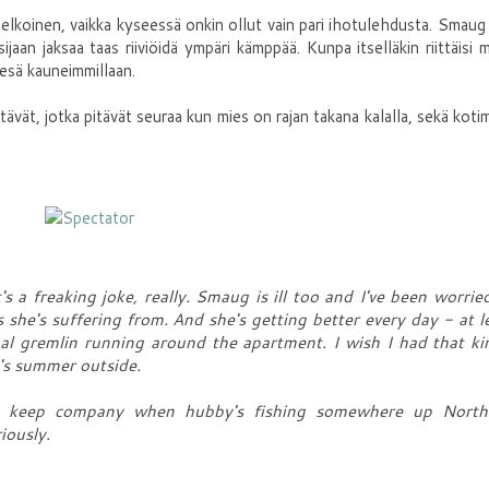
elkoinen, vaikka kyseessä onkin ollut vain pari ihotulehdusta. Smaug
jaan jaksaa taas riiviöidä ympäri kämppää. Kunpa itselläkin riittäisi 
kesä kauneimmillaan.
ävät, jotka pitävät seuraa kun mies on rajan takana kalalla, sekä koti
's a freaking joke, really. Smaug is ill too and I've been worried
s she's suffering from. And she's getting better every day - at le
ual gremlin running around the apartment. I wish I had that ki
e's summer outside.
who keep company when hubby's fishing somewhere up Nort
riously.