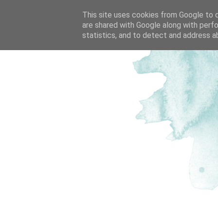
This site uses cookies from Google to de
are shared with Google along with perfo
statistics, and to detect and address a