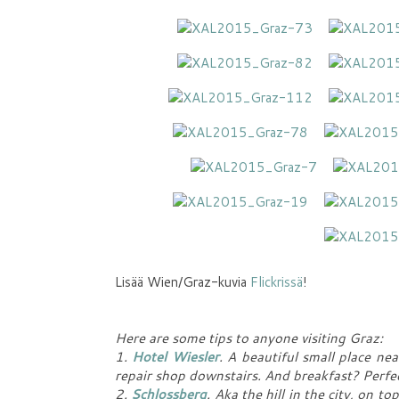
Lisää Wien/Graz-kuvia
Flickrissä
!
Here are some tips to anyone visiting Graz:
1.
Hotel Wiesler
. A beautiful small place ne
repair shop downstairs. And breakfast? Perfec
2.
Schlossberg
. Aka the hill in the city, on t