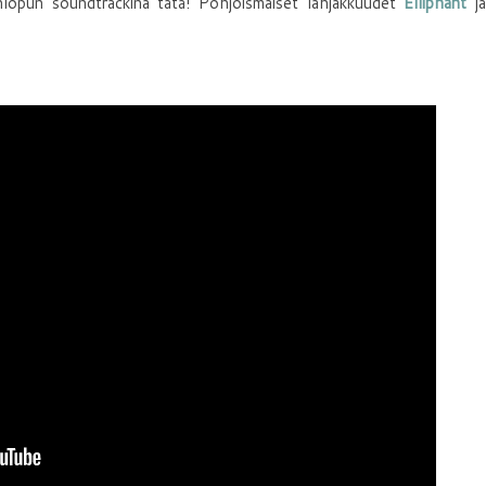
nlopun soundtrackina tätä! Pohjoismaiset lahjakkuudet
Elliphant
j