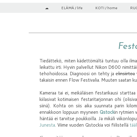
☁
ELÄMÄ / life
KOTI / home
RUO
Fest
Tiedättekö, miten kädettömältä tuntuu olla ilman
leikattu irti. Hyvin palvellut Nikon D600 nimittäi
tehohoidossa. Diagnoosi on tehty ja
elinsiirtoa
v
takaisin ennen Flow Festivalia. Muuten saatan ku
Kameraa tai ei, meikäläisen festarikausi starttaa
kiilasivat kotimaisen festaritarjonnan ohi (olis
siinä). Kohta on siis aika suunnata parin kil
ennakkoon loppuun myyneen
Qstock
in rytmien 
häntää ei tarvitse poukkoilla. Ja mikäli viikonlopu
Junesta
. Viime vuoden Qstockia voi fiilistellä
tää