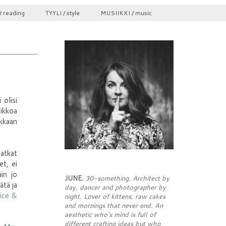
/ reading
TYYLI / style
MUSIIKKI / music
 olisi
iikkoa
akkaan
atkat
et, ei
in jo
JUNE.
30-something. Architect by
ätä ja
day, dancer and photographer by
ice &
night. Lover of kittens, raw cakes
and mornings that never end. An
aesthetic who's mind is full of
different crafting ideas but who