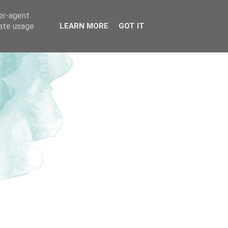
ser-agent
rate usage
LEARN MORE
GOT IT