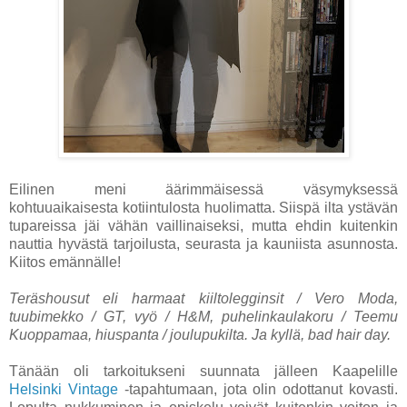
Eilinen meni äärimmäisessä väsymyksessä
kohtuuaikaisesta kotiintulosta huolimatta. Siispä ilta ystävän
tupareissa jäi vähän vaillinaiseksi, mutta ehdin kuitenkin
nauttia hyvästä tarjoilusta, seurasta ja kauniista asunnosta.
Kiitos emännälle!
Teräshousut eli harmaat kiiltolegginsit / Vero Moda,
tuubimekko / GT, vyö / H&M, puhelinkaulakoru / Teemu
Kuoppamaa, hiuspanta / joulupukilta. Ja kyllä, bad hair day.
Tänään oli tarkoitukseni suunnata jälleen Kaapelille
Helsinki Vintage
-tapahtumaan, jota olin odottanut kovasti.