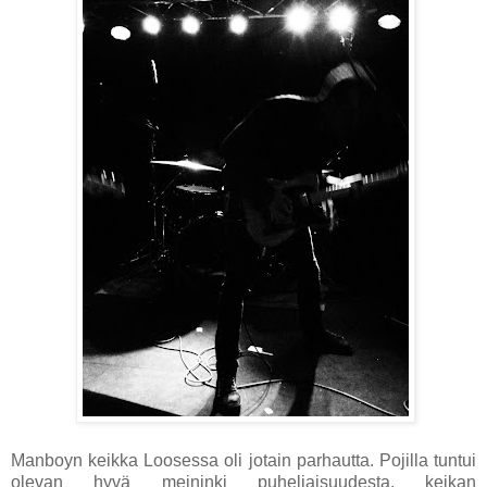
Manboyn keikka Loosessa oli jotain parhautta. Pojilla tuntui
olevan hyvä meininki puheliaisuudesta, keikan