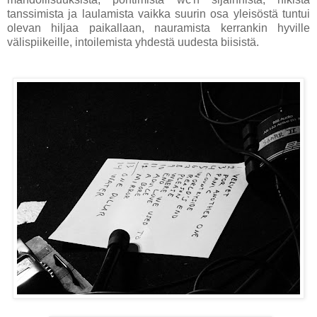
tanssimista ja laulamista vaikka suurin osa yleisöstä tuntui
olevan hiljaa paikallaan, nauramista kerrankin hyville
välispiikeille, intoilemista yhdestä uudesta biisistä.