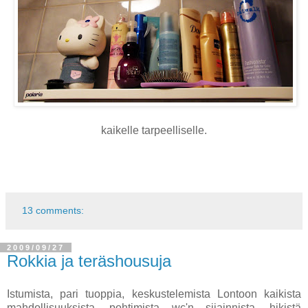
kaikelle tarpeelliselle.
13 comments:
2009/09/27
Rokkia ja teräshousuja
Istumista, pari tuoppia, keskustelemista Lontoon kaikista
mahdollisuuksista, pohtimista wc'n sijainnista, hikistä