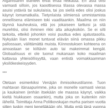
Afganistanin tilanteet eivät enää hetkauta. Eri asia olisi
varmasti silloin, jos kaoottisessa tilassa olevassa massa
asuisi ystäviä tai sukulaisia, tai jos siellä edes olisi joskus
käynyt lomamatkalla. Tietynlaista silmiensä ummistamista
onnellisena elämiseen toki vaaditaankin. Maailma on niin
täynnä kauheuksia, että jos jokaiseen tarttuisi ja sitä
murehtisi, olisi ihminen rikki alta aikayksikön. Se ei silti
tarkoita, etteikö johonkin voisi puuttua edes ajatustasolla.
Nykyään liian monet tuntuvat elävän siinä omassa pikku
pallossaan, välittämättä muista. Kiinnostuksen kohteena on
ainoastaan se kiiltävin auto tai makeimmat kengät.
Globaalisuus ei ole tuonut mukanaan koko maailman
kattavaa yhteisöllisyyttä, vaan entistä voimakkaamman
yksilökeskeisyyden.
***
Otetaan esimerkiksi Venäjän ihmisoikeustilanne. Tuon
mahtavan itänaapurimme, joka on monelle varmasti vieras
ja kaukainen (enhän itsekään ole maassa käynyt, vaikka
kieltä hiukkasen osaankin), mutta joka on kuitenkin
niin
lähellä
. Toimittaja Anna Politkovskajan murha parisen vuotta
sitten tuskin meni keneltäkään ohi. Mutta entä tänä vuonna