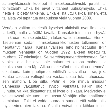
salamyhkäisesti kuolleet ihmisoikeusaktivistit, juristit tai
toimittajat? Ehkä he eivät ylittäneet uutiskynnystä. Ehkä
heitä ei pidetty tärkeinä. Ehkä ei haluttu uskoa siihen, että
tällaista voi tapahtua naapurissa vielä vuonna 2009.
Venäjän valtion mielestä kyseiset aktivistit ovat ilmeisesti
tärkeitä, mutta väärällä tavalla. Kansalaistoiminta on hyvää
niin kauan, kun se edistää ja tukee valtion toimintaa. Etenkin
Tsetsenian sodan ihmisoikeusrikkomusten tutkiminen on
herättänyt närää. Kansainvälisen lehdistöinstituutin IPI'n
mukaan Venäjällä on vuoden 1992 jälkeen tapettu tai
murhattu 77 toimittajaa.
Seitsemänkymmentäseitsemän
. Sen
vuoksi, että he eivät ole halunneet katsoa mahdollisia
rikoksia sormien läpi. Alkaa mielestäni muistuttaa enemmän
diktatuuria kuin puolipresidentillistä tasavaltaa - se, joka
kehtaa asettua valtiojohtoa vastaan, saa tuta nahoissaan
sen mahdin. Eipä sillä, Putin ei ole minua missään
vaiheessa vakuuttanut. Tyyppi vaikuttaa kaikin puolin
luihulta, vaikka diktaattorista ei kyse olisikaan. Medvedev ei
valitettavasti ole tuonut muutosta Venäjän oikeushallinnon
toimintaan. Toki ei voida suoraan sanoa, että valtio olisi
mysteerimurhien takana. Asialla voivat olla kiihkomieliset