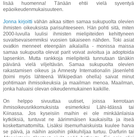
lisää huomenna! Tänään ehtii vielä syventyä
epäoikeudenmukaisuuteen.
Jonna kirjoitti
vähän aikaa sitten samaa sukupuolta olevien
ihmisten oikeuksista parisuhteeseen. Hän pohti sitä, miten
2000-luvulla luulisi ihmisten mielipiteiden kehittyneen
suvaitsevaisemmiksi vuosien takaiseen nähden. Toki asiat
ovatkin menneet eteenpäin aikalailla - monissa maissa
samaa sukupuolta olevat parit voivat avioitua ja adoptoida
lapsenkin. Mutta rankkoja mielipiteitä tunnutaan tänäkin
päivänä vielä viljeltävän. Samaa sukupuolta olevien
rakastamisen oikeus ja Amnesty Internationalin jäsenlehti
(toimi myös lähteenä Wikipedian ohella) saivat minut
pohtimaan ihmisoikeuksia ja maailman menoa. Maailman,
jonka haluaisi olevan oikeudenmukainen kaikille.
On helppo sivuuttaa uutiset, joissa kerrotaan
ihmisoikeusrikkomuksista esimerkiksi Lähi-Idässä tai
Kiinassa. Jos kyseisiin maihin ei ole minkäänlaisia
kytköksiä, tuntuvat ne äärimmäisen kaukaisilta ja itseä
koskettamattomilta. Lisäksi itsemurhaiskuista kuulee harva
se päivä, ja näihin asioihin pikkuhiljaa turtuu. Darfurin tai