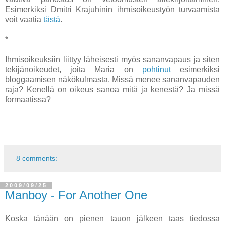
Esimerkiksi Dmitri Krajuhinin ihmisoikeustyön turvaamista
voit vaatia
tästä
.
*
Ihmisoikeuksiin liittyy läheisesti myös sananvapaus ja siten
tekijänoikeudet, joita Maria on
pohtinut
esimerkiksi
bloggaamisen näkökulmasta. Missä menee sananvapauden
raja? Kenellä on oikeus sanoa mitä ja kenestä? Ja missä
formaatissa?
8 comments:
2009/09/25
Manboy - For Another One
Koska tänään on pienen tauon jälkeen taas tiedossa