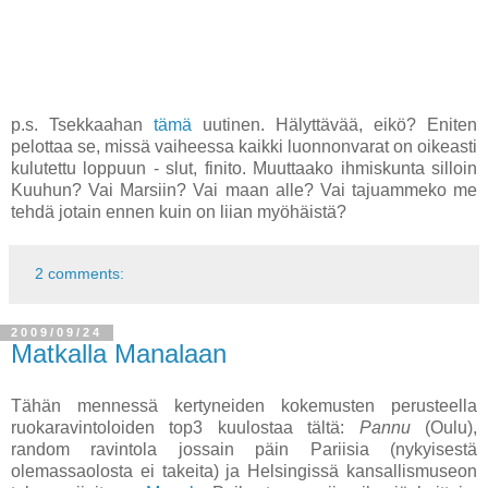
p.s. Tsekkaahan
tämä
uutinen. Hälyttävää, eikö? Eniten
pelottaa se, missä vaiheessa kaikki luonnonvarat on oikeasti
kulutettu loppuun - slut, finito. Muuttaako ihmiskunta silloin
Kuuhun? Vai Marsiin? Vai maan alle? Vai tajuammeko me
tehdä jotain ennen kuin on liian myöhäistä?
2 comments:
2009/09/24
Matkalla Manalaan
Tähän mennessä kertyneiden kokemusten perusteella
ruokaravintoloiden top3 kuulostaa tältä:
Pannu
(Oulu),
random ravintola jossain päin Pariisia (nykyisestä
olemassaolosta ei takeita) ja Helsingissä kansallismuseon