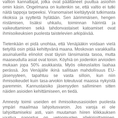
valtion kannattajat, jotka ovat päättäneet puuttua asioihin
omin käsin. Ongelmana on kuitenkin se, että valtio ei tutki
näitä tappoja tarpeeksi. Viranomaiset kieltäytyvät tutkimasta
rikoksia ja syytteitä hylätään. Sen äärimmäisen, hengen
riistämisen, lisäksi uhkailu, toiminnan häirintä ja
vaikeuttaminen sekä tahdonvastaiset katoamiset ovat
ihmisoikeuksien puolesta taistelevien arkipäivää.
Tietenkään ei pidä unohtaa, että Venäjääkin voidaan vielä
tietyiltä osin pitää kehittyvänä maana. Moskovan varakkailla
asuinalueilla elinolot ovat täysin länsimaista tasoa, mutta
maaseudulla asiat ovat toisin. Köyhiä on joidenkin arvioiden
mukaan jopa 50% asukkaista. Myös oikeuslaitos laahaa
perässä. Jos Venäjälle ikinä sallitaan mahdollisuus EU-
jäsenyyteen, tapahtuu se vasta silloin, kun niin
ihmisoikeudet kuin tasa-arvokin toteutuvat maassa nykyistä
paremmin. Kannustaisiko jäsenyyden salliminen sitten
näiden asioiden kehittämiseen, en tiedä.
Amnesty toimii useiden eri ihmisoikeusasioiden puolesta
ympäri maailmaa lahjoitusvaroin. Jos varoja ei ole
lahjoittamiseksi asti, vain muutaman hiiren klikkauksen
vaativa panostus on vetoomusten allekirjoittaminen.