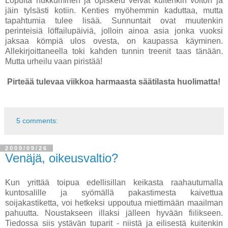
Lopulta nukkuminen ja opiskelu veivät kuitenkin voiton ja
jäin tylsästi kotiin. Kenties myöhemmin kaduttaa, mutta
tapahtumia tulee lisää. Sunnuntait ovat muutenkin
perinteisiä löffailupäiviä, jolloin ainoa asia jonka vuoksi
jaksaa kömpiä ulos ovesta, on kaupassa käyminen.
Allekirjoittaneella toki kahden tunnin treenit taas tänään.
Mutta urheilu vaan piristää!
Pirteää tulevaa viikkoa harmaasta säätilasta huolimatta!
5 comments:
2009/09/26
Venäjä, oikeusvaltio?
Kun yrittää toipua edellisillan keikasta raahautumalla
kuntosalille ja syömällä pakastimesta kaivettua
soijakastiketta, voi hetkeksi uppoutua miettimään maailman
pahuutta. Noustakseen illaksi jälleen hyvään fiilikseen.
Tiedossa siis ystävän tuparit - niistä ja eilisestä kuitenkin