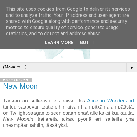
This site uses cookies from Google to deliver its services
and to analyze traffic. Your IP address and user-agent are
shared with Google along with performance and security
metrics to ensure quality of service, generate usage
statistics, and to detect and address abuse.
LEARN MORE
GOT IT
▼
2009/09/29
New Moon
Tänään on selkeästi leffapäivä. Jos
Alice in Wonderland
tuntuu saapuvan teattereihin aivan liian pitkän ajan päästä,
on Twilight-saagan toiseen osaan enää alle kaksi kuukautta.
New Moonin
trailereita alkaa pyöriä eri saiteilla yhä
tiheämpään tahtiin, tässä yksi.