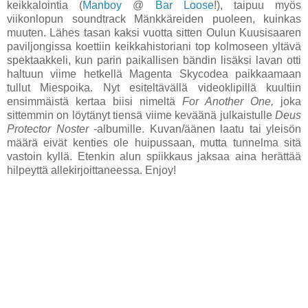
keikkalointia (
Manboy
@
Bar Loose
!), taipuu myös
viikonlopun soundtrack Mänkkäreiden puoleen, kuinkas
muuten. Lähes tasan kaksi vuotta sitten Oulun Kuusisaaren
paviljongissa koettiin keikkahistoriani top kolmoseen yltävä
spektaakkeli, kun parin paikallisen bändin lisäksi lavan otti
haltuun viime hetkellä Magenta Skycodea paikkaamaan
tullut Miespoika. Nyt esiteltävällä videoklipillä kuultiin
ensimmäistä kertaa biisi nimeltä
For Another One,
joka
sittemmin on löytänyt tiensä viime keväänä julkaistulle
Deus
Protector Noster
-albumille. Kuvan/äänen laatu tai yleisön
määrä eivät kenties ole huipussaan, mutta tunnelma sitä
vastoin kyllä. Etenkin alun spiikkaus jaksaa aina herättää
hilpeyttä allekirjoittaneessa. Enjoy!