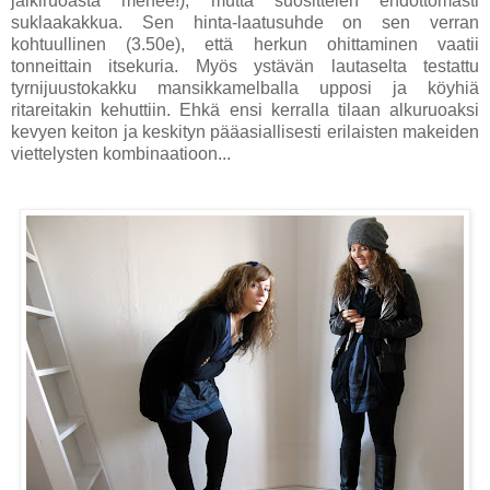
jälkiruoasta menee!), mutta suosittelen ehdottomasti
suklaakakkua. Sen hinta-laatusuhde on sen verran
kohtuullinen (3.50e), että herkun ohittaminen vaatii
tonneittain itsekuria. Myös ystävän lautaselta testattu
tyrnijuustokakku mansikkamelballa upposi ja köyhiä
ritareitakin kehuttiin. Ehkä ensi kerralla tilaan alkuruoaksi
kevyen keiton ja keskityn pääasiallisesti erilaisten makeiden
viettelysten kombinaatioon...