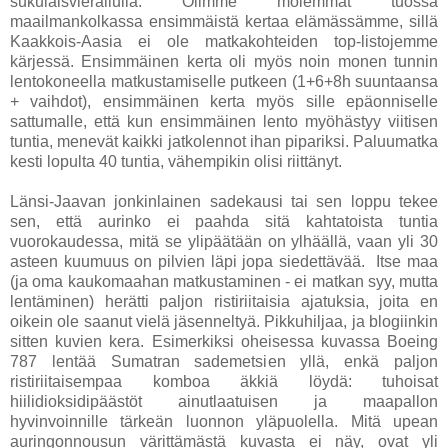
sukulaisvierailulla. Olimme molemmat tuossa
maailmankolkassa ensimmäistä kertaa elämässämme, sillä
Kaakkois-Aasia ei ole matkakohteiden top-listojemme
kärjessä. Ensimmäinen kerta oli myös noin monen tunnin
lentokoneella matkustamiselle putkeen (1+6+8h suuntaansa
+ vaihdot), ensimmäinen kerta myös sille epäonniselle
sattumalle, että kun ensimmäinen lento myöhästyy viitisen
tuntia, menevät kaikki jatkolennot ihan pipariksi. Paluumatka
kesti lopulta 40 tuntia, vähempikin olisi riittänyt.
Länsi-Jaavan jonkinlainen sadekausi tai sen loppu tekee
sen, että aurinko ei paahda sitä kahtatoista tuntia
vuorokaudessa, mitä se ylipäätään on ylhäällä, vaan yli 30
asteen kuumuus on pilvien läpi jopa siedettävää. Itse maa
(ja oma kaukomaahan matkustaminen - ei matkan syy, mutta
lentäminen) herätti paljon ristiriitaisia ajatuksia, joita en
oikein ole saanut vielä jäsenneltyä. Pikkuhiljaa, ja blogiinkin
sitten kuvien kera. Esimerkiksi oheisessa kuvassa Boeing
787 lentää Sumatran sademetsien yllä, enkä paljon
ristiriitaisempaa komboa äkkiä löydä: tuhoisat
hiilidioksidipäästöt ainutlaatuisen ja maapallon
hyvinvoinnille tärkeän luonnon yläpuolella. Mitä upean
auringonnousun värittämästä kuvasta ei näy, ovat yli