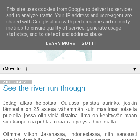
This site uses cookies from Google to deliver its services
and to analyze traffic. Your IP address and user-agent are
shared with Google along with performance and security
metrics to ensure quality of service, generate usage
statistics, and to detect and address abuse.
LEARN MORE
GOT IT
▼
2019/04/28
See the river run through
Jetlag alkaa helpottaa. Oulussa paistaa aurinko, joskin
lämpötila on 25 astetta vähemmän kuin maailman toisella
puolella, jossa olin vielä tiistaina. Ilma on kehittyvän maan
suurkaupunkia puhtaampaa katupölystä huolimatta.
Olimme viikon Jakartassa, Indonesiassa, niin sanotusti