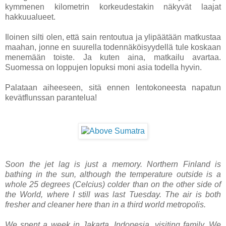
kymmenen kilometrin korkeudestakin näkyvät laajat
hakkuualueet.
Iloinen silti olen, että sain rentoutua ja ylipäätään matkustaa
maahan, jonne en suurella todennäköisyydellä tule koskaan
menemään toiste. Ja kuten aina, matkailu avartaa.
Suomessa on loppujen lopuksi moni asia todella hyvin.
Palataan aiheeseen, sitä ennen lentokoneesta napatun
kevätflunssan parantelua!
Soon the jet lag is just a memory. Northern Finland is
bathing in the sun, although the temperature outside is a
whole 25 degrees (Celcius) colder than on the other side of
the World, where I still was last Tuesday. The air is both
fresher and cleaner here than in a third world metropolis.
We spent a week in Jakarta, Indonesia, visiting family. We