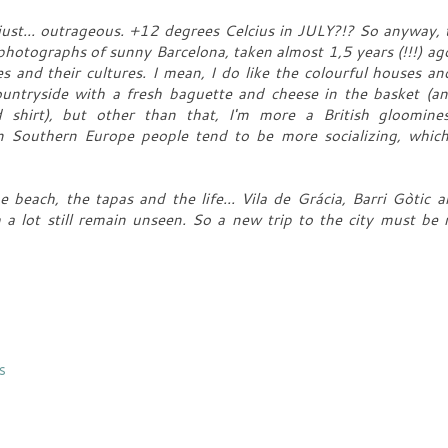
just... outrageous. +12 degrees Celcius in JULY?!? So anyway, 
e photographs of sunny Barcelona, taken almost 1,5 years (!!!) ago
s and their cultures. I mean, I do like the colourful houses an
untryside with a fresh baguette and cheese in the basket (an
 shirt), but other than that, I'm more a British gloomine
In Southern Europe people tend to be more socializing, which
e beach, the tapas and the life... Vila de Grácia, Barri Gòtic a
a lot still remain unseen. So a new trip to the city must be
s