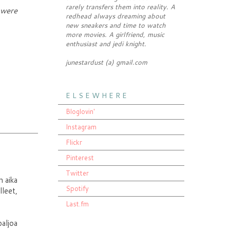
rarely transfers them into reality. A
 were
redhead always dreaming about
new sneakers and time to watch
more movies. A girlfriend, music
enthusiast and jedi knight.
junestardust (a) gmail.com
E L S E W H E R E
Bloglovin'
Instagram
Flickr
Pinterest
Twitter
n aika
Spotify
lleet,
Last.fm
paljoa