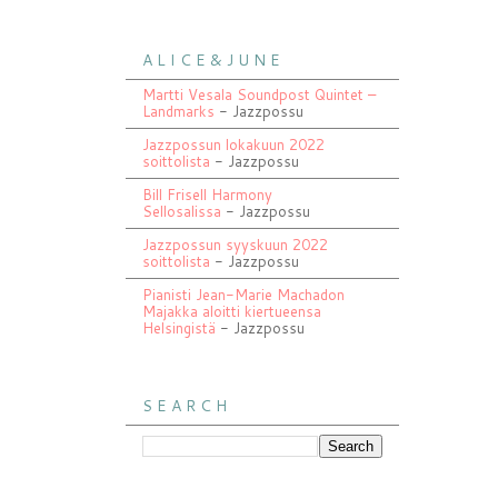
A L I C E & J U N E
Martti Vesala Soundpost Quintet –
Landmarks
- Jazzpossu
Jazzpossun lokakuun 2022
soittolista
- Jazzpossu
Bill Frisell Harmony
Sellosalissa
- Jazzpossu
Jazzpossun syyskuun 2022
soittolista
- Jazzpossu
Pianisti Jean-Marie Machadon
Majakka aloitti kiertueensa
Helsingistä
- Jazzpossu
S E A R C H