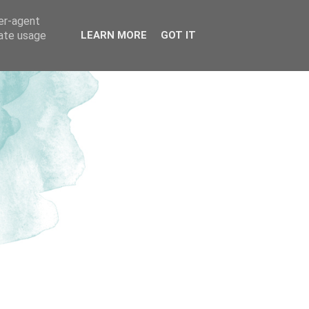
ser-agent
rate usage
LEARN MORE
GOT IT