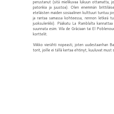
perustanut (sitä mielikuvaa lukuun ottamatta, j
patonkia ja juustoa). Olen enemmän brittiläis
eteläisten maiden sosiaalinen kulttuuri tuntuu j
ja rantaa samassa kohteessa, rennon letkeä tun
juoksulenkki). Pääkatu La Ramblalta kannattaa 
suunnata esim. Vila de Gràciaan tai El Poblenouu
korttelit.
Viikko vierähti nopeasti, joten uudestaanhan Ba
torit, joille ei tällä kertaa ehtinyt, kuuluvat must s