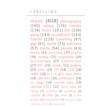
L A B E L L I N G
music
(408)
photography
(190)
eating
(176)
movies
(174)
looks
(161)
life
(159)
going
(143)
soundtrack
(143)
friends
(118)
travelling
(97)
gigs
(91)
home
(73)
wellness
(57)
meme
(54)
people
(43)
beauty
(41)
exercising
(37)
playlist
(34)
reading
(31)
inspiration
(29)
52ListsProject
(27)
treasure hunt
(27)
NYC
(25)
society
(21)
laughing
(20)
xmas
(19)
DIY
(18)
LDN
(18)
health
(18)
tv is a girl's best friend
(18)
catlicious
(16)
architecture
(14)
on stage
(14)
records baby
(14)
calendar 2011
(12)
berlin baby
(7)
norge
(7)
scotland
(6)
wedding
(6)
Lapland
(5)
sthlm
(5)
urbex
(5)
in the
woods
(3)
switzerland
(3)
barcelona
(2)
calendar 2016
(1)
ísland
(1)