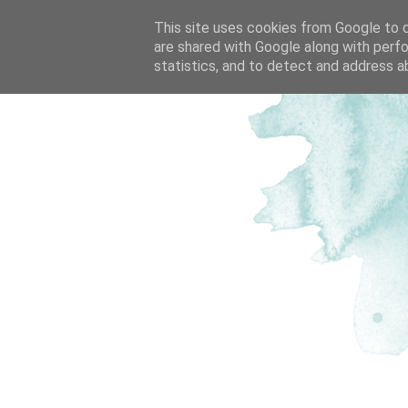
This site uses cookies from Google to de
are shared with Google along with perfo
statistics, and to detect and address a