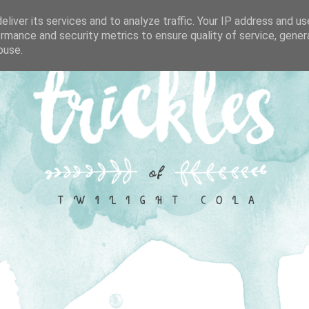
liver its services and to analyze traffic. Your IP address and u
rmance and security metrics to ensure quality of service, gene
buse.