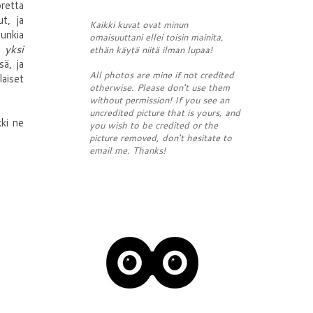
oretta
t, ja
Kaikki kuvat ovat minun
punkia
omaisuuttani ellei toisin mainita,
i,
yksi
ethän käytä niitä ilman lupaa!
sä, ja
All photos are mine if not credited
laiset
otherwise. Please don't use them
without permission! If you see an
uncredited picture that is yours, and
kki ne
you wish to be credited or the
picture removed, don't hesitate to
email me. Thanks!