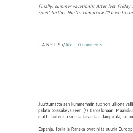
Finally, summer vacation!!! After last Friday 
spent further North. Tomorrow I'll have to ru
L A B E L S //
life
0 comments
Juuttumatta sen kummemmin tuohon ulkona vallit
palata toissakeväiseen (!) Barcelonaan. Maaliskuus
mutta kuitenkin sinistä taivasta ja lämpötila, jolloi
Espanja, Italia ja Ranska ovat niitä suuria Euroo