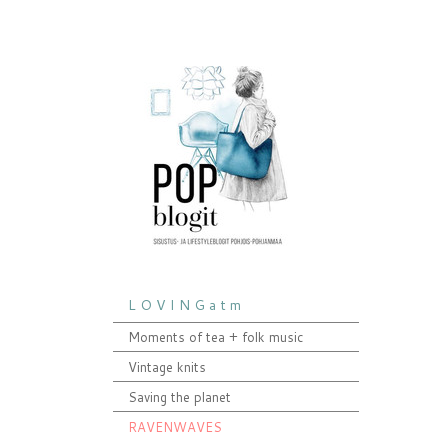
L O V I N G a t m
Moments of tea + folk music
Vintage knits
Saving the planet
RAVENWAVES