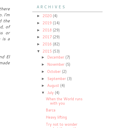
A R C H I V E S
there
. I'm
2020
(4)
►
d the
2019
(14)
►
d, of
2018
(29)
►
ss or
2017
(29)
►
 is a
2016
(82)
►
2015
(53)
▼
nd El
December
(7)
►
 made
November
(5)
►
October
(2)
►
September
(3)
►
August
(4)
►
July
(4)
▼
When the World runs
with you
Barca
Heavy lifting
Try not to wonder