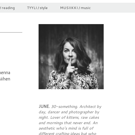
/ reading
TYYLI / style
MUSIIKKI / music
omenna
siihen
JUNE.
30-something. Architect by
day, dancer and photographer by
night. Lover of kittens, raw cakes
and mornings that never end. An
aesthetic who's mind is full of
different crafting ideas but who