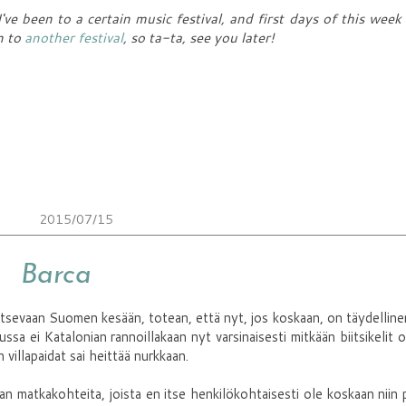
I've been to a certain music festival, and first days of this week
n to
another festival
, so ta-ta, see you later!
2015/07/15
Barca
sevaan Suomen kesään, totean, että nyt, jos koskaan, on täydelline
sa ei Katalonian rannoillakaan nyt varsinaisesti mitkään biitsikelit o
n villapaidat sai heittää nurkkaan.
pan matkakohteita, joista en itse henkilökohtaisesti ole koskaan niin 