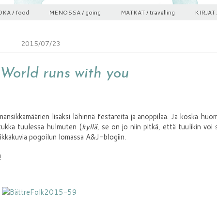
KA / food
MENOSSA / going
MATKAT / travelling
KIRJAT 
2015/07/23
World runs with you
nsikkamäärien lisäksi lähinnä festareita ja anoppilaa. Ja koska hu
 tukka tuulessa hulmuten (
kyllä
, se on jo niin pitkä, että tuulikin voi 
eikkakuvia pogoilun lomassa A&J-blogiin.
!