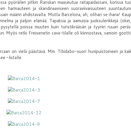
ossa pyöräilen pitkin Ranskan maaseutua raitapaidassani, korissa tu
een harmauteen ja skandinaaviseen suoraviivaisuuteen suuntautunu
ossain määrin ahdistavalta. Mutta Barcelona, ah, olihan se ihana! Kau
nelma ja paljon elämää. Tapaksia ja aamuisia juoksulenkkejä (oke
pysytellä poissa muuten kuin turistikrääsän ja tyyriin ruuan peräs
n. Myös retki Freixenetin cava-tilalle oli kiinnostava, samoin gootti
rcaan on vielä päästävä. Mm. Tibidabo-vuori huvipuistoineen ja kai
ee -listalle.