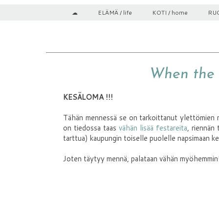
☁
ELÄMÄ / life
KOTI / home
RUO
When the 
KESÄLOMA !!!
Tähän mennessä se on tarkoittanut ylettömien ma
on tiedossa taas
vähän lisää festareita
, riennän
tarttua) kaupungin toiselle puolelle napsimaan k
Joten täytyy mennä, palataan vähän myöhemmin