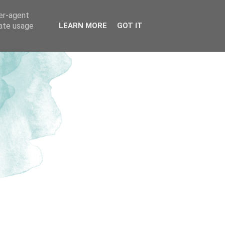
ser-agent
rate usage
LEARN MORE
GOT IT