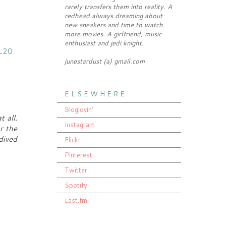
rarely transfers them into reality. A
redhead always dreaming about
new sneakers and time to watch
more movies. A girlfriend, music
enthusiast and jedi knight.
junestardust (a) gmail.com
E L S E W H E R E
Bloglovin'
 all.
Instagram
r the
dived
Flickr
Pinterest
Twitter
Spotify
Last.fm