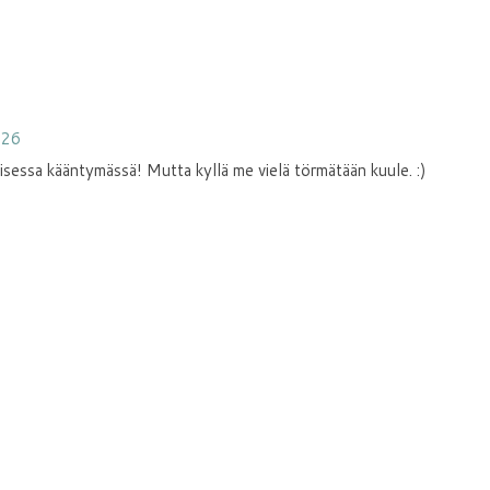
:26
oisessa kääntymässä! Mutta kyllä me vielä törmätään kuule. :)