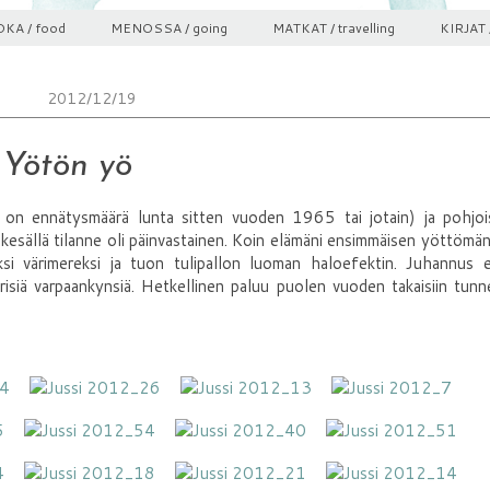
KA / food
MENOSSA / going
MATKAT / travelling
KIRJAT 
2012/12/19
Yötön yö
sä on ennätysmäärä lunta sitten vuoden 1965 tai jotain) ja pohjoi
esällä tilanne oli päinvastainen. Koin elämäni ensimmäisen yöttömä
i värimereksi ja tuon tulipallon luoman haloefektin. Juhannus e
risiä varpaankynsiä. Hetkellinen paluu puolen vuoden takaisiin tunn