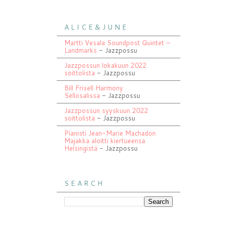
A L I C E & J U N E
Martti Vesala Soundpost Quintet –
Landmarks
- Jazzpossu
Jazzpossun lokakuun 2022
soittolista
- Jazzpossu
Bill Frisell Harmony
Sellosalissa
- Jazzpossu
Jazzpossun syyskuun 2022
soittolista
- Jazzpossu
Pianisti Jean-Marie Machadon
Majakka aloitti kiertueensa
Helsingistä
- Jazzpossu
S E A R C H