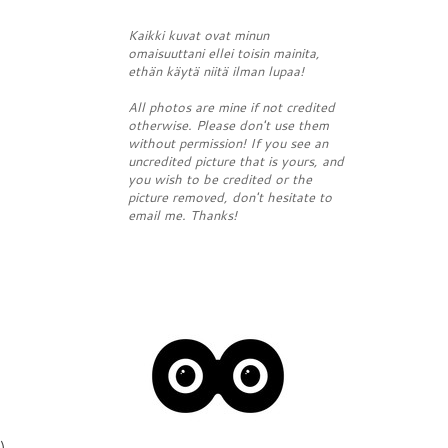
Kaikki kuvat ovat minun
omaisuuttani ellei toisin mainita,
ethän käytä niitä ilman lupaa!
All photos are mine if not credited
otherwise. Please don't use them
without permission! If you see an
uncredited picture that is yours, and
you wish to be credited or the
picture removed, don't hesitate to
email me. Thanks!
)