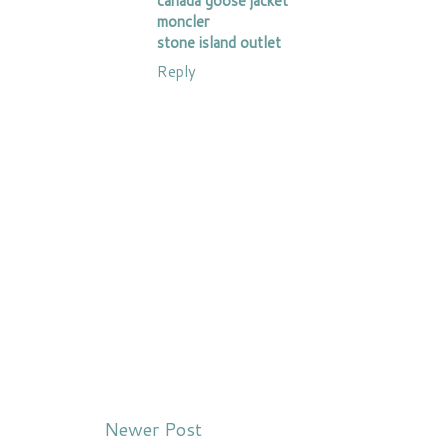
canada goose jacket
moncler
stone island outlet
Reply
Newer Post