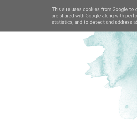
This site uses cookies from Google to de
are shared with Google along with perfo
statistics, and to detect and address a