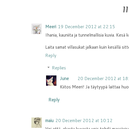
1
Meeri
19 December 2012 at 22:15
Ihania, kauniita ja tunnelmallisia kuvia. Kesä k
Laita samat villasukat jalkaan kuin kesällä si
Reply
Replies
June
20 December 2012 at 18
Kiitos Meeri! Ja täytyypä laittaa hu
Reply
maiu
20 December 2012 at 10:12
Voi että, ekasta kuvasta vois tehdä massiivise