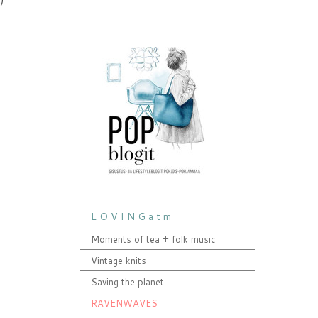
L O V I N G a t m
Moments of tea + folk music
Vintage knits
Saving the planet
RAVENWAVES