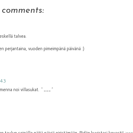
1 comments:
eskellä talvea.
tten perjantaina, vuoden pimeimpänä päivänä :)
:43
omenna noi villasukat. ^___^
n taulun seinälle näitä päiviä piristämään. Pidän kuvistasi kovasti! :---