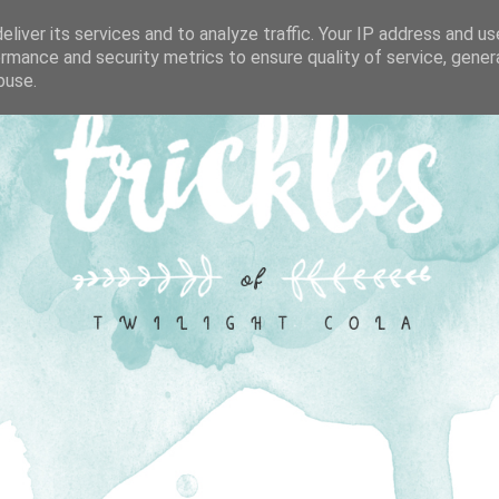
liver its services and to analyze traffic. Your IP address and u
rmance and security metrics to ensure quality of service, gene
buse.