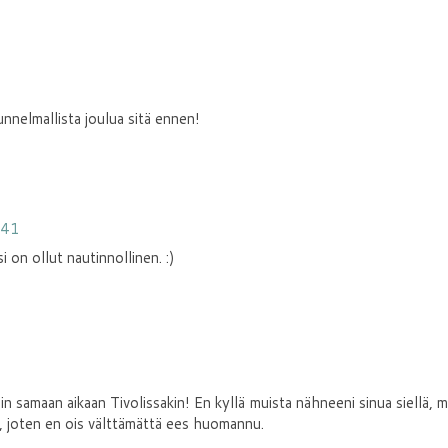
unnelmallista joulua sitä ennen!
:41
i on ollut nautinnollinen. :)
tiin samaan aikaan Tivolissakin! En kyllä muista nähneeni sinua siellä, 
lä, joten en ois välttämättä ees huomannu.