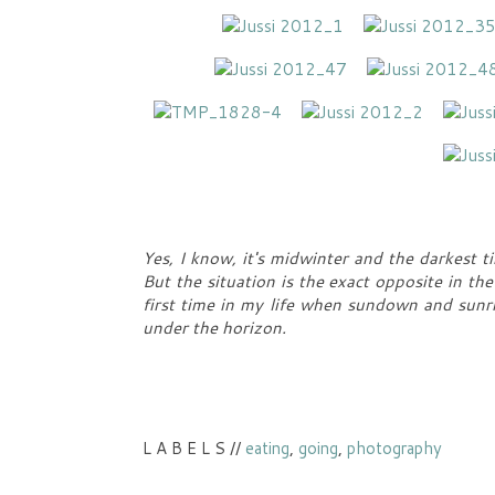
Yes, I know, it's midwinter and the darkest t
But the situation is the exact opposite in th
first time in my life when sundown and sunri
under the horizon.
L A B E L S //
eating
,
going
,
photography