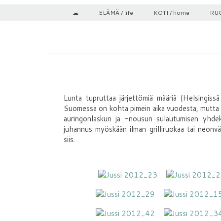
☁
ELÄMÄ / life
KOTI / home
RUO
Lunta tupruttaa järjettömiä määriä (Helsingis
Suomessa on kohta pimein aika vuodesta, mutta k
auringonlaskun ja -nousun sulautumisen yhdeks
juhannus myöskään ilman grilliruokaa tai neonvä
siis.