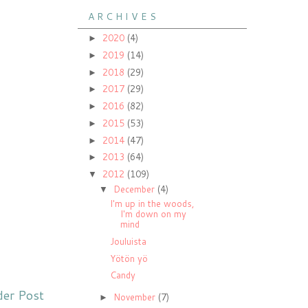
A R C H I V E S
2020
(4)
►
2019
(14)
►
2018
(29)
►
2017
(29)
►
2016
(82)
►
2015
(53)
►
2014
(47)
►
2013
(64)
►
2012
(109)
▼
December
(4)
▼
I'm up in the woods,
I'm down on my
mind
Jouluista
Yötön yö
Candy
der Post
November
(7)
►