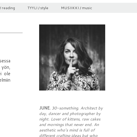
/ reading
TYYLI / style
MUSIIKKI / music
sessa
n yön,
i ole
elmiin
JUNE.
30-something. Architect by
day, dancer and photographer by
night. Lover of kittens, raw cakes
and mornings that never end. An
aesthetic who's mind is full of
different crafting ideas but who