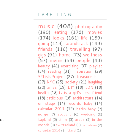
L A B E L L I N G
music
(408)
photography
(190)
eating
(176)
movies
(174)
looks
(161)
life
(159)
going
(143)
soundtrack
(143)
friends
(118)
travelling
(97)
gigs
(91)
home
(73)
wellness
(57)
meme
(54)
people
(43)
beauty
(41)
exercising
(37)
playlist
(34)
reading
(31)
inspiration
(29)
52ListsProject
(27)
treasure hunt
(27)
NYC
(25)
society
(21)
laughing
(20)
xmas
(19)
DIY
(18)
LDN
(18)
health
(18)
tv is a girl's best friend
(18)
catlicious
(16)
architecture
(14)
on stage
(14)
records baby
(14)
calendar 2011
(12)
berlin baby
(7)
norge
(7)
scotland
(6)
wedding
(6)
mut
Lapland
(5)
sthlm
(5)
urbex
(5)
in the
woods
(3)
switzerland
(3)
barcelona
(2)
calendar 2016
(1)
ísland
(1)