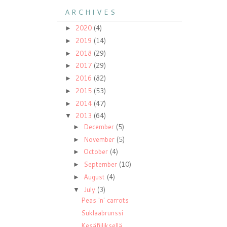
A R C H I V E S
2020
(4)
►
2019
(14)
►
2018
(29)
►
2017
(29)
►
2016
(82)
►
2015
(53)
►
2014
(47)
►
2013
(64)
▼
December
(5)
►
November
(5)
►
October
(4)
►
September
(10)
►
August
(4)
►
July
(3)
▼
Peas 'n' carrots
Suklaabrunssi
Kesäfiiliksellä