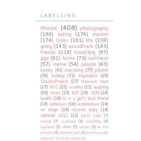
L A B E L L I N G
music
(408)
photography
(190)
eating
(176)
movies
(174)
looks
(161)
life
(159)
going
(143)
soundtrack
(143)
friends
(118)
travelling
(97)
gigs
(91)
home
(73)
wellness
(57)
meme
(54)
people
(43)
beauty
(41)
exercising
(37)
playlist
(34)
reading
(31)
inspiration
(29)
52ListsProject
(27)
treasure hunt
(27)
NYC
(25)
society
(21)
laughing
(20)
xmas
(19)
DIY
(18)
LDN
(18)
health
(18)
tv is a girl's best friend
(18)
catlicious
(16)
architecture
(14)
on stage
(14)
records baby
(14)
calendar 2011
(12)
berlin baby
(7)
norge
(7)
scotland
(6)
wedding
(6)
Lapland
(5)
sthlm
(5)
urbex
(5)
in the
woods
(3)
switzerland
(3)
barcelona
(2)
calendar 2016
(1)
ísland
(1)