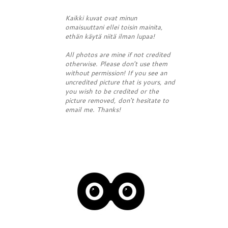
Kaikki kuvat ovat minun
omaisuuttani ellei toisin mainita,
ethän käytä niitä ilman lupaa!
All photos are mine if not credited
otherwise. Please don't use them
without permission! If you see an
uncredited picture that is yours, and
you wish to be credited or the
picture removed, don't hesitate to
email me. Thanks!