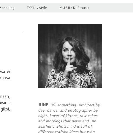
/ reading
TYYLI / style
MUSIIKKI / music
esä ei
n osa
maan,
värit.
JUNE.
30-something. Architect by
giksi,
day, dancer and photographer by
night. Lover of kittens, raw cakes
and mornings that never end. An
aesthetic who's mind is full of
different crafting ideas but who