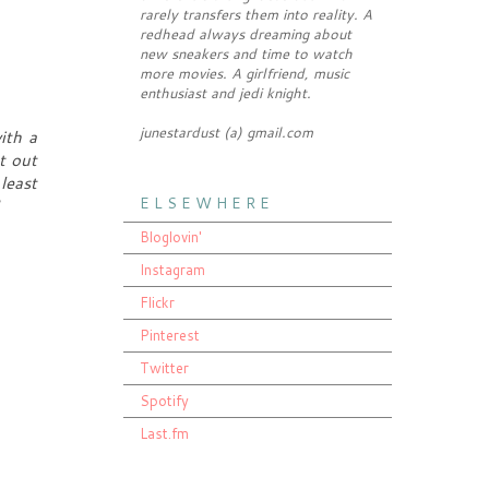
rarely transfers them into reality. A
redhead always dreaming about
new sneakers and time to watch
more movies. A girlfriend, music
enthusiast and jedi knight.
junestardust (a) gmail.com
ith a
t out
least
E L S E W H E R E
Bloglovin'
Instagram
Flickr
Pinterest
Twitter
Spotify
Last.fm