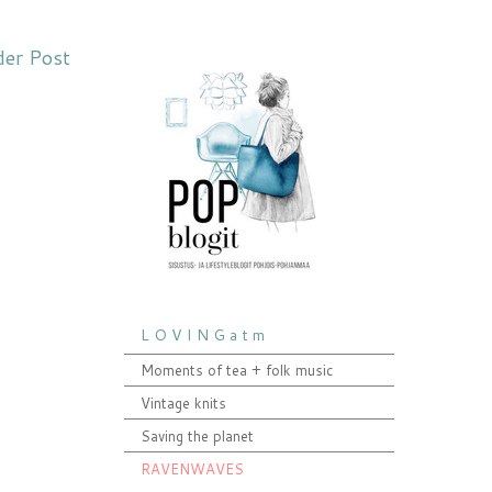
der Post
L O V I N G a t m
Moments of tea + folk music
Vintage knits
Saving the planet
RAVENWAVES