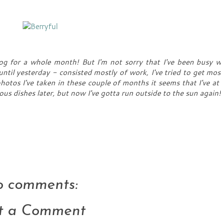
log for a whole month! But I'm not sorry that I've been busy w
ntil yesterday - consisted mostly of work, I've tried to get mos
tos I've taken in these couple of months it seems that I've at 
icious dishes later, but now I've gotta run outside to the sun again!
 comments:
t a Comment