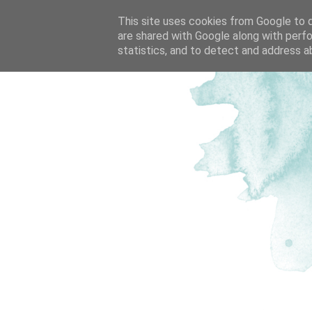
This site uses cookies from Google to de
are shared with Google along with perfo
statistics, and to detect and address a