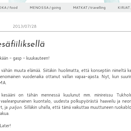
KA / food
MENOSSA / going
MATKAT / travelling
KIRJAT 
2013/07/28
säfiiliksellä
kään - gasp - kuukauteen!
 vähän muuta elämää. Siitäkin huolimatta, että konseptiin nimeltä k
menomainen vuodenaika ottanut vallan vapaa-ajasta. Nyt, kun suuri
OMA.
ksi kesääni on tähän mennessä kuulunut mm. minireissu Tukhol
n vaaleanpunainen kuontalo, uudesta polkupyörästä haaveilu ja neon
t, ja
paljon
. Silläkin uhalla, että tämä vaikuttaa muuttuneen ruokablo
makua.
Later!