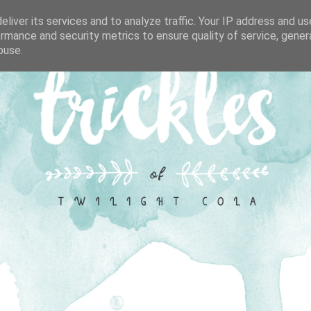
liver its services and to analyze traffic. Your IP address and u
rmance and security metrics to ensure quality of service, gene
buse.