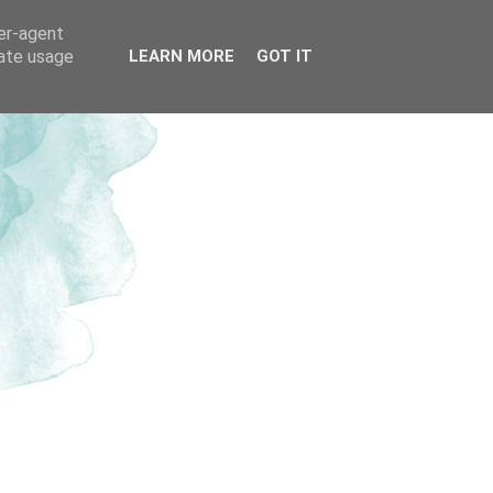
ser-agent
rate usage
LEARN MORE
GOT IT