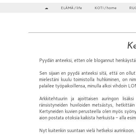
☁
ELÄMÄ / life
KOTI / home
RUO
Ke
Pyydän anteeksi, etten ole blogannut henkäystä
Sen sijaan en pyydä anteeksi sitä, että on ollut
mielestäni kuulu toimistolla huhkiminen, on ni
palailee työpaikoillensa, minulla alkoi vihdoin L
Arkkitehtuurin ja ajoittaisen auringon lisä
ränsistyneiden huviloiden metsästys, hetkittäi
Kertyneiden kuvien perusteella olen myös syöny
aion postata otoksia kaikista herkuista - alla esi
Nyt kuitenkin suuntaan vielä hetkeksi aurinkoon. 