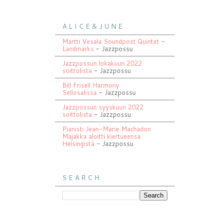
A L I C E & J U N E
Martti Vesala Soundpost Quintet –
Landmarks
- Jazzpossu
Jazzpossun lokakuun 2022
soittolista
- Jazzpossu
Bill Frisell Harmony
Sellosalissa
- Jazzpossu
Jazzpossun syyskuun 2022
soittolista
- Jazzpossu
Pianisti Jean-Marie Machadon
Majakka aloitti kiertueensa
Helsingistä
- Jazzpossu
S E A R C H