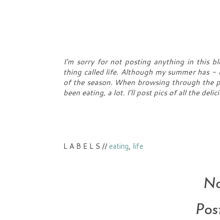
I'm sorry for not posting anything in this b
thing called life. Although my summer has
- u
of the season. When browsing through the pho
been eating, a lot. I'll post pics of all the del
L A B E L S //
eating
,
life
No
Pos