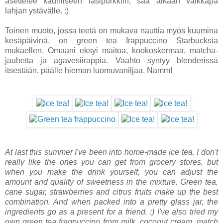
asettelee kauniiseen lasipurkkiin, saa aikaan vaikkapa
lahjan ystävälle. :)
Toinen muoto, jossa teetä on mukava nauttia myös kuumina
kesäpäivinä, on green tea frappuccino Starbucksia
mukaellen. Omaani eksyi maitoa, kookoskermaa, matcha-
jauhetta ja agavesiirappia. Vaahto syntyy blenderissä
itsestään, päälle hieman luomuvaniljaa. Namm!
At last this summer I've been into home-made ice tea. I don't
really like the ones you can get from grocery stores, but
when you make the drink yourself, you can adjust the
amount and quality of sweetness in the mixture. Green tea,
cane sugar, strawberries and citrus fruits make up the best
combination. And when packed into a pretty glass jar, the
ingredients go as a present for a friend. :) I've also tried my
own green tea frappuccino from milk, coconut cream, match