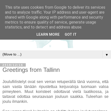
This site uses cookies from Google to deliver its services
and to analyze traffic. Your IP address and user-agent are
shared with Google along with performance and security
metrics to ensure quality of service, generate usage
statistics, and to detect and address abuse.
LEARN MORE
GOT IT
▼
2018/12/16
Greetings from Tallinn
Joulufiilistelyt ovat sen verran retuperällä tänä vuonna, että
sain vasta tänään ripustettua keijuvaloja tuomaan valoa
pimeyteen. Muut koristeet odottavat vielä laatikossa, ja
taitavat odottaa seuraavaan jouluun saakka. Tuleehan se
joulu ilmankin.