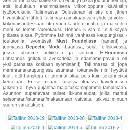
Sen verran tässä kuitenkin on ehditty hakea joulutunnelmaa,
että joulukuun ensimmäisenä viikonloppuna käväistiin
tyttöporukalla Tallinnassa. Oulustahan ei siis ole järjen
hiventäkään lähteä Tallinnaan ainakaan vain yhdeksi yöksi -
kokonaisuudessaan olin vuorokauden perillä, ja matkoihin
meni se toinen vuorokausi. Hohhoi. Kivaa oli silti käydä
pitkästä aikaa. Pyörimme lähinnä vanhassa kaupungissa -
joulutorilla, syömässä
Must
Puudelissa
(ramen!) ja
juomassa
Depeche
Mode
-baarissa, sekä Telliskivessä,
jossa tutkimme putiikkeja ja söimme
F-Hoonessa
(lohiannos grillatulla avokadolla ja edamame-pavuilla oli
yksi parhaista koskaan syömistäni!). Tallinnassa oli jopa
merenrantakaupungissa asumaan tottuneelle niin hyytävä
tuuli, että hanskoja ei tarennut ottaa pois kuin sekunneiksi
kerrallaan. Ei se mitään, jäisessä ilmassa kävelemisen
jälkeen oli hyvä pujahtaa majoituskämppämme lämpimään.
Asunnon superleveät puiset ikkunalaudat, joilla mahtui
seisomaan/istumaan/makaamaan vaivatta, tekivät minuun
suuren vaikutuksen.