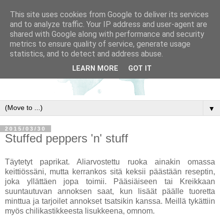
This site uses cookies from Google to deliver its services
and to analyze traffic. Your IP address and user-agent are
shared with Google along with performance and security
metrics to ensure quality of service, generate usage
statistics, and to detect and address abuse.
LEARN MORE
GOT IT
▼
2015/03/30
Stuffed peppers 'n' stuff
Täytetyt paprikat. Aliarvostettu ruoka ainakin omassa
keittiössäni, mutta kerrankos sitä keksii päästään reseptin,
joka yllättäen jopa toimii. Pääsiäiseen tai Kreikkaan
suuntautuvan annoksen saat, kun lisäät päälle tuoretta
minttua ja tarjoilet annokset tsatsikin kanssa. Meillä tykättiin
myös chilikastikkeesta lisukkeena, omnom.