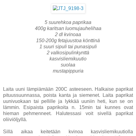
5 suurehkoa paprikaa
400g karitsan luomujauhelihaa
2 dl kvinoaa
150-200g fetajuustoa könttinä
1 suuri sipuli tai punasipuli
2 valkosipulinkynttä
kasvisliemikuutio
suolaa
mustapippuria
Laita uuni lämpiämään 200C asteeseen. Halkaise paprikat
pituussuunnassa, poista kanta ja siemenet. Laita paprikat
uunivuokaan tai pellille ja lykkää uuniin heti, kun se on
lämmin. Esipaista paprikoita n. 15min tai kunnes ovat
hieman pehmenneet. Halutessasi voit sivellä paprikat
oliiviöljyllä.
Sillä aikaa keitetään kvinoa kasvisliemikuutiolla