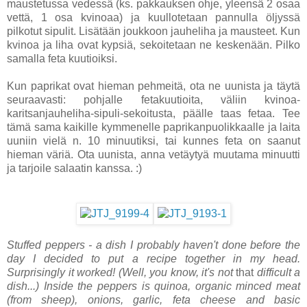
maustetussa vedessä (ks. pakkauksen ohje, yleensä 2 osaa
vettä, 1 osa kvinoaa) ja kuullotetaan pannulla öljyssä
pilkotut sipulit. Lisätään joukkoon jauheliha ja mausteet. Kun
kvinoa ja liha ovat kypsiä, sekoitetaan ne keskenään. Pilko
samalla feta kuutioiksi.
Kun paprikat ovat hieman pehmeitä, ota ne uunista ja täytä
seuraavasti: pohjalle fetakuutioita, väliin kvinoa-
karitsanjauheliha-sipuli-sekoitusta, päälle taas fetaa. Tee
tämä sama kaikille kymmenelle paprikanpuolikkaalle ja laita
uuniin vielä n. 10 minuutiksi, tai kunnes feta on saanut
hieman väriä. Ota uunista, anna vetäytyä muutama minuutti
ja tarjoile salaatin kanssa. :)
Stuffed peppers - a dish I probably haven't done before the
day I decided to put a recipe together in my head.
Surprisingly it worked! (Well, you know, it's not
that
difficult a
dish...) Inside the peppers is quinoa, organic minced meat
(from sheep), onions, garlic, feta cheese and basic