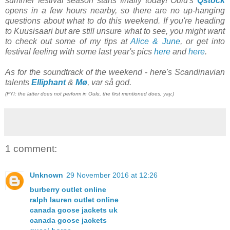
summer festival season starts finally today! Oulu's
Qstock
opens in a few hours nearby, so there are no up-hanging
questions about what to do this weekend. If you're heading
to Kuusisaari but are still unsure what to see, you might want
to check out some of my tips at
Alice & June
, or get into
festival feeling with some last year's pics
here
and
here
.
As for the soundtrack of the weekend - here's Scandinavian
talents
Elliphant
&
Mø
, var så god.
(FYI: the latter does not perform in Oulu, the first mentioned does, yay.)
1 comment:
Unknown
29 November 2016 at 12:26
burberry outlet online
ralph lauren outlet online
canada goose jackets uk
canada goose jackets