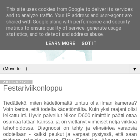
This site uses cookies from Google to deliver its services
and to analyze traffic. Your IP address and user-agent are
shared with Google along with performance and security
metrics to ensure quality of service, generate usage
statistics, and to detect and address abuse.
LEARN MORE
GOT IT
▼
2016/07/29
Festariviikonloppu
Tiedättekö, miten kädettömältä tuntuu olla ilman kameraa?
Voin kertoa, että todella kädettömältä. Kuin yksi raajani olisi
leikattu irti. Hyvin palvellut Nikon D600 nimittäin päätti ottaa
osumaa lattian kanssa, ja on viettänyt viimeiset neljä viikkoa
tehohoidossa. Diagnoosi on tehty ja
elinsiirtoa
varaosia
odotellaan - kaikki peukut ja varpaat pystyssä, että saan