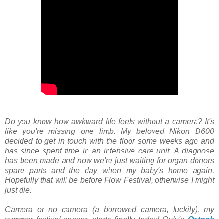
Do you know how awkward life feels without a camera? It's
like you're missing one limb. My beloved Nikon D600
decided to get in touch with the floor some weeks ago and
has since spent time in an intensive care unit. A diagnose
has been made and now we're just waiting for organ donors
spare parts and the day when my baby's home again.
Hopefully that will be before Flow Festival, otherwise I might
just die.
Camera or no camera (a borrowed camera, luckily), my