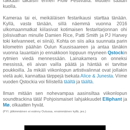
rakkaan takaisin ennen Flow Festivalia. Muuten saatan
kuolla.
Kameraa tai ei, meikäläisen festarikausi starttaa tänään.
Kyllä,
vasta
tänään, sillä näemmä vuonna 2016
ulkomaanmatkat kiilasivat kotimaisen festaritarjonnan ohi
(olisivathan minulle Damien Rice, Patti Smith ja PJ Harvey
toki kelvanneet, ei siinä). Kohta on siis aika suunnata parin
kilometrin päähän Oulun Kuusisaareen ja antaa tänäkin
vuonna lauantain jo ennakkoon loppuun myyneen
Qstock
in
rytmien viedä mennessään. Lainakamera on onneksi
messissä, eli aivan vailla päätä ja häntää ei tarvitse
poukkoilla. Ja mikäli viikonlopun artistivalinnat ovat jollakin
vielä auki, kannattaa tärppejä tsekata
Alice & Junesta
. Viime
vuoden Qstockia voi fiilistellä
täältä
ja
täältä
.
Ilman mitään sen nohevampaa aasinsiltaa viikonlopun
soundtrackina tätä! Pohjoismaiset lahjakkuudet
Elliphant
ja
Mø
, olkaatten hyvät.
(FYI: jälkimmäinen ei esiinny Oulussa, ensimmäinen kyllä, jes.)