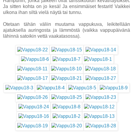
Hampuriin, jonka jälkeen ovat tanssikoulun kevätnäytökset.
Ja sitten kohta on jo kesä! Ja ensimmäiset festarit! Vaikkei
ulkona ihan siltä vielä näytä tai tunnu.
Otetaan tähän väliin muutama vappukuva, leikitellään
ajatuksella auringosta ja lämmöstä (vaikka vappupäivänä
lähinnä satoikin vettä vaakatasossa).