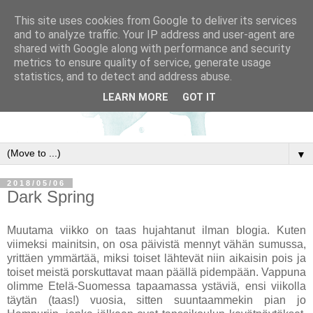
This site uses cookies from Google to deliver its services
and to analyze traffic. Your IP address and user-agent are
shared with Google along with performance and security
metrics to ensure quality of service, generate usage
statistics, and to detect and address abuse.
LEARN MORE
GOT IT
▼
2018/05/06
Dark Spring
Muutama viikko on taas hujahtanut ilman blogia. Kuten
viimeksi mainitsin, on osa päivistä mennyt vähän sumussa,
yrittäen ymmärtää, miksi toiset lähtevät niin aikaisin pois ja
toiset meistä porskuttavat maan päällä pidempään. Vappuna
olimme Etelä-Suomessa tapaamassa ystäviä, ensi viikolla
täytän (taas!) vuosia, sitten suuntaammekin pian jo