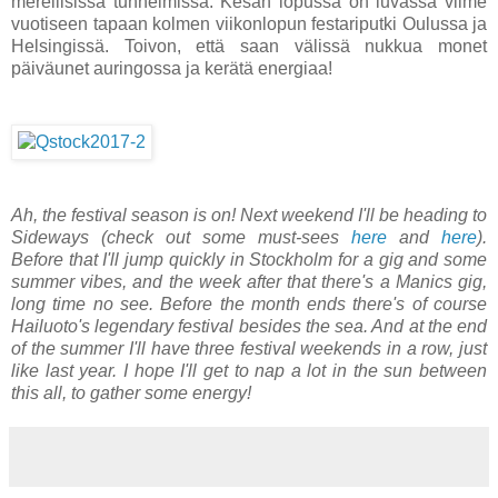
merellisissä tunnelmissa. Kesän lopussa on luvassa viime
vuotiseen tapaan kolmen viikonlopun festariputki Oulussa ja
Helsingissä. Toivon, että saan välissä nukkua monet
päiväunet auringossa ja kerätä energiaa!
Ah, the festival season is on! Next weekend I'll be heading to
Sideways (check out some must-sees
here
and
here
).
Before that I'll jump quickly in Stockholm for a gig and some
summer vibes, and the week after that there's a Manics gig,
long time no see. Before the month ends there's of course
Hailuoto's legendary festival besides the sea. And at the end
of the summer I'll have three festival weekends in a row, just
like last year. I hope I'll get to nap a lot in the sun between
this all, to gather some energy!