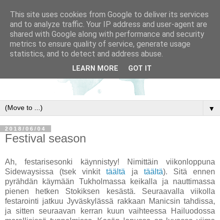
This site uses cookies from Google to deliver its services
and to analyze traffic. Your IP address and user-agent are
shared with Google along with performance and security
metrics to ensure quality of service, generate usage
statistics, and to detect and address abuse.
LEARN MORE
GOT IT
▼
2018/06/04
Festival season
Ah, festarisesonki käynnistyy! Nimittäin viikonloppuna
Sidewaysissa (tsek vinkit
täältä
ja
täältä
). Sitä ennen
pyrähdän käymään Tukholmassa keikalla ja nauttimassa
pienen hetken Stokiksen kesästä. Seuraavalla viikolla
festarointi jatkuu Jyväskylässä rakkaan Manicsin tahdissa,
ja sitten seuraavan kerran kuun vaihteessa Hailuodossa