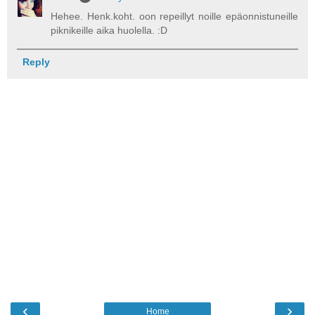
Hehee. Henk.koht. oon repeillyt noille epäonnistuneille
piknikeille aika huolella. :D
Reply
‹
›
Home