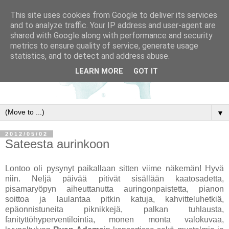
This site uses cookies from Google to deliver its services
and to analyze traffic. Your IP address and user-agent are
shared with Google along with performance and security
metrics to ensure quality of service, generate usage
statistics, and to detect and address abuse.
LEARN MORE
GOT IT
▼
2012/05/02
Sateesta aurinkoon
Lontoo oli pysynyt paikallaan sitten viime näkemän! Hyvä
niin. Neljä päivää pitivät sisällään kaatosadetta,
pisamaryöpyn aiheuttanutta auringonpaistetta, pianon
soittoa ja laulantaa pitkin katuja, kahvitteluhetkiä,
epäonnistuneita piknikkejä, palkan tuhlausta,
fanityttöhyperventilointia, monen monta valokuvaa,