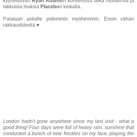
kyyneltulvan
Ryan Adams
in konsertissa sekä mustelmia ja
takkuisia hiuksia
Placebo
n keikalla.
Palataan astialle pidemmin myöhemmin. Ensin vähän
rakkausbändiä ♥
London hadn't gone anywhere since my last visit - what a
good thing! Four days were full of heavy rain, sunshine that
conducted a bunch of new freckles on my face, playing the