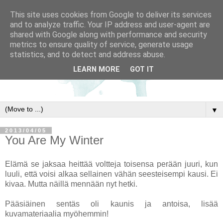
This site uses cookies from Google to deliver its services
and to analyze traffic. Your IP address and user-agent are
shared with Google along with performance and security
metrics to ensure quality of service, generate usage
statistics, and to detect and address abuse.
LEARN MORE
GOT IT
▼
2013/04/05
You Are My Winter
Elämä se jaksaa heittää voltteja toisensa perään juuri, kun
luuli, että voisi alkaa sellainen vähän seesteisempi kausi. Ei
kivaa. Mutta näillä mennään nyt hetki.
Pääsiäinen sentäs oli kaunis ja antoisa, lisää
kuvamateriaalia myöhemmin!