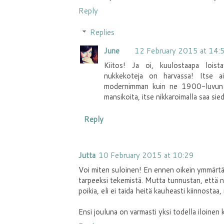
Reply
Replies
June
12 February 2015 at 14:
Kiitos! Ja oi, kuulostaapa loist
nukkekoteja on harvassa! Itse ain
modernimman kuin ne 1900-luvun al
mansikoita, itse nikkaroimalla saa sie
Reply
Jutta
10 February 2015 at 10:29
Voi miten suloinen! En ennen oikein ymmärtän
tarpeeksi tekemistä. Mutta tunnustan, että ny
poikia, eli ei taida heitä kauheasti kiinnostaa
Ensi jouluna on varmasti yksi todella iloinen