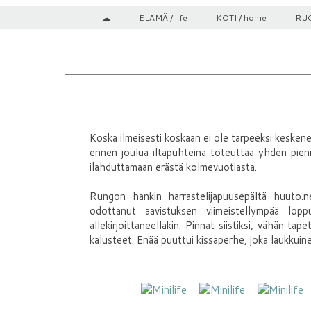
☁
ELÄMÄ / life
KOTI / home
RUO
Koska ilmeisesti koskaan ei ole tarpeeksi keskener
ennen joulua iltapuhteina toteuttaa yhden pienis
ilahduttamaan erästä kolmevuotiasta.
Rungon hankin harrastelijapuusepältä huuto.n
odottanut aavistuksen viimeistellympää lopp
allekirjoittaneellakin. Pinnat siistiksi, vähän tape
kalusteet. Enää puuttui kissaperhe, joka laukkuin