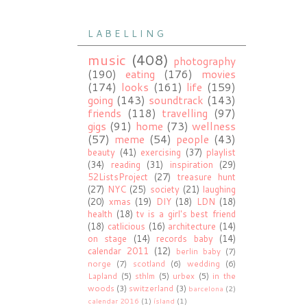
L A B E L L I N G
music
(408)
photography
(190)
eating
(176)
movies
(174)
looks
(161)
life
(159)
going
(143)
soundtrack
(143)
friends
(118)
travelling
(97)
gigs
(91)
home
(73)
wellness
(57)
meme
(54)
people
(43)
beauty
(41)
exercising
(37)
playlist
(34)
reading
(31)
inspiration
(29)
52ListsProject
(27)
treasure hunt
(27)
NYC
(25)
society
(21)
laughing
(20)
xmas
(19)
DIY
(18)
LDN
(18)
health
(18)
tv is a girl's best friend
(18)
catlicious
(16)
architecture
(14)
on stage
(14)
records baby
(14)
calendar 2011
(12)
berlin baby
(7)
norge
(7)
scotland
(6)
wedding
(6)
Lapland
(5)
sthlm
(5)
urbex
(5)
in the
woods
(3)
switzerland
(3)
barcelona
(2)
calendar 2016
(1)
ísland
(1)