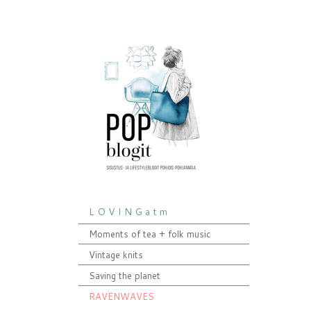
L O V I N G a t m
Moments of tea + folk music
Vintage knits
Saving the planet
RAVENWAVES