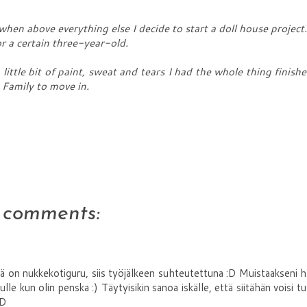
hen above everything else I decide to start a doll house projec
or a certain three-year-old.
ittle bit of paint, sweat and tears I had the whole thing finishe
 Family to move in.
 comments:
skä on nukkekotiguru, siis työjälkeen suhteutettuna :D Muistaakseni 
e kun olin penska :) Täytyisikin sanoa iskälle, että siitähän voisi tu
:D