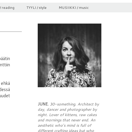
/ reading
TYYLI / style
MUSIIKKI / music
päätin
nttiin
 ehkä
dessä
 uudet
JUNE.
30-something. Architect by
day, dancer and photographer by
night. Lover of kittens, raw cakes
and mornings that never end. An
aesthetic who's mind is full of
different crafting ideas but who