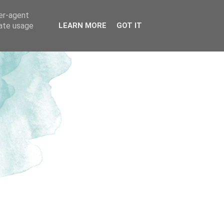
ser-agent
rate usage
LEARN MORE
GOT IT