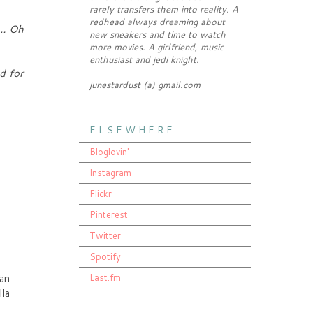
rarely transfers them into reality. A
redhead always dreaming about
t… Oh
new sneakers and time to watch
more movies. A girlfriend, music
enthusiast and jedi knight.
d for
junestardust (a) gmail.com
E L S E W H E R E
Bloglovin'
Instagram
Flickr
Pinterest
Twitter
Spotify
hän
Last.fm
lla