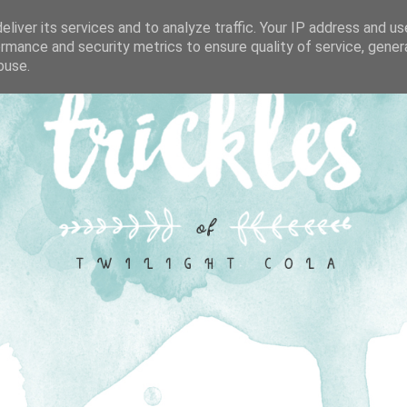
liver its services and to analyze traffic. Your IP address and u
rmance and security metrics to ensure quality of service, gene
buse.