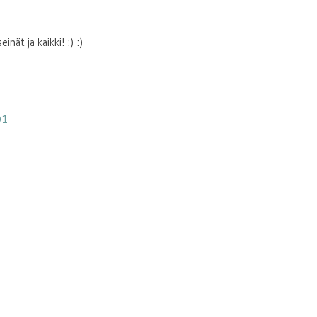
nät ja kaikki! :) :)
01