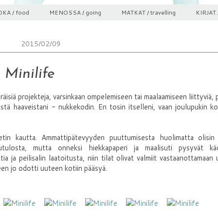
KA / food
MENOSSA / going
MATKAT / travelling
KIRJAT 
2015/02/09
Minilife
äisiä projekteja, varsinkaan ompelemiseen tai maalaamiseen liittyviä, 
tä haaveistani - nukkekodin. En tosin itselleni, vaan joulupukin ko
etin kautta. Ammattipätevyyden puuttumisesta huolimatta olisin
utulosta, mutta onneksi hiekkapaperi ja maalisuti pysyvät kä
ttia ja peilisalin laatoitusta, niin tilat olivat valmiit vastaanottamaan
een jo odotti uuteen kotiin pääsyä.