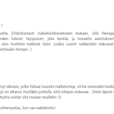
57
avalta. Ehdottomasti nukkekotibisnekseen mukaan, sillä hienoja
akin halusin täyspuisen, joka kestää, ja toisaalta aavistuksen
un huviloita matkivat talot. Lisäksi suuret nukketalot maksavat
dettävään hintaan. :)
yt aikuisia, jotka haluaa tuunata nukkekoteja, oli kai omassakin kodi
t on alkanut itselläkin poltella, että olisipas mukavaa... Omat lapset
, mutta voihan sitä tosiaan muillekin :D
 kolmevuotias, kun saa nukkekotisi!