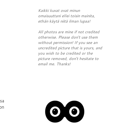
Kaikki kuvat ovat minun
omaisuuttani ellei toisin mainita,
ethän käytä niitä ilman lupaa!
All photos are mine if not credited
otherwise. Please don't use them
without permission! If you see an
uncredited picture that is yours, and
you wish to be credited or the
picture removed, don't hesitate to
email me. Thanks!
ssa
 on