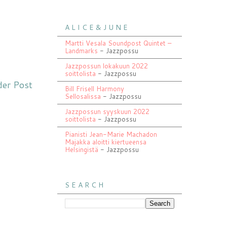
A L I C E & J U N E
Martti Vesala Soundpost Quintet –
Landmarks
- Jazzpossu
Jazzpossun lokakuun 2022
soittolista
- Jazzpossu
der Post
Bill Frisell Harmony
Sellosalissa
- Jazzpossu
Jazzpossun syyskuun 2022
soittolista
- Jazzpossu
Pianisti Jean-Marie Machadon
Majakka aloitti kiertueensa
Helsingistä
- Jazzpossu
S E A R C H