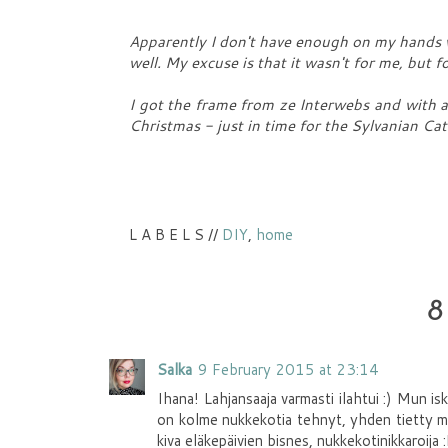
Apparently I don't have enough on my hands w
well. My excuse is that it wasn't for me, but f
I got the frame from ze Interwebs and with a l
Christmas - just in time for the Sylvanian Cat
L A B E L S //
DIY
,
home
8
Salka
9 February 2015 at 23:14
Ihana! Lahjansaaja varmasti ilahtui :) Mun i
on kolme nukkekotia tehnyt, yhden tietty mull
kiva eläkepäivien bisnes, nukkekotinikkaroija 