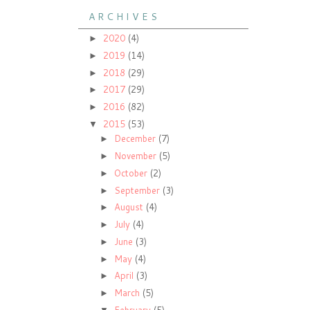
A R C H I V E S
2020
(4)
►
2019
(14)
►
2018
(29)
►
2017
(29)
►
2016
(82)
►
2015
(53)
▼
December
(7)
►
November
(5)
►
October
(2)
►
September
(3)
►
August
(4)
►
July
(4)
►
June
(3)
►
May
(4)
►
April
(3)
►
March
(5)
►
February
(5)