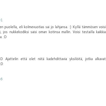
01
en puolella, eli kolmevuotias sai jo lahjansa. :) Kyllä tämmösen voisi
i, jos nukkekodiksi saisi oman kotinsa mallin. Voisi testailla kaikkia
a. :D
Ajattelin että olet niitä kadehdittavia yksilöitä, jotka alkavat
 :D
46