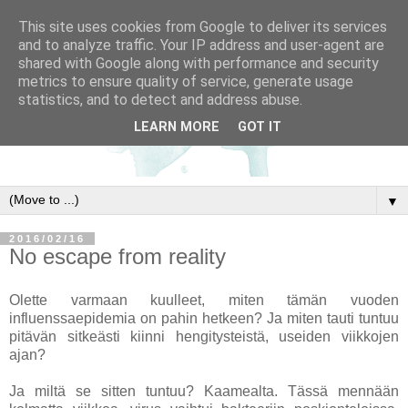
This site uses cookies from Google to deliver its services
and to analyze traffic. Your IP address and user-agent are
shared with Google along with performance and security
metrics to ensure quality of service, generate usage
statistics, and to detect and address abuse.
LEARN MORE
GOT IT
▼
2016/02/16
No escape from reality
Olette varmaan kuulleet, miten tämän vuoden
influenssaepidemia on pahin hetkeen? Ja miten tauti tuntuu
pitävän sitkeästi kiinni hengitysteistä, useiden viikkojen
ajan?
Ja miltä se sitten tuntuu? Kaamealta. Tässä mennään