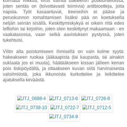
kolmatta viikkoa, virus vaihtui bakteeriin poskionteloissa,
joten sentäs on (toivottavasti toimivia) antibiootteja, joita
napsia. Työt kasaantuvat, treeneihin ei pääse ja
peruskunnon romahtamisen lisäksi pää on koetuksella
neljän seinän sisällä. Keskittymiskykyä ei oikein riitä edes
leffoihin tai kirjoihin, joten olen keskittynyt makaamaan - en
vaakatasossa, vaan selkä aavistuksen pystyssä, joten
tukehtuisi.
Viltin alta poistumiseen ihmisellä on vain kolme syytä:
hakeakseen ruokaa jääkaapista (tai kaupasta, tai ainakin
suklaata jos ei muuta), häätääkseen kissan jälleen kerran
pois tiskipöydältä, ja ottaakseen kuvan siitä harvinaisesta
valoilmiöstä, joka ikkunoista kurkottelee ja leikittelee
ajatuksella keväästä.