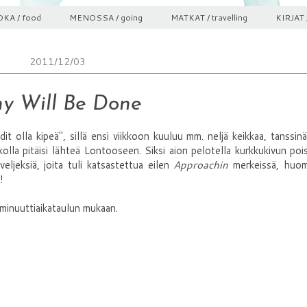
KA / food
MENOSSA / going
MATKAT / travelling
KIRJAT 
2011/12/03
hy Will Be Done
dit olla kipeä", sillä ensi viikkoon kuuluu mm. neljä keikkaa, tanssin
kolla pitäisi lähteä Lontooseen. Siksi aion pelotella kurkkukivun poi
veljeksiä, joita tuli katsastettua eilen
Approachin
merkeissä, huo
!
 minuuttiaikataulun mukaan.