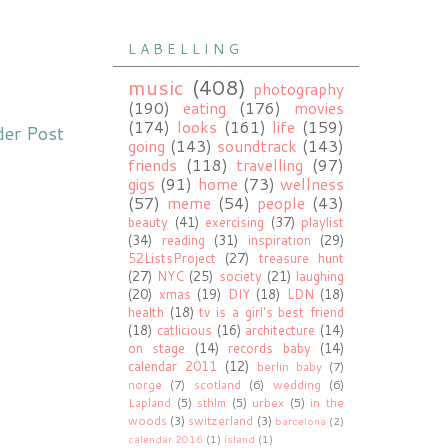
L A B E L L I N G
music
(408)
photography
(190)
eating
(176)
movies
(174)
looks
(161)
life
(159)
der Post
going
(143)
soundtrack
(143)
friends
(118)
travelling
(97)
gigs
(91)
home
(73)
wellness
(57)
meme
(54)
people
(43)
beauty
(41)
exercising
(37)
playlist
(34)
reading
(31)
inspiration
(29)
52ListsProject
(27)
treasure hunt
(27)
NYC
(25)
society
(21)
laughing
(20)
xmas
(19)
DIY
(18)
LDN
(18)
health
(18)
tv is a girl's best friend
(18)
catlicious
(16)
architecture
(14)
on stage
(14)
records baby
(14)
calendar 2011
(12)
berlin baby
(7)
norge
(7)
scotland
(6)
wedding
(6)
Lapland
(5)
sthlm
(5)
urbex
(5)
in the
woods
(3)
switzerland
(3)
barcelona
(2)
calendar 2016
(1)
ísland
(1)