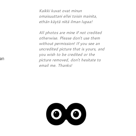
Kaikki kuvat ovat minun
omaisuuttani ellei toisin mainita,
ethän käytä niitä ilman lupaa!
All photos are mine if not credited
otherwise. Please don't use them
without permission! If you see an
uncredited picture that is yours, and
you wish to be credited or the
ian
picture removed, don't hesitate to
email me. Thanks!