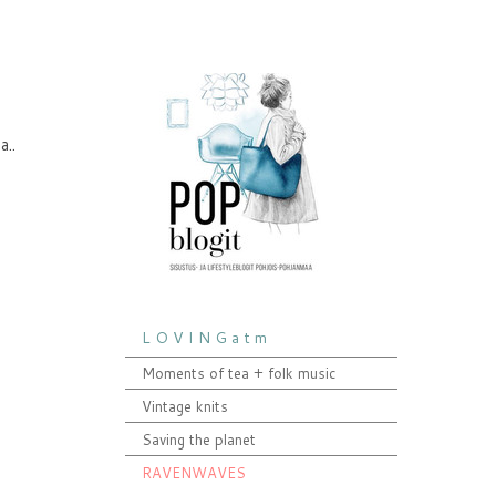
a..
L O V I N G a t m
Moments of tea + folk music
Vintage knits
Saving the planet
RAVENWAVES