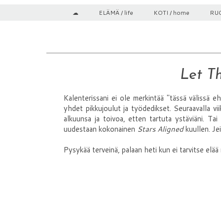
☁
ELÄMÄ / life
KOTI / home
RUO
Let T
Kalenterissani ei ole merkintää "tässä välissä eh
yhdet pikkujoulut ja työdedikset. Seuraavalla vii
alkuunsa ja toivoa, etten tartuta ystäviäni. Tai 
uudestaan kokonainen
Stars Aligned
kuullen. Jei
Pysykää terveinä, palaan heti kun ei tarvitse elää