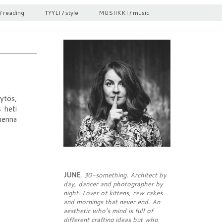
/ reading
TYYLI / style
MUSIIKKI / music
äytös,
s heti
menna
JUNE.
30-something. Architect by
day, dancer and photographer by
night. Lover of kittens, raw cakes
and mornings that never end. An
aesthetic who's mind is full of
different crafting ideas but who