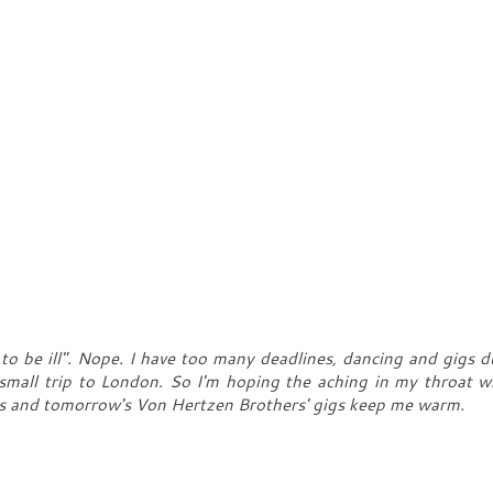
o be ill". Nope. I have too many deadlines, dancing and gigs d
small trip to London. So I'm hoping the aching in my throat wi
ay's and tomorrow's Von Hertzen Brothers' gigs keep me warm.