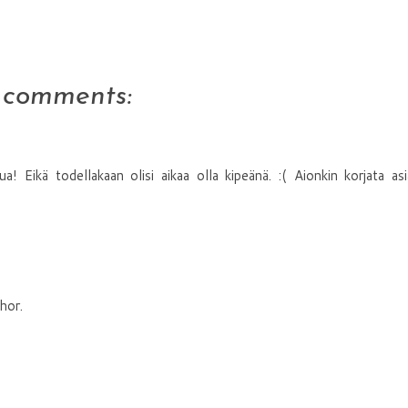
 comments:
! Eikä todellakaan olisi aikaa olla kipeänä. :( Aionkin korjata as
hor.