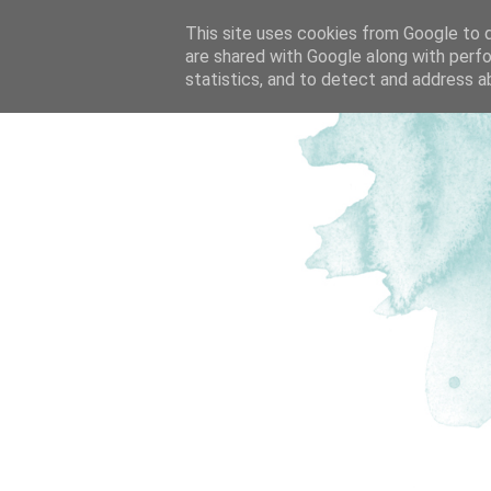
This site uses cookies from Google to de
are shared with Google along with perfo
statistics, and to detect and address a