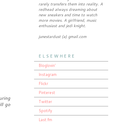
rarely transfers them into reality. A
redhead always dreaming about
new sneakers and time to watch
more movies. A girlfriend, music
enthusiast and jedi knight.
junestardust (a) gmail.com
E L S E W H E R E
Bloglovin'
Instagram
Flickr
Pinterest
uring
Twitter
ll go
Spotify
Last.fm