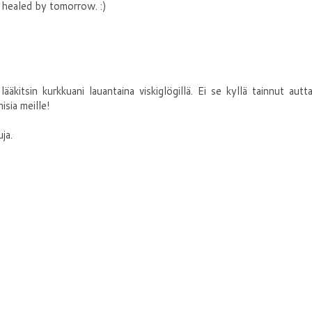
t healed by tomorrow. :)
ääkitsin kurkkuani lauantaina viskiglögillä. Ei se kyllä tainnut autta
isia meille!
uja.