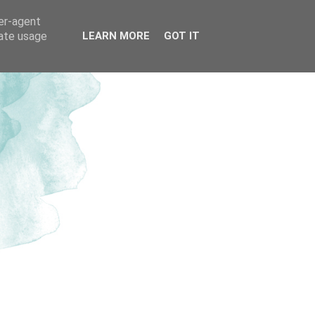
ser-agent
rate usage
LEARN MORE
GOT IT