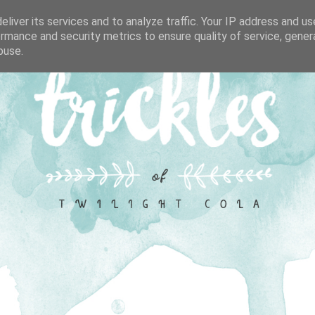
liver its services and to analyze traffic. Your IP address and u
rmance and security metrics to ensure quality of service, gene
buse.