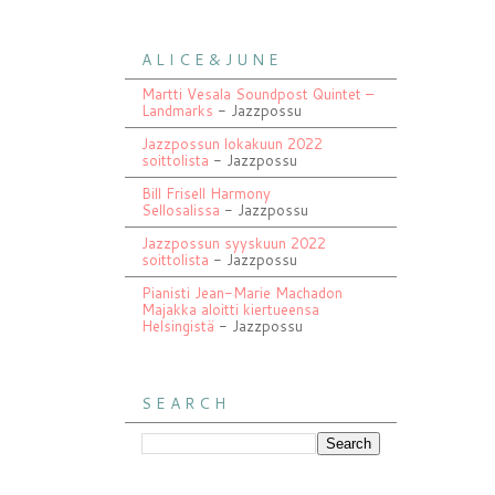
A L I C E & J U N E
Martti Vesala Soundpost Quintet –
Landmarks
- Jazzpossu
Jazzpossun lokakuun 2022
soittolista
- Jazzpossu
Bill Frisell Harmony
Sellosalissa
- Jazzpossu
Jazzpossun syyskuun 2022
soittolista
- Jazzpossu
Pianisti Jean-Marie Machadon
Majakka aloitti kiertueensa
Helsingistä
- Jazzpossu
S E A R C H