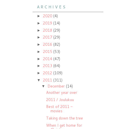
A R C H I V E S
2020
(4)
►
2019
(14)
►
2018
(29)
►
2017
(29)
►
2016
(82)
►
2015
(53)
►
2014
(47)
►
2013
(64)
►
2012
(109)
►
2011
(311)
▼
December
(14)
▼
Another year over
2011 / Joulukuu
Best of 2011 -
movies
Taking down the tree
When I get home for