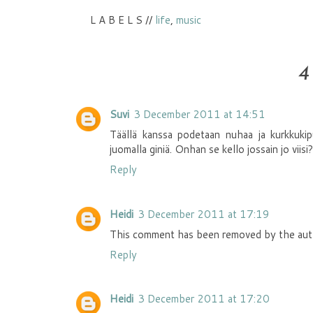
L A B E L S //
life
,
music
4
Suvi
3 December 2011 at 14:51
Täällä kanssa podetaan nuhaa ja kurkkukipua
juomalla giniä. Onhan se kello jossain jo viisi?
Reply
Heidi
3 December 2011 at 17:19
This comment has been removed by the aut
Reply
Heidi
3 December 2011 at 17:20