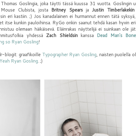
an Thomas Goslingia, joka täytti tässä kuussa 31 vuotta. Goslingin 
y Mouse Clubista, josta
Britney Spears
ja
Justin Timberlakekin
in eri kastiin. ;) Jos kanadalainen ei hurmannut ennen tätä syksyä
et itse kunkin pauloihinsa. RyGo onkin saanut tehdä kasan hyvin eril
nnistuu olemaan häikäisevä. Eläinrakas näyttelijä ei suinkaan ole jä
ummitusfolkia yhdessä
Zach Shieldsin
kanssa
Dead Man's Bones
ng so Ryan Gosling
!
-blogit: graafikoille
Typographer Ryan Gosling
, naisten puolella ol
 Yeah Ryan Gosling
. ;)