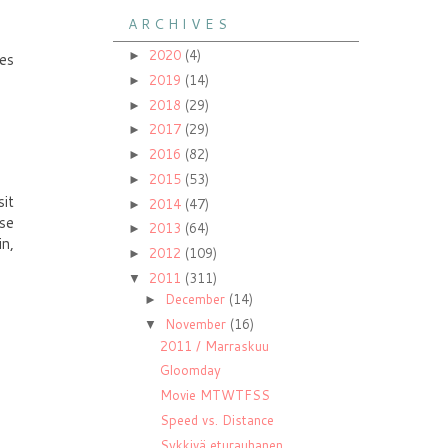
A R C H I V E S
2020
(4)
►
ies
2019
(14)
►
2018
(29)
►
2017
(29)
►
2016
(82)
►
2015
(53)
►
sit
2014
(47)
►
 se
2013
(64)
►
in,
2012
(109)
►
2011
(311)
▼
December
(14)
►
November
(16)
▼
2011 / Marraskuu
Gloomday
Movie MTWTFSS
Speed vs. Distance
Sykkivä eturauhanen