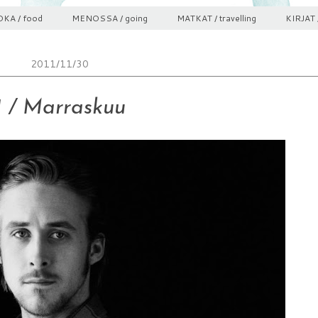
KA / food
MENOSSA / going
MATKAT / travelling
KIRJAT 
2011/11/30
1 / Marraskuu