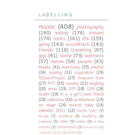
L A B E L L I N G
music
(408)
photography
(190)
eating
(176)
movies
(174)
looks
(161)
life
(159)
going
(143)
soundtrack
(143)
friends
(118)
travelling
(97)
gigs
(91)
home
(73)
wellness
(57)
meme
(54)
people
(43)
beauty
(41)
exercising
(37)
playlist
(34)
reading
(31)
inspiration
(29)
52ListsProject
(27)
treasure hunt
(27)
NYC
(25)
society
(21)
laughing
(20)
xmas
(19)
DIY
(18)
LDN
(18)
health
(18)
tv is a girl's best friend
(18)
catlicious
(16)
architecture
(14)
on stage
(14)
records baby
(14)
calendar 2011
(12)
berlin baby
(7)
norge
(7)
scotland
(6)
wedding
(6)
Lapland
(5)
sthlm
(5)
urbex
(5)
in the
woods
(3)
switzerland
(3)
barcelona
(2)
calendar 2016
(1)
ísland
(1)