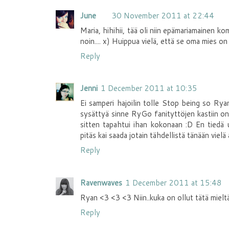
June
30 November 2011 at 22:44
Maria, hihihii, tää oli niin epämariamainen 
noin.... x) Huippua vielä, että se oma mies o
Reply
Jenni
1 December 2011 at 10:35
Ei samperi hajoilin tolle Stop being so Ryan
sysättyä sinne RyGo fanityttöjen kastiin onc
sitten tapahtui ihan kokonaan :D En tiedä usk
pitäs kai saada jotain tähdellistä tänään vielä a
Reply
Ravenwaves
1 December 2011 at 15:48
Ryan <3 <3 <3 Niin..kuka on ollut tätä mieltä
Reply