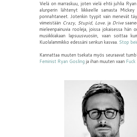
Vielä on marraskuu, joten vielä ehtii juhlia Ry
alunperin lähtenyt liikkeelle samasta Micke
ponnahtaneet. Jotenkin tyypit vain menevät täys
viimeistään
Crazy, Stupid, Love.
ja
Drive
saane
mieleenpainuvia rooleja, joissa jokaisessa hän o
musiikkiakaan lapsuusvuosiin, vaan soittaa k
Kuolalammikko edessäni senkun kasvaa.
Stop bei
Kannattaa muuten tsekata myös seuraavat tumblr
Feminist Ryan Gosling
ja ihan muuten vaan
Fuck