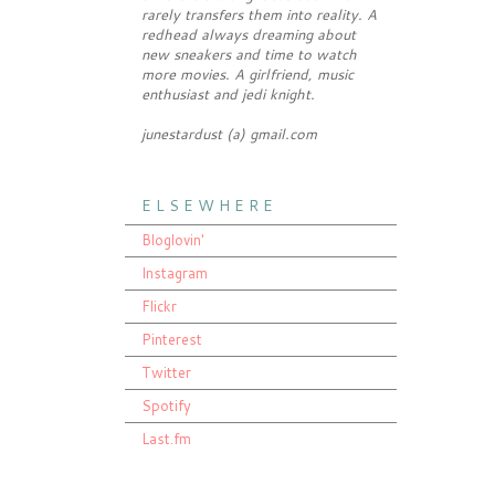
rarely transfers them into reality. A
redhead always dreaming about
new sneakers and time to watch
more movies. A girlfriend, music
enthusiast and jedi knight.
junestardust (a) gmail.com
E L S E W H E R E
Bloglovin'
Instagram
Flickr
Pinterest
Twitter
Spotify
Last.fm