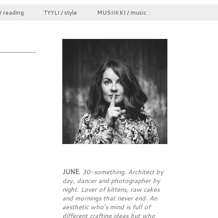
/ reading
TYYLI / style
MUSIIKKI / music
JUNE.
30-something. Architect by
day, dancer and photographer by
night. Lover of kittens, raw cakes
and mornings that never end. An
aesthetic who's mind is full of
different crafting ideas but who