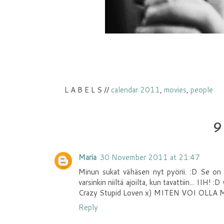
L A B E L S //
calendar 2011
,
movies
,
people
9
Maria
30 November 2011 at 21:47
Minun sukat vähäsen nyt pyörii. :D Se on
varsinkin niiltä ajoilta, kun tavattiin... IIH!
Crazy Stupid Loven x) MITEN VOI OLLA M
Reply