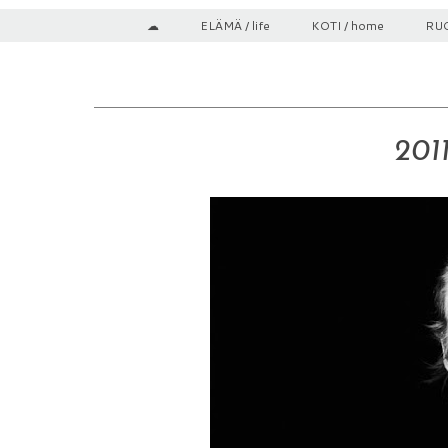
☁
ELÄMÄ / life
KOTI / home
RUO
201