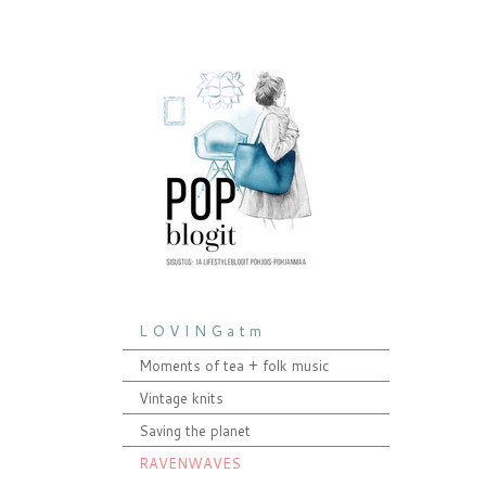
L O V I N G a t m
Moments of tea + folk music
Vintage knits
Saving the planet
RAVENWAVES