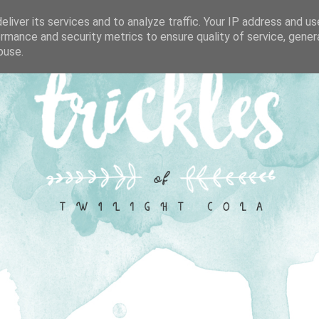
liver its services and to analyze traffic. Your IP address and u
rmance and security metrics to ensure quality of service, gene
buse.