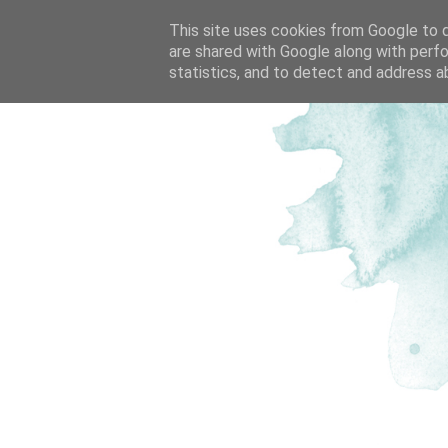
This site uses cookies from Google to de
are shared with Google along with perfo
statistics, and to detect and address a