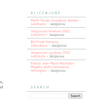
A L I C E & J U N E
Martti Vesala Soundpost Quintet –
Landmarks
- Jazzpossu
Jazzpossun lokakuun 2022
soittolista
- Jazzpossu
Bill Frisell Harmony
Sellosalissa
- Jazzpossu
Jazzpossun syyskuun 2022
soittolista
- Jazzpossu
Pianisti Jean-Marie Machadon
Majakka aloitti kiertueensa
Helsingistä
- Jazzpossu
n,
sit
S E A R C H