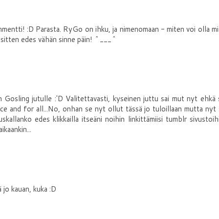
kommentti! :D Parasta. RyGo on ihku, ja nimenomaan - miten voi olla m
n sitten edes vähän sinne päin! ^___^
 Gosling jutulle :'D Valitettavasti, kyseinen juttu sai mut nyt ehkä 
e and for all...No, onhan se nyt ollut tässä jo tuloillaan mutta nyt
allanko edes klikkailla itseäni noihin linkittämiisi tumblr sivustoih
ikaankin...
 jo kauan, kuka :D