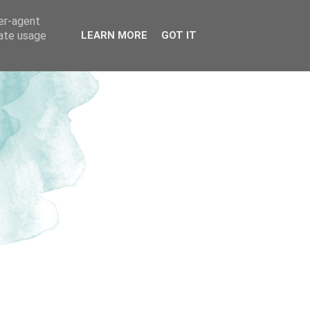
ser-agent
rate usage
LEARN MORE
GOT IT