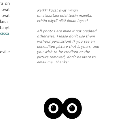
ura on
ovat
Kaikki kuvat ovat minun
, ovat
omaisuuttani ellei toisin mainita,
ethän käytä niitä ilman lupaa!
aisia,
ttänyt
All photos are mine if not credited
issa
.
otherwise. Please don't use them
without permission! If you see an
uncredited picture that is yours, and
eville
you wish to be credited or the
picture removed, don't hesitate to
email me. Thanks!