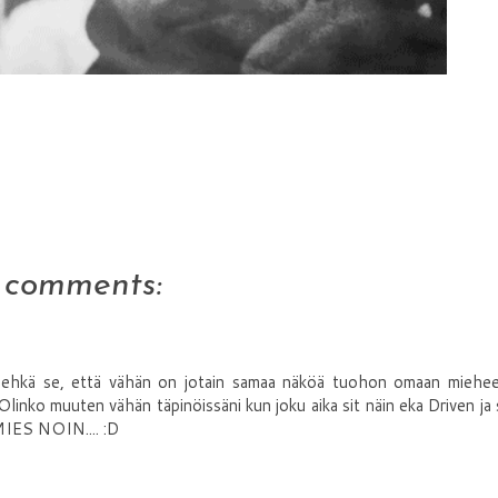
 comments:
 ehkä se, että vähän on jotain samaa näköä tuohon omaan miehee
 :D Olinko muuten vähän täpinöissäni kun joku aika sit näin eka Driven ja 
IES NOIN.... :D