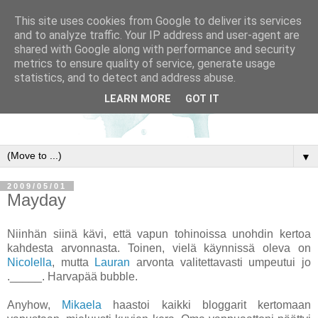
This site uses cookies from Google to deliver its services
and to analyze traffic. Your IP address and user-agent are
shared with Google along with performance and security
metrics to ensure quality of service, generate usage
statistics, and to detect and address abuse.
LEARN MORE
GOT IT
▼
2009/05/01
Mayday
Niinhän siinä kävi, että vapun tohinoissa unohdin kertoa
kahdesta arvonnasta. Toinen, vielä käynnissä oleva on
Nicolella
, mutta
Lauran
arvonta valitettavasti umpeutui jo
._____. Harvapää bubble.
Anyhow,
Mikaela
haastoi kaikki bloggarit kertomaan