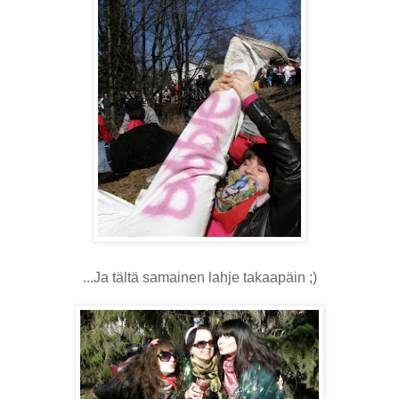
...Ja tältä samainen lahje takaapäin ;)