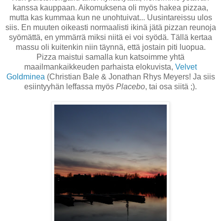
kanssa kauppaan. Aikomuksena oli myös hakea pizzaa,
mutta kas kummaa kun ne unohtuivat... Uusintareissu ulos
siis. En muuten oikeasti normaalisti ikinä jätä pizzan reunoja
syömättä, en ymmärrä miksi niitä ei voi syödä. Tällä kertaa
massu oli kuitenkin niin täynnä, että jostain piti luopua.
Pizza maistui samalla kun katsoimme yhtä
maailmankaikkeuden parhaista elokuvista,
Velvet
Goldminea
(Christian Bale & Jonathan Rhys Meyers! Ja siis
esiintyyhän leffassa myös
Placebo
, tai osa siitä ;).