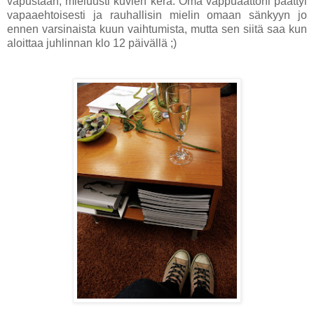
vapustaan, mieluusti kuvien kera. Oma vappuaattoni päättyi
vapaaehtoisesti ja rauhallisin mielin omaan sänkyyn jo
ennen varsinaista kuun vaihtumista, mutta sen siitä saa kun
aloittaa juhlinnan klo 12 päivällä ;)