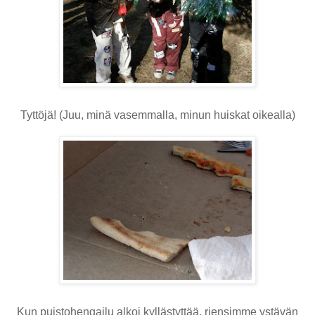
Tyttöjä! (Juu, minä vasemmalla, minun huiskat oikealla)
Kun puistohengailu alkoi kyllästyttää, riensimme ystävän