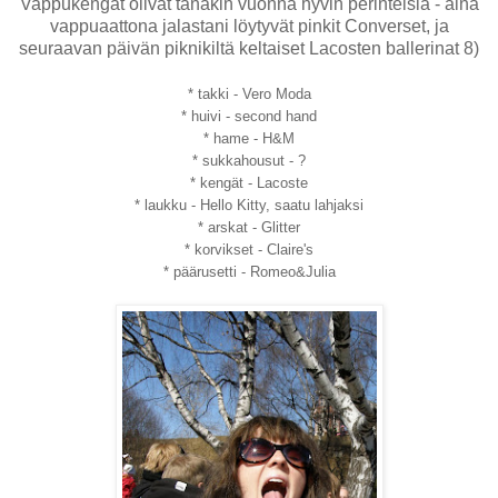
Vappukengät olivat tänäkin vuonna hyvin perinteisiä - aina
vappuaattona jalastani löytyvät pinkit Converset, ja
seuraavan päivän piknikiltä keltaiset Lacosten ballerinat 8)
* takki - Vero Moda
* huivi - second hand
* hame - H&M
* sukkahousut - ?
* kengät - Lacoste
* laukku - Hello Kitty, saatu lahjaksi
* arskat - Glitter
* korvikset - Claire's
* päärusetti - Romeo&Julia