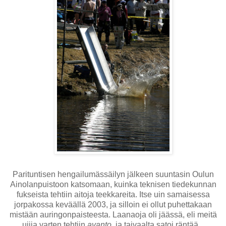
Parituntisen hengailumässäilyn jälkeen suuntasin Oulun
Ainolanpuistoon katsomaan, kuinka teknisen tiedekunnan
fukseista tehtiin aitoja teekkareita. Itse uin samaisessa
jorpakossa keväällä 2003, ja silloin ei ollut puhettakaan
mistään auringonpaisteesta. Laanaoja oli jäässä, eli meitä
uijia varten tehtiin
avanto
, ja taivaalta satoi räntää...