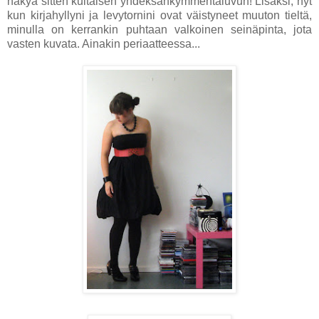
näkyä sitten kultaisen yhdeksänkymmentäluvun! Lisäksi, nyt
kun kirjahyllyni ja levytornini ovat väistyneet muuton tieltä,
minulla on kerrankin puhtaan valkoinen seinäpinta, jota
vasten kuvata. Ainakin periaatteessa...