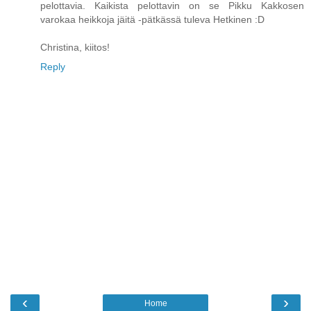
pelottavia. Kaikista pelottavin on se Pikku Kakkosen
varokaa heikkoja jäitä -pätkässä tuleva Hetkinen :D
Christina, kiitos!
Reply
‹
›
Home