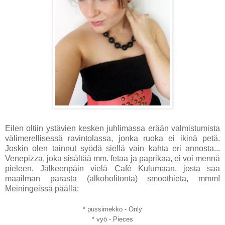
Eilen oltiin ystävien kesken juhlimassa erään valmistumista
välimerellisessä ravintolassa, jonka ruoka ei ikinä petä.
Joskin olen tainnut syödä siellä vain kahta eri annosta...
Venepizza, joka sisältää mm. fetaa ja paprikaa, ei voi mennä
pieleen. Jälkeenpäin vielä Café Kulumaan, josta saa
maailman parasta (alkoholitonta) smoothieta, mmm!
Meiningeissä päällä:
* pussimekko - Only
* vyö - Pieces