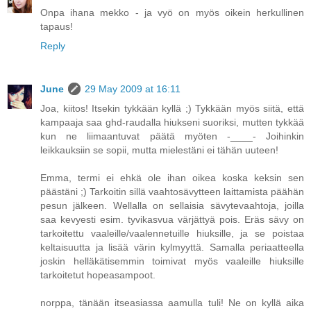
Onpa ihana mekko - ja vyö on myös oikein herkullinen
tapaus!
Reply
June
29 May 2009 at 16:11
Joa, kiitos! Itsekin tykkään kyllä ;) Tykkään myös siitä, että
kampaaja saa ghd-raudalla hiukseni suoriksi, mutten tykkää
kun ne liimaantuvat päätä myöten -____- Joihinkin
leikkauksiin se sopii, mutta mielestäni ei tähän uuteen!
Emma, termi ei ehkä ole ihan oikea koska keksin sen
päästäni ;) Tarkoitin sillä vaahtosävytteen laittamista päähän
pesun jälkeen. Wellalla on sellaisia sävytevaahtoja, joilla
saa kevyesti esim. tyvikasvua värjättyä pois. Eräs sävy on
tarkoitettu vaaleille/vaalennetuille hiuksille, ja se poistaa
keltaisuutta ja lisää värin kylmyyttä. Samalla periaatteella
joskin helläkätisemmin toimivat myös vaaleille hiuksille
tarkoitetut hopeasampoot.
norppa, tänään itseasiassa aamulla tuli! Ne on kyllä aika