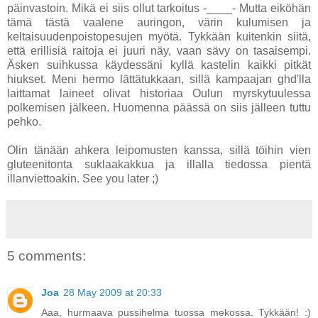
päinvastoin. Mikä ei siis ollut tarkoitus -____- Mutta eiköhän
tämä tästä vaalene auringon, värin kulumisen ja
keltaisuudenpoistopesujen myötä. Tykkään kuitenkin siitä,
että erillisiä raitoja ei juuri näy, vaan sävy on tasaisempi.
Äsken suihkussa käydessäni kyllä kastelin kaikki pitkät
hiukset. Meni hermo lättätukkaan, sillä kampaajan ghd'lla
laittamat laineet olivat historiaa Oulun myrskytuulessa
polkemisen jälkeen. Huomenna päässä on siis jälleen tuttu
pehko.
Olin tänään ahkera leipomusten kanssa, sillä töihin vien
gluteenitonta suklaakakkua ja illalla tiedossa pientä
illanviettoakin. See you later ;)
5 comments:
Joa
28 May 2009 at 20:33
Aaa, hurmaava pussihelma tuossa mekossa. Tykkään! :)