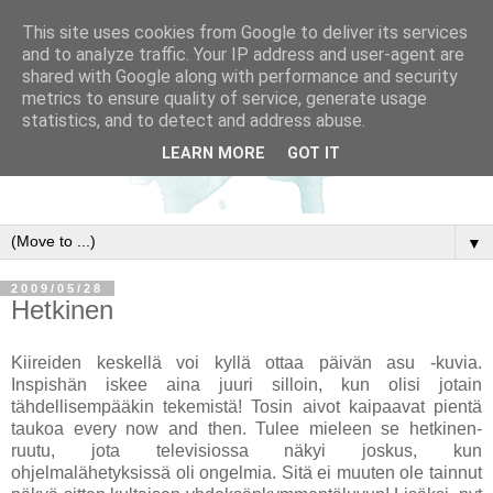
This site uses cookies from Google to deliver its services
and to analyze traffic. Your IP address and user-agent are
shared with Google along with performance and security
metrics to ensure quality of service, generate usage
statistics, and to detect and address abuse.
LEARN MORE
GOT IT
▼
2009/05/28
Hetkinen
Kiireiden keskellä voi kyllä ottaa päivän asu -kuvia.
Inspishän iskee aina juuri silloin, kun olisi jotain
tähdellisempääkin tekemistä! Tosin aivot kaipaavat pientä
taukoa every now and then. Tulee mieleen se hetkinen-
ruutu, jota televisiossa näkyi joskus, kun
ohjelmalähetyksissä oli ongelmia. Sitä ei muuten ole tainnut