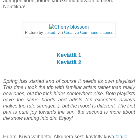
auringon iloon, toinen kuraksi muuttuvaan lumeen.
Nauttikaa!
Picture by
Luked.
via
Creative Commons License
Kevättä 1
Kevättä 2
Spring has started and of course it needs its own playlists!
This time I took the trip with familiar artists rather than really
new ones, but the trick hides somewhere else. Both playlists
have the same bands and artists (an exception always
makes the rule stronger...), but the mood is different. The first
part is pure joy towards the sun, the second is more about
the snow turning into dirt. Enjoy!
Huom! Kuva vaihdettu. Alkuperäisesti käytetty kuva
täällä
.