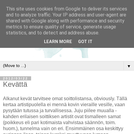
This site uses cookies from Google to deliver its services
and to analyze traffic. Your IP address and user-agent are
shared with Google along with performance and security
metrics to ensure quality of service, generate usage
statistics, and to detect and address abuse.
LEARN MORE
GOT IT
▼
2012/03/22
Kevättä
Alkanut kevät tarvitsee omat soittolistansa, obviously. Tällä
kertaa artistipuolella ei mennä kovin vieraille vesille, vaan
pysytään tutussa ja turvallisessa. Juju piilee muualla -
kahden erilaisen soittiksen artistit ovat tismalleen samat
(poikkeus eli pari kotimaista vahvistaa säännön, toim.
huom.), tunnelma vain on eri. Ensimmäinen osa keskittyy