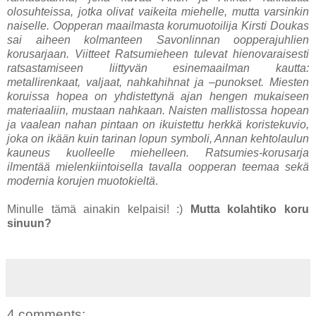
olosuhteissa, jotka olivat vaikeita miehelle, mutta varsinkin
naiselle. Oopperan maailmasta korumuotoilija Kirsti Doukas
sai aiheen kolmanteen Savonlinnan oopperajuhlien
korusarjaan. Viitteet Ratsumieheen tulevat hienovaraisesti
ratsastamiseen liittyvän esinemaailman kautta:
metallirenkaat, valjaat, nahkahihnat ja
–punokset. Miesten
koruissa hopea on yhdistettynä ajan hengen mukaiseen
materiaaliin, mustaan nahkaan. Naisten mallistossa hopean
ja vaalean nahan pintaan on ikuistettu herkkä koristekuvio,
joka on ikään kuin tarinan lopun symboli, Annan kehtolaulun
kauneus kuolleelle miehelleen. Ratsumies-korusarja
ilmentää mielenkiintoisella tavalla oopperan teemaa sekä
modernia korujen muotokieltä
.
Minulle tämä ainakin kelpaisi! :)
Mutta kolahtiko koru
sinuun?
4 comments: