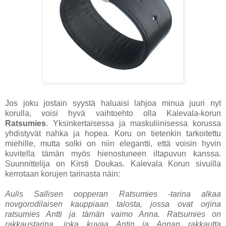
Jos joku jostain syystä haluaisi lahjoa minua juuri nyt
korulla, voisi hyvä vaihtoehto olla Kalevala-korun
Ratsumies
. Yksinkertaisessa ja maskuliinisessa korussa
yhdistyvät nahka ja hopea. Koru on tietenkin tarkoitettu
miehille, mutta solki on niin elegantti, että voisin hyvin
kuvitella tämän myös hienostuneen iltapuvun kanssa.
Suunnittelija on Kirsti Doukas. Kalevala Korun sivuilla
kerrotaan korujen tarinasta näin:
Aulis Sallisen oopperan Ratsumies -tarina alkaa
novgorodilaisen kauppiaan talosta, jossa ovat orjina
ratsumies Antti ja tämän vaimo Anna. Ratsumies on
rakkaustarina, joka kuvaa Antin ja Annan rakkautta