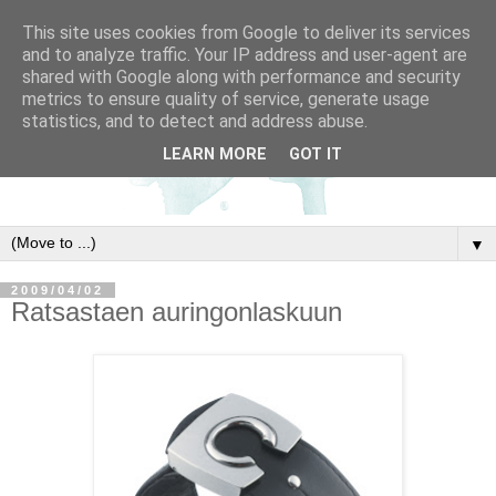
This site uses cookies from Google to deliver its services
and to analyze traffic. Your IP address and user-agent are
shared with Google along with performance and security
metrics to ensure quality of service, generate usage
statistics, and to detect and address abuse.
LEARN MORE
GOT IT
▼
2009/04/02
Ratsastaen auringonlaskuun