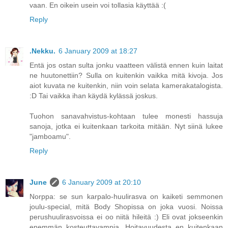
vaan. En oikein usein voi tollasia käyttää :(
Reply
.Nekku.
6 January 2009 at 18:27
Entä jos ostan sulta jonku vaatteen välistä ennen kuin laitat
ne huutonettiin? Sulla on kuitenkin vaikka mitä kivoja. Jos
aiot kuvata ne kuitenkin, niin voin selata kamerakatalogista.
:D Tai vaikka ihan käydä kylässä joskus.
Tuohon sanavahvistus-kohtaan tulee monesti hassuja
sanoja, jotka ei kuitenkaan tarkoita mitään. Nyt siinä lukee
"jamboamu".
Reply
June
6 January 2009 at 20:10
Norppa: se sun karpalo-huulirasva on kaiketi semmonen
joulu-special, mitä Body Shopissa on joka vuosi. Noissa
perushuulirasvoissa ei oo niitä hileitä :) Eli ovat jokseenkin
enemmän kosteuttavampia. Hoitavuudesta en kuitenkaan