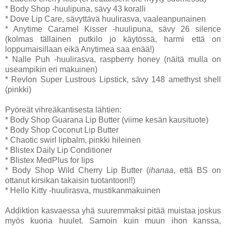
* Body Shop -huulipuna, sävy 43 koralli
* Dove Lip Care, sävyttävä huulirasva, vaaleanpunainen
* Anytime Caramel Kisser -huulipuna, sävy 26 silence
(kolmas tällainen putkilo jo käytössä, harmi että on
loppumaisillaan eikä Anytimea saa enää!)
* Nalle Puh -huulirasva, raspberry honey (näitä mulla on
useampikin eri makuinen)
* Revlon Super Lustrous Lipstick, sävy 148 amethyst shell
(pinkki)
Pyöreät vihreäkantisesta lähtien:
* Body Shop Guarana Lip Butter (viime kesän kausituote)
* Body Shop Coconut Lip Butter
* Chaotic swirl lipbalm, pinkki hileinen
* Blistex Daily Lip Conditioner
* Blistex MedPlus for lips
* Body Shop Wild Cherry Lip Butter (
ihanaa
, että BS on
ottanut kirsikan takaisin tuotantoon!!)
* Hello Kitty -huulirasva, mustikanmakuinen
Addiktion kasvaessa yhä suuremmaksi pitää muistaa joskus
myös kuoria huulet. Samoin kuin muun ihon kanssa,