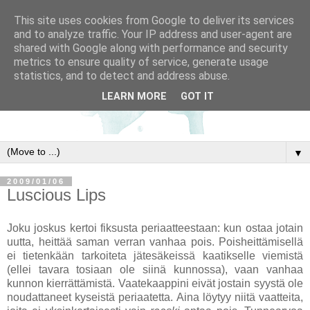
This site uses cookies from Google to deliver its services
and to analyze traffic. Your IP address and user-agent are
shared with Google along with performance and security
metrics to ensure quality of service, generate usage
statistics, and to detect and address abuse.
LEARN MORE
GOT IT
▼
2009/01/06
Luscious Lips
Joku joskus kertoi fiksusta periaatteestaan: kun ostaa jotain
uutta, heittää saman verran vanhaa pois. Poisheittämisellä
ei tietenkään tarkoiteta jätesäkeissä kaatikselle viemistä
(ellei tavara tosiaan ole siinä kunnossa), vaan vanhaa
kunnon kierrättämistä. Vaatekaappini eivät jostain syystä ole
noudattaneet kyseistä periaatetta. Aina löytyy niitä vaatteita,