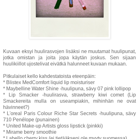
Kuvaan eksyi huulirasvojen lisäksi ne muutamat huulipunat,
jotka omistan ja joita jopa käytän joskus. Sen sijaan
huulikiillot ujostelivat eivätkä halunneet kuvaan mukaan.
Pitkulaiset kello kahdestatoista eteenpäin:
* Blistex MedComfort liquid lip moisturiser
* Maybelline Water Shine -huulipuna, sävy 07 pink lollipop
* Lip Smacker -huulirasva, strawberry kiwi comet (Lip
Smackereita mulla on useampiakin, mihinhän ne ovat
hävinneet?)
* L'oreal Paris Colour Riche Star Secrets -huulipuna, sävy
710 Penélope (punainen)
* United Make-up Artists gloss lipstick (pinkki)
* Mirame berry smoothie
* Labello cherry kiss (ei tietääkseni ole myyty suomessa)