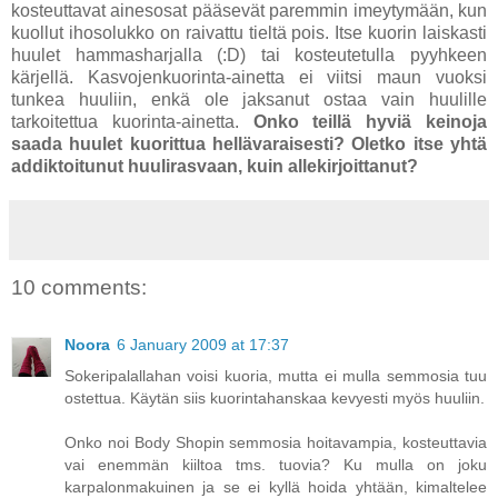
kosteuttavat ainesosat pääsevät paremmin imeytymään, kun
kuollut ihosolukko on raivattu tieltä pois. Itse kuorin laiskasti
huulet hammasharjalla (:D) tai kosteutetulla pyyhkeen
kärjellä. Kasvojenkuorinta-ainetta ei viitsi maun vuoksi
tunkea huuliin, enkä ole jaksanut ostaa vain huulille
tarkoitettua kuorinta-ainetta.
Onko teillä hyviä keinoja
saada huulet kuorittua hellävaraisesti? Oletko itse yhtä
addiktoitunut huulirasvaan, kuin allekirjoittanut?
10 comments:
Noora
6 January 2009 at 17:37
Sokeripalallahan voisi kuoria, mutta ei mulla semmosia tuu
ostettua. Käytän siis kuorintahanskaa kevyesti myös huuliin.
Onko noi Body Shopin semmosia hoitavampia, kosteuttavia
vai enemmän kiiltoa tms. tuovia? Ku mulla on joku
karpalonmakuinen ja se ei kyllä hoida yhtään, kimaltelee