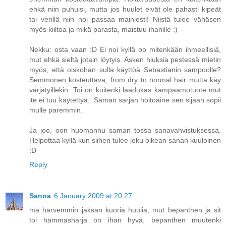
ehkä niin puhuisi, mutta jos huulet eivät ole pahasti kipeät
tai verillä niin noi passaa mainiosti! Niistä tulee vähäsen
myös kiiltoa ja mikä parasta, maistuu ihanille :)
Nekku: osta vaan :D Ei noi kyllä oo mitenkään ihmeellisiä,
mut ehkä sieltä jotain löytyis. Äsken hiuksia pestessä mietin
myös, että oiskohan sulla käyttöä Sebastianin sampoolle?
Semmonen kosteuttava, from dry to normal hair mutta käy
värjätyillekin. Toi on kuitenki laadukas kampaamotuote mut
ite ei tuu käytettyä.. Saman sarjan hoitoaine sen sijaan sopii
mulle paremmin.
Ja joo, oon huomannu saman tossa sanavahvistuksessa.
Helpottaa kyllä kun siihen tulee joku oikean sanan kuuloinen
:D
Reply
Sanna
6 January 2009 at 20:27
mä harvemmin jaksan kuoria huulia, mut bepanthen ja sit
toi hammasharja on ihan hyvä. bepanthen muutenki