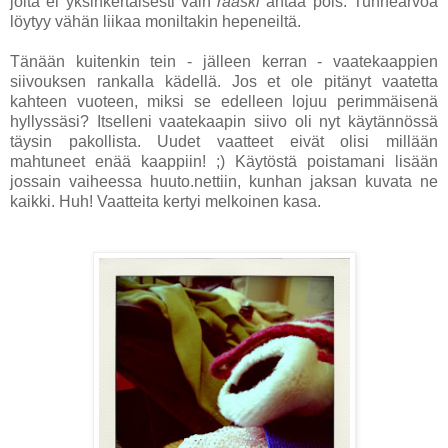
joita ei yksinkertaisesti vain
raaski
antaa pois. Tunnearvoa
löytyy vähän liikaa moniltakin hepeneiltä.
Tänään kuitenkin tein - jälleen kerran - vaatekaappien
siivouksen rankalla kädellä. Jos et ole pitänyt vaatetta
kahteen vuoteen, miksi se edelleen lojuu perimmäisenä
hyllyssäsi? Itselleni vaatekaapin siivo oli nyt käytännössä
täysin pakollista. Uudet vaatteet eivät olisi millään
mahtuneet enää kaappiin! ;) Käytöstä poistamani lisään
jossain vaiheessa huuto.nettiin, kunhan jaksan kuvata ne
kaikki. Huh! Vaatteita kertyi melkoinen kasa.