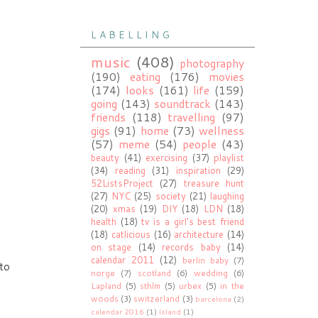
L A B E L L I N G
music
(408)
photography
(190)
eating
(176)
movies
(174)
looks
(161)
life
(159)
going
(143)
soundtrack
(143)
friends
(118)
travelling
(97)
gigs
(91)
home
(73)
wellness
(57)
meme
(54)
people
(43)
beauty
(41)
exercising
(37)
playlist
(34)
reading
(31)
inspiration
(29)
52ListsProject
(27)
treasure hunt
(27)
NYC
(25)
society
(21)
laughing
(20)
xmas
(19)
DIY
(18)
LDN
(18)
health
(18)
tv is a girl's best friend
(18)
catlicious
(16)
architecture
(14)
on stage
(14)
records baby
(14)
calendar 2011
(12)
berlin baby
(7)
tto
norge
(7)
scotland
(6)
wedding
(6)
Lapland
(5)
sthlm
(5)
urbex
(5)
in the
woods
(3)
switzerland
(3)
barcelona
(2)
calendar 2016
(1)
ísland
(1)