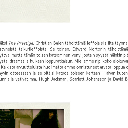
säksi
The Prestige
. Christian Balen tähdittämiä leffoja siis ilta täynn
styneistä taikurileffoista. Se toinen, Edward Nortonin tähdittä
yttyä, mutta tämän toisen katsominen venyi jostain syystä näinkin pit
ystä, draamaa ja huikean loppuratkaisun. Mieliämme riipi koko elokuva
? Kaikista arvuutteluista huolimatta emme onnistuneet arvata loppua o
hyvin otteessaan ja se pitäisi katsoa toiseen kertaan - aivan kuten
sa kunnialla vetivät mm. Hugh Jackman, Scarlett Johansson ja David 