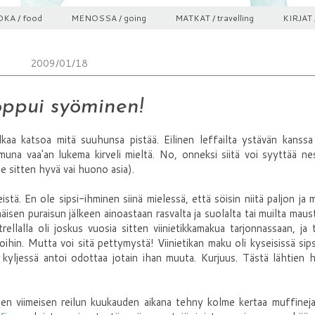
KA / food
MENOSSA / going
MATKAT / travelling
KIRJAT 
2009/01/18
oppui syöminen!
kaa katsoa mitä suuhunsa pistää. Eilinen leffailta ystävän kanssa
muna vaa'an lukema kirveli mieltä. No, onneksi siitä voi syyttää n
e sitten hyvä vai huono asia).
istä. En ole sipsi-ihminen siinä mielessä, että söisin niitä paljon ja m
isen puraisun jälkeen ainoastaan rasvalta ja suolalta tai muilta maust
Estrellalla oli joskus vuosia sitten viinietikkamakua tarjonnassaan, ja
oihin. Mutta voi sitä pettymystä! Viinietikan maku oli kyseisissä sip
 kyljessä antoi odottaa jotain ihan muuta. Kurjuus. Tästä lähtien 
olen viimeisen reilun kuukauden aikana tehny kolme kertaa muffineja