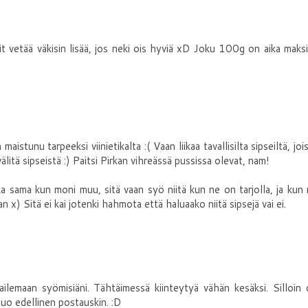
Sit vetää väkisin lisää, jos neki ois hyviä xD Joku 100g on aika maks
aistunu tarpeeksi viinietikalta :( Vaan liikaa tavallisilta sipseiltä, joi
litä sipseistä :) Paitsi Pirkan vihreässä pussissa olevat, nam!
ka sama kun moni muu, sitä vaan syö niitä kun ne on tarjolla, ja kun
n x) Sitä ei kai jotenki hahmota että haluaako niitä sipsejä vai ei.
ailemaan syömisiäni. Tähtäimessä kiinteytyä vähän kesäksi. Silloin
tuo edellinen postauskin. :D