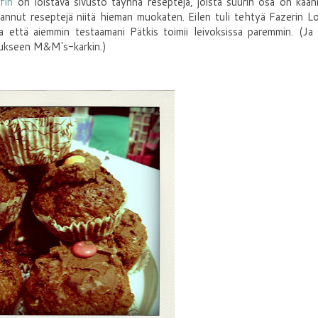
fin
on loistava sivusto täynnä reseptejä, joista suurin osa on kään
annut reseptejä niitä hieman muokaten. Eilen tuli tehtyä Fazerin L
 että aiemmin testaamani Pätkis toimii leivoksissa paremmin. (Ja k
ipukseen M&M's-karkin.)