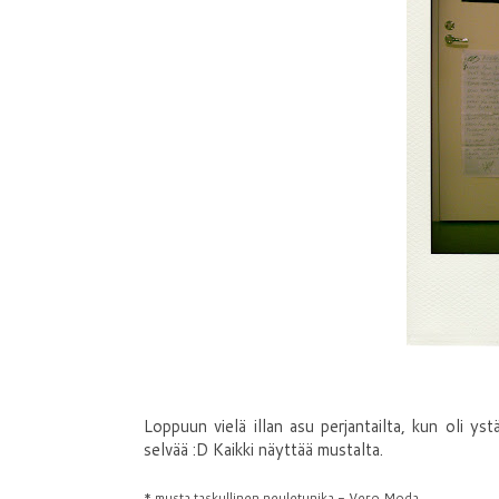
Loppuun vielä illan asu perjantailta, kun oli ys
selvää :D Kaikki näyttää mustalta.
* musta taskullinen neuletunika - Vero Moda