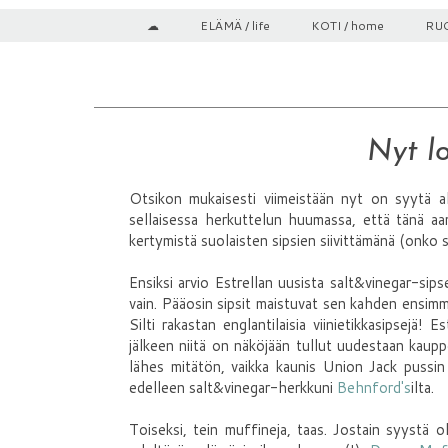
☁
ELÄMÄ / life
KOTI / home
RUO
Nyt l
Otsikon mukaisesti viimeistään nyt on syytä al
sellaisessa herkuttelun huumassa, että tänä aa
kertymistä suolaisten sipsien siivittämänä (onko s
Ensiksi arvio Estrellan uusista salt&vinegar-sipse
vain. Pääosin sipsit maistuvat sen kahden ensimmä
Silti rakastan englantilaisia viinietikkasipsejä! 
jälkeen niitä on näköjään tullut uudestaan kaupp
lähes mitätön, vaikka kaunis Union Jack pussin
edelleen salt&vinegar-herkkuni
Behnford's
ilta.
Toiseksi, tein muffineja, taas. Jostain syystä 