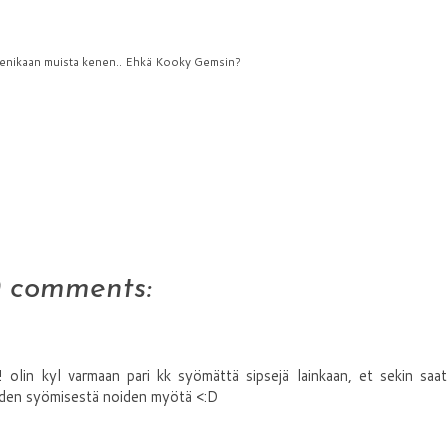
aksenikaan muista kenen.. Ehkä Kooky Gemsin?
0 comments:
ä! olin kyl varmaan pari kk syömättä sipsejä lainkaan, et sekin saa
iiden syömisestä noiden myötä <:D