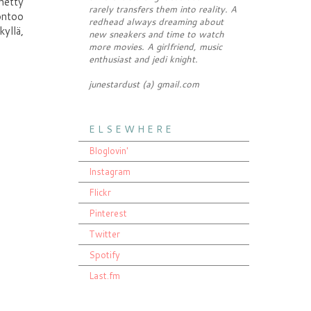
netty
rarely transfers them into reality. A
ontoo
redhead always dreaming about
yllä,
new sneakers and time to watch
more movies. A girlfriend, music
enthusiast and jedi knight.
junestardust (a) gmail.com
E L S E W H E R E
Bloglovin'
Instagram
Flickr
Pinterest
Twitter
Spotify
Last.fm