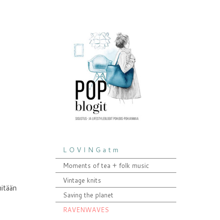
L O V I N G a t m
Moments of tea + folk music
Vintage knits
mitään
Saving the planet
RAVENWAVES