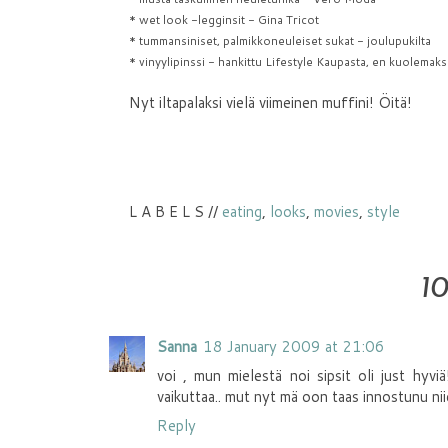
* wet look -legginsit - Gina Tricot
* tummansiniset, palmikkoneuleiset sukat - joulupukilta
* vinyylipinssi - hankittu Lifestyle Kaupasta, en kuolem
Nyt iltapalaksi vielä viimeinen muffini! Öitä!
L A B E L S //
eating
,
looks
,
movies
,
style
1
Sanna
18 January 2009 at 21:06
voi , mun mielestä noi sipsit oli just hyvi
vaikuttaa.. mut nyt mä oon taas innostunu n
Reply