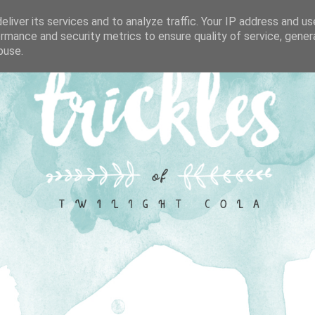
liver its services and to analyze traffic. Your IP address and u
rmance and security metrics to ensure quality of service, gene
buse.