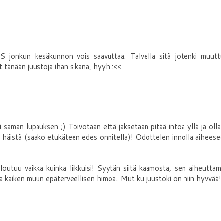
:S jonkun kesäkunnon vois saavuttaa. Talvella sitä jotenki muutt
t tänään juustoja ihan sikana, hyyh :<<
i saman lupauksen ;) Toivotaan että jaksetaan pitää intoa yllä ja oll
sta häistä (saako etukäteen edes onnitella)! Odottelen innolla aihees
loutuu vaikka kuinka liikkuisi! Syytän siitä kaamosta, sen aiheutta
Ja kaiken muun epäterveellisen himoa.. Mut ku juustoki on niin hyvvää!