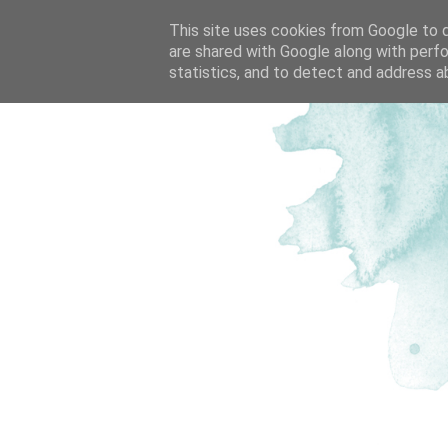
This site uses cookies from Google to de
are shared with Google along with perfo
statistics, and to detect and address a