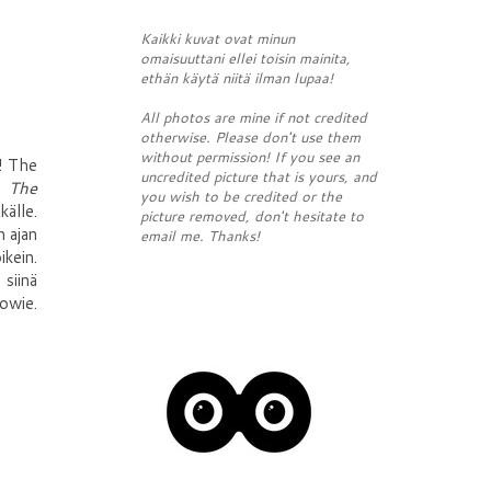
Kaikki kuvat ovat minun
omaisuuttani ellei toisin mainita,
ethän käytä niitä ilman lupaa!
All photos are mine if not credited
otherwise. Please don't use them
without permission! If you see an
ä! The
uncredited picture that is yours, and
mä
The
you wish to be credited or the
källe.
picture removed, don't hesitate to
n ajan
email me. Thanks!
ikein.
 siinä
Bowie.