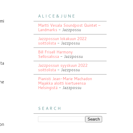
A L I C E & J U N E
imi
Martti Vesala Soundpost Quintet –
Landmarks
- Jazzpossu
Jazzpossun lokakuun 2022
soittolista
- Jazzpossu
Bill Frisell Harmony
Sellosalissa
- Jazzpossu
sta
Jazzpossun syyskuun 2022
soittolista
- Jazzpossu
Pianisti Jean-Marie Machadon
 ne
Majakka aloitti kiertueensa
Helsingistä
- Jazzpossu
S E A R C H
 on