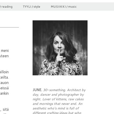
/ reading
TYYLI / style
MUSIIKKI / music
 meni
esteen
illoin
eilta.
 tauon
seissä
JUNE.
30-something. Architect by
hankin
day, dancer and photographer by
night. Lover of kittens, raw cakes
and mornings that never end. An
aesthetic who's mind is full of
, sitä
different crafting ideas but who