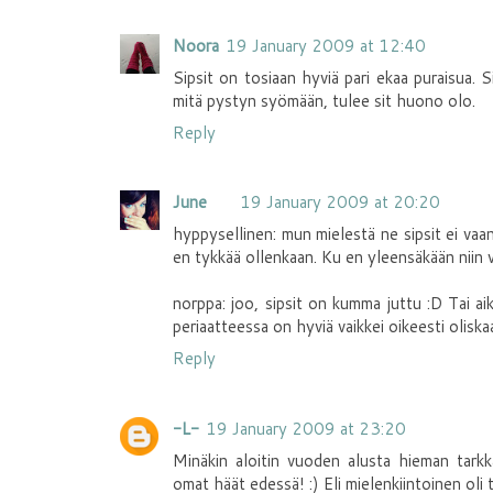
Noora
19 January 2009 at 12:40
Sipsit on tosiaan hyviä pari ekaa puraisua. 
mitä pystyn syömään, tulee sit huono olo.
Reply
June
19 January 2009 at 20:20
hyppysellinen: mun mielestä ne sipsit ei vaan m
en tykkää ollenkaan. Ku en yleensäkään niin vä
norppa: joo, sipsit on kumma juttu :D Tai ai
periaatteessa on hyviä vaikkei oikeesti oliskaa
Reply
-L-
19 January 2009 at 23:20
Minäkin aloitin vuoden alusta hieman tarkk
omat häät edessä! :) Eli mielenkiintoinen oli 