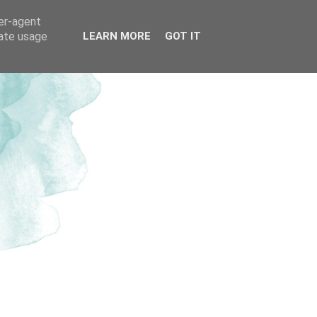
ser-agent
rate usage
LEARN MORE
GOT IT