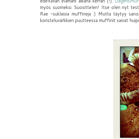
edeltävän elämäni aikana kerran (!).
DagensMuf
myös suomeksi. Suosittelen! Itse olen nyt test
Rae -suklaisia muffineja :) Mutta täytyy sanoa
koristeluvärkkien puutteessa muffinit saivat hu