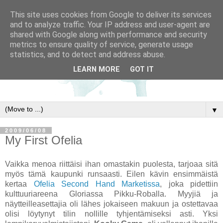
This site uses cookies from Google to deliver its services
and to analyze traffic. Your IP address and user-agent are
shared with Google along with performance and security
metrics to ensure quality of service, generate usage
statistics, and to detect and address abuse.
LEARN MORE
GOT IT
▼
2009/06/08
My First Ofelia
Vaikka menoa riittäisi ihan omastakin puolesta, tarjoaa sitä
myös tämä kaupunki runsaasti. Eilen kävin ensimmäistä
kertaa
Ofelia Second Hand Marketissa
, joka pidettiin
kulttuuriareena Gloriassa Pikku-Roballa. Myyjiä ja
näytteilleasettajia oli lähes jokaiseen makuun ja ostettavaa
olisi löytynyt tilin nollille tyhjentämiseksi asti. Yksi