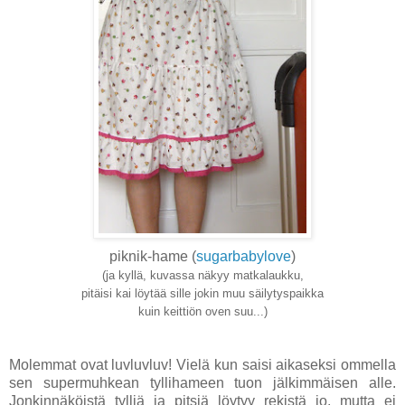
piknik-hame (
sugarbabylove
)
(ja kyllä, kuvassa näkyy matkalaukku,
pitäisi kai löytää sille jokin muu säilytyspaikka
kuin keittiön oven suu...)
Molemmat ovat luvluvluv! Vielä kun saisi aikaseksi ommella
sen supermuhkean tyllihameen tuon jälkimmäisen alle.
Jonkinnäköistä tylliä ja pitsiä löytyy rekistä jo, mutta ei