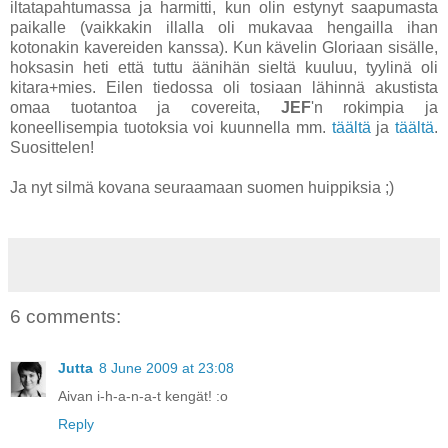
iltatapahtumassa ja harmitti, kun olin estynyt saapumasta
paikalle (vaikkakin illalla oli mukavaa hengailla ihan
kotonakin kavereiden kanssa). Kun kävelin Gloriaan sisälle,
hoksasin heti että tuttu äänihän sieltä kuuluu, tyylinä oli
kitara+mies. Eilen tiedossa oli tosiaan lähinnä akustista
omaa tuotantoa ja covereita,
JEF
'n rokimpia ja
koneellisempia tuotoksia voi kuunnella mm.
täältä
ja
täältä
.
Suosittelen!
Ja nyt silmä kovana seuraamaan suomen huippiksia ;)
6 comments:
Jutta
8 June 2009 at 23:08
Aivan i-h-a-n-a-t kengät! :o
Reply