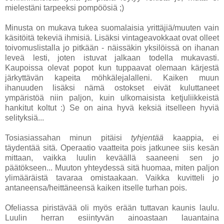
mielestäni tarpeeksi pompöösiä ;)
Minusta on mukava tukea suomalaisia yrittäjiä/muuten vain
käsitöitä tekeviä ihmisiä. Lisäksi vintageavokkaat ovat olleet
toivomuslistalla jo pitkään - näissäkin yksilöissä on ihanan
leveä lesti, joten istuvat jalkaan todella mukavasti.
Kaupoissa olevat popot kun tuppaavat olemaan kärjestä
järkyttävän kapeita möhkälejalalleni. Kaiken muun
ihanuuden lisäksi nämä ostokset eivät kuluttaneet
ympäristöä niin paljon, kuin ulkomaisista ketjuliikkeistä
hankitut koltut :) Se on aina hyvä keksiä itselleen hyviä
selityksiä...
Tosiasiassahan minun pitäisi
tyhjentää
kaappia, ei
täydentää sitä. Operaatio vaatteita pois jatkunee siis kesän
mittaan, vaikka luulin keväällä saaneeni sen jo
päätökseen... Muuton yhteydessä sitä huomaa, miten paljon
ylimääräistä tavaraa omistaakaan. Vaikka kuvitteli jo
antaneensa/heittäneensä kaiken itselle turhan pois.
Ofeliassa piristävää oli myös erään tuttavan kaunis laulu.
Luulin herran esiintyvän ainoastaan lauantaina