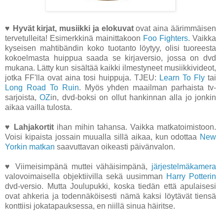
♥
Hyvät kirjat, musiikki ja elokuvat
ovat aina äärimmäisen
tervetulleita! Esimerkkinä mainittakoon
Foo Fighters
. Vaikka
kyseisen mahtibändin koko tuotanto löytyy, olisi tuoreesta
kokoelmasta huippua saada se kirjaversio, jossa on dvd
mukana. Lätty kun sisältää kaikki ilmestyneet musiikkivideot,
jotka FF'lla ovat aina tosi huippuja. TJEU:
Learn To Fly
tai
Long Road To Ruin
. Myös yhden maailman parhaista tv-
sarjoista,
OZ
in, dvd-boksi on ollut hankinnan alla jo jonkin
aikaa vailla tulosta.
♥
Lahjakortit
ihan mihin tahansa. Vaikka matkatoimistoon.
Voisi kipaista jossain muualla sillä aikaa, kun odottaa
New
Yorkin matkan
saavuttavan oikeasti päivänvalon.
♥ Viimeisimpänä muttei vähäisimpänä,
järjestelmäkamera
valovoimaisella objektiivilla sekä uusimman
Harry Potterin
dvd-versio. Mutta Joulupukki, koska tiedän että apulaisesi
ovat ahkeria ja todennäköisesti nämä kaksi löytävät tiensä
konttiisi jokatapauksessa, en niillä sinua häiritse.