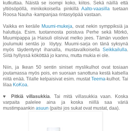
kutkuttaa. Näistä se isompi koko, kiitos. Sekä näillä että
yltiösöpöllä, minikokoisella pinkillä
Aalto-vaasilla
tuetaan
Roosa Nauha -kampanjaa rintasyöpää vastaan.
Vaikka en keräile
Muumi-mukeja
, ovat nekin symppiksiä ja
haluttuja. Esim. tuotannosta poistuva Perhe sekä Mörkö,
Muumipappa ja Haisuli olisivat melko jees. Tämän vuoden
joulumuki sentäs jo löytyy. Muumi-sarja on tänä syksynä
myös täydentynyt ihanalla, mustavalkoisella
Seikkailulla
.
Siitä hyllyssä kököttää jo kannu, mutta mukia ei ole.
Niin, ja Ikean 50 sentin siniset myslikulhot ovat tosiaan
joutamassa myös pois, en suoraan sanottuna kestä katsella
niitä enää. Tilalle kelpaisivat esim. mustat
Teema
-kulhot. Tai
lilaa
KoKoa
.
♥
Pitkiä villasukkia
. Tai mitä villasukkia vaan. Koska
varpaita palelee aina ja koska niillä saa väriä
mustimpaankin
asuun
(paitsi jos sukat ovat mustat, daa).