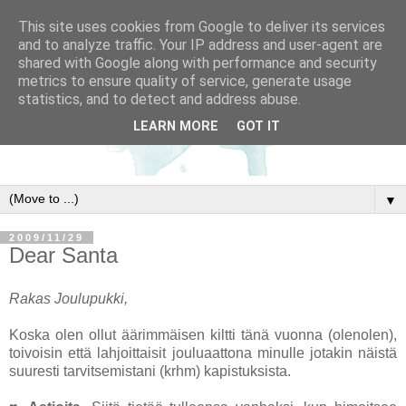
This site uses cookies from Google to deliver its services
and to analyze traffic. Your IP address and user-agent are
shared with Google along with performance and security
metrics to ensure quality of service, generate usage
statistics, and to detect and address abuse.
LEARN MORE
GOT IT
▼
2009/11/29
Dear Santa
Rakas Joulupukki,
Koska olen ollut äärimmäisen kiltti tänä vuonna (olenolen),
toivoisin että lahjoittaisit jouluaattona minulle jotakin näistä
suuresti tarvitsemistani (krhm) kapistuksista.