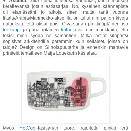
♥
Astioita
. Siitä tietää tulleensa vanhaksi, kun himoitsee
keräilevänsä jotain astiasarjaa. No, kyseinen käännepiste
oli elämässäni jo aikoja sitten, mutta tänä vuonna
Iittala/Arabia/Marimekko-akselilta on tullut niin paljon kivoja
uutuuksia, että oksat pois. Oiva-sarjan pinkkitäpläinen iso
teekuppi
ja punatäpläinen
kulho
ovat niin maukkaita, että
tekisi mieli syödä ne samantien. Mitkä astiat sitäpaitsi
sopisivat arkkitehdille paremmin kuin sellaiset, joissa on
taloja? Design on Siirtolapuutarha ja ennenkin mahtavia
printtejä tehtailleen Maija Louekarin käsialaa.
Myös
HotCool
-lasisarjan tuore, rajoitettu pinkki erä