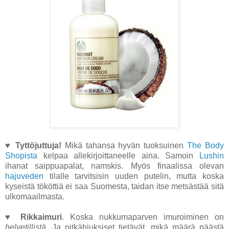
♥
Tyttöjuttuja!
Mikä tahansa hyvän tuoksuinen
The Body
Shopista
kelpaa allekirjoittaneelle aina. Samoin
Lushin
ihanat saippuapalat, namskis. Myös finaalissa olevan
hajuveden
tilalle tarvitsisin uuden putelin, mutta koska
kyseistä tököttiä ei saa Suomesta, taidan itse metsästää sitä
ulkomaailmasta.
♥
Rikkaimuri
. Koska nukkumaparven imuroiminen on
helvetillistä
. Ja pitkähiuksiset tietävät, mikä määrä päästä