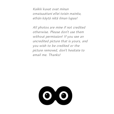
Kaikki kuvat ovat minun
omaisuuttani ellei toisin mainita,
ethän käytä niitä ilman lupaa!
All photos are mine if not credited
otherwise. Please don't use them
without permission! If you see an
uncredited picture that is yours, and
you wish to be credited or the
picture removed, don't hesitate to
email me. Thanks!