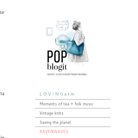
 se
tta
L O V I N G a t m
Moments of tea + folk music
Vintage knits
Saving the planet
RAVENWAVES
le