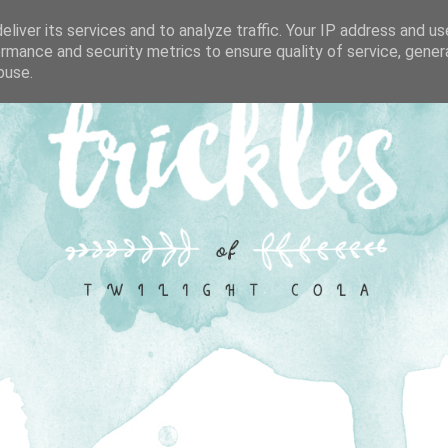
liver its services and to analyze traffic. Your IP address and u
rmance and security metrics to ensure quality of service, gene
buse.