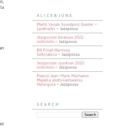
us,
ata
A L I C E & J U N E
Martti Vesala Soundpost Quintet –
Landmarks
- Jazzpossu
Jazzpossun lokakuun 2022
soittolista
- Jazzpossu
an
Bill Frisell Harmony
Sellosalissa
- Jazzpossu
Jazzpossun syyskuun 2022
soittolista
- Jazzpossu
Pianisti Jean-Marie Machadon
Majakka aloitti kiertueensa
Helsingistä
- Jazzpossu
S E A R C H
az