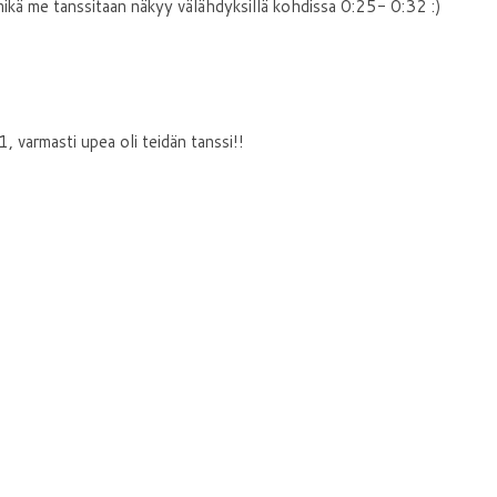
i mikä me tanssitaan näkyy välähdyksillä kohdissa 0:25- 0:32 :)
varmasti upea oli teidän tanssi!!