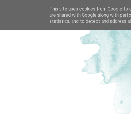
This site uses cookies from Google to de
are shared with Google along with perfo
statistics, and to detect and address a