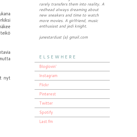
rarely transfers them into reality. A
redhead always dreaming about
ukana
new sneakers and time to watch
rkiksi
more movies. A girlfriend, music
 näkee
enthusiast and jedi knight.
tteikö
junestardust (a) gmail.com
htavia
E L S E W H E R E
 mutta
Bloglovin'
Instagram
ot nyt
Flickr
Pinterest
Twitter
Spotify
Last.fm