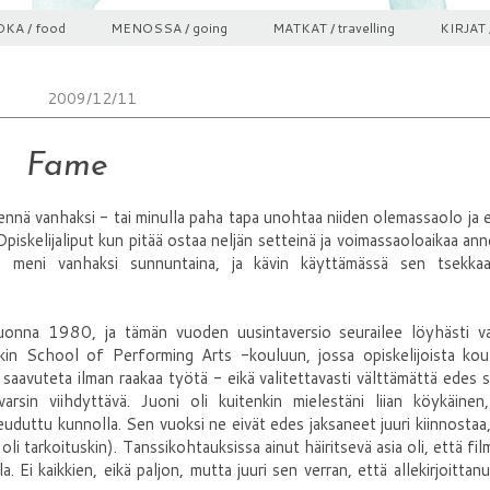
KA / food
MENOSSA / going
MATKAT / travelling
KIRJAT 
2009/12/11
Fame
mennä vanhaksi - tai minulla paha tapa unohtaa niiden olemassaolo ja
piskelijaliput kun pitää ostaa neljän setteinä ja voimassaoloaikaa an
pu meni vanhaksi sunnuntaina, ja kävin käyttämässä sen tsekkaa
uonna 1980, ja tämän vuoden uusintaversio seurailee löyhästi v
in School of Performing Arts -kouluun, jossa opiskelijoista koul
 saavuteta ilman raakaa työtä - eikä valitettavasti välttämättä edes si
 varsin viihdyttävä. Juoni oli kuitenkin mielestäni liian köykäinen
euduttu kunnolla. Sen vuoksi ne eivät edes jaksaneet juuri kiinnostaa
i tarkoituskin). Tanssikohtauksissa ainut häiritsevä asia oli, että film
. Ei kaikkien, eikä paljon, mutta juuri sen verran, että allekirjoittan