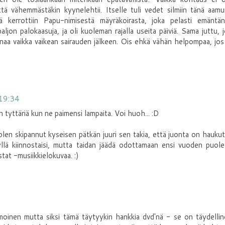
ttä vähemmästäkin kyynelehtii. Itselle tuli vedet silmiin tänä aam
kerrottiin Papu-nimisestä mäyräkoirasta, joka pelasti emäntän
ljon palokaasuja, ja oli kuoleman rajalla useita päiviä. Sama juttu, 
naa vaikka vaikean sairauden jälkeen. Ois ehkä vähän helpompaa, jos
19:34
tyttäriä kun ne paimensi lampaita. Voi huoh... :D
len skipannut kyseisen pätkän juuri sen takia, että juonta on hauku
llä kiinnostaisi, mutta taidan jäädä odottamaan ensi vuoden puole
tat -musiikkielokuvaa. :)
ummoinen mutta siksi tämä täytyykin hankkia dvd'nä - se on täydelli