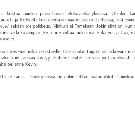
isi kostua näinkin pinnallisessa elokuvaelämyksessä. Olenkin ka
auniita ja Rohkeita kuin useita animaatioitakin katsellessa, eikä esime
nce?
sekään ole poikkeus. Niinkuin ei Famekaan. Jokin siinä on, kun
kenties vielä kovempaa. Se tunne valtaa mukaansa. Enkä voi väittää, e
moiseen.
si show-meininkiä rakastaville. Itse ainakin tuijotin silmä kovana ma
uutakin kuin tanssia löytyy. Hahmot esitellään vain pintapuolisesti,
be ballerina Kevin.
utta se tanssi... Esiintymässä tietenkin leffan päähenkilöt. Toimiko