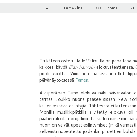
☁
ELÄMÄ / life
KOTI / home
RUO
Etukäteen ostetuilla leffalipuilla on paha tapa 
kaikkea, käydä
liian harvoin
elokuvateatterissa. O
puoli vuotta. Viimeinen hallussani ollut lip
päivänäytöksessä
Famen
.
Alkuperäinen Fame-elokuva näki päivänvalon v
tarinaa. Joukko nuoria pääsee sisään New York
kaikenkestäviä esiintyjiä. Tähteyttä ei kuitenkaan
Monilla musiikkipätkillä siivitetty elokuva oli
päähenkilöiden ongelmiin tai sielunmaisemiin pan
huomion veivät upeat esiintymiset (mikä varmasti ol
selkeästi nopeutettu joidenkin piruettien kohdalla