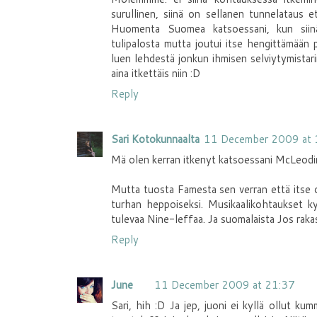
surullinen, siinä on sellanen tunnelataus e
Huomenta Suomea katsoessani, kun siinä 
tulipalosta mutta joutui itse hengittämään pa
luen lehdestä jonkun ihmisen selviytymistari
aina itkettäis niin :D
Reply
Sari Kotokunnaalta
11 December 2009 at 
Mä olen kerran itkenyt katsoessani McLeodin 
Mutta tuosta Famesta sen verran että itse o
turhan heppoiseksi. Musikaalikohtaukset ky
tulevaa Nine-leffaa. Ja suomalaista Jos rakas
Reply
June
11 December 2009 at 21:37
Sari, hih :D Ja jep, juoni ei kyllä ollut k