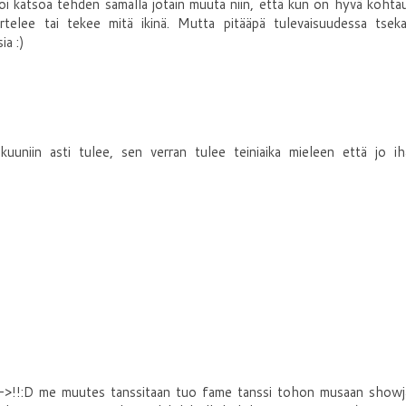
 voi katsoa tehden samalla jotain muuta niin, että kun on hyvä kohta
artelee tai tekee mitä ikinä. Mutta pitääpä tulevaisuudessa tsek
ia :)
uuniin asti tulee, sen verran tulee teiniaika mieleen että jo ih
--->!!:D me muutes tanssitaan tuo fame tanssi tohon musaan showj