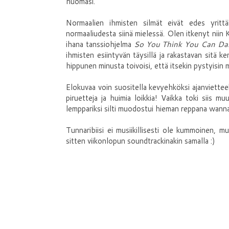
huomasi.
Normaalien ihmisten silmät eivät edes yrittä
normaaliudesta siinä mielessä. Olen itkenyt niin K
ihana tanssiohjelma
So You Think You Can Da
ihmisten esiintyvän täysillä ja rakastavan sitä 
hippunen minusta toivoisi, että itsekin pystyisin 
Elokuvaa voin suositella kevyehköksi ajanvietteek
piruetteja ja huimia loikkia! Vaikka toki siis m
lemppariksi silti muodostui hieman reppana wanna
Tunnaribiisi ei musiikillisesti ole kummoinen, m
sitten viikonlopun soundtrackinakin samalla :)