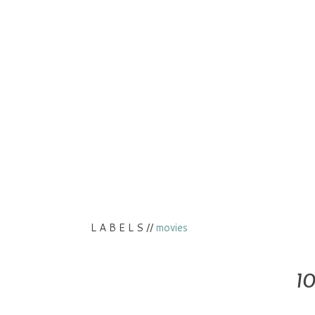
L A B E L S //
movies
1