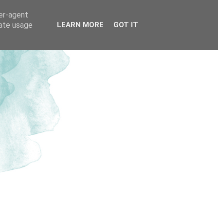
ser-agent
rate usage
LEARN MORE
GOT IT