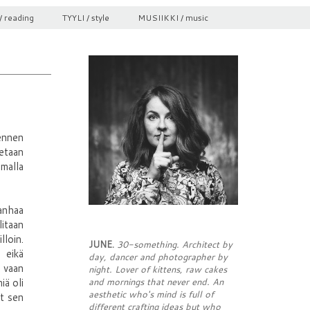
/ reading
TYYLI / style
MUSIIKKI / music
 ennen
netaan
malla
anhaa
itaan
lloin.
JUNE.
30-something. Architect by
, eikä
day, dancer and photographer by
, vaan
night. Lover of kittens, raw cakes
iä oli
and mornings that never end. An
aesthetic who's mind is full of
ut sen
different crafting ideas but who