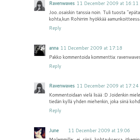
Ravenwaves
11 December 2009 at 16:11
Joo..osaiskin tanssia noin. Tuli tuosta "epä
kohta,kun Rohirrim hyökkää aamunkoitteessa
Reply
anna
11 December 2009 at 17:18
Pakko kommentoida kommenttia: ravenwaves, ei
Reply
Ravenwaves
11 December 2009 at 17:24
Kommentoidaan vielä lisää :D Joidenkin mie
tiedän kyllä yhden miehenkin, joka siinä kohd
Reply
June
11 December 2009 at 19:06
Molemmille: ei siinä kohtauksessa itkemi