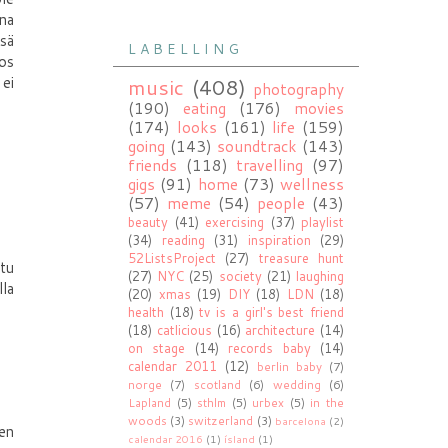
una
sä
L A B E L L I N G
jos
music
(408)
 ei
photography
(190)
eating
(176)
movies
(174)
looks
(161)
life
(159)
going
(143)
soundtrack
(143)
friends
(118)
travelling
(97)
gigs
(91)
home
(73)
wellness
(57)
meme
(54)
people
(43)
beauty
(41)
exercising
(37)
playlist
(34)
reading
(31)
inspiration
(29)
52ListsProject
(27)
treasure hunt
ttu
(27)
NYC
(25)
society
(21)
laughing
lla
(20)
xmas
(19)
DIY
(18)
LDN
(18)
health
(18)
tv is a girl's best friend
(18)
catlicious
(16)
architecture
(14)
on stage
(14)
records baby
(14)
calendar 2011
(12)
berlin baby
(7)
norge
(7)
scotland
(6)
wedding
(6)
Lapland
(5)
sthlm
(5)
urbex
(5)
in the
woods
(3)
switzerland
(3)
barcelona
(2)
nen
calendar 2016
(1)
ísland
(1)