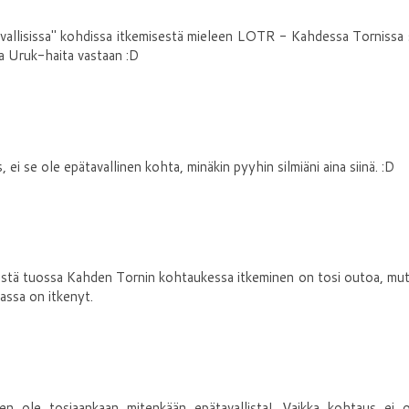
tavallisissa" kohdissa itkemisestä mieleen LOTR - Kahdessa Tornissa
 Uruk-haita vastaan :D
 se ole epätavallinen kohta, minäkin pyyhin silmiäni aina siinä. :D
lestä tuossa Kahden Tornin kohtaukessa itkeminen on tosi outoa, mu
assa on itkenyt.
nen ole tosiaankaan mitenkään epätavallista! Vaikka kohtaus ei o