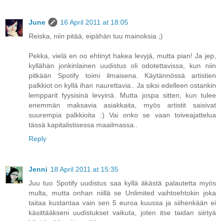
June
16 April 2011 at 18:05
Reiska, niin pitää, eipähän tuu mainoksia ;)
Pekka, vielä en oo ehtinyt hakea levyjä, mutta pian! Ja jep,
kyllähän jonkinlainen uudistus oli odotettavissa, kun niin
pitkään Spotify toimi ilmaisena. Käytännössä artistien
palkkiot on kyllä ihan naurettavia.. Ja siksi edelleen ostankin
lempparit fyysisinä levyinä. Mutta jospa sitten, kun tulee
enemmän maksavia asiakkaita, myös artistit saisivat
suurempia palkkioita :) Vai onko se vaan toiveajattelua
tässä kapitalistisessa maailmassa..
Reply
Jenni
18 April 2011 at 15:35
Juu tuo Spotify uudistus saa kyllä äkästä palautetta myös
multa, mutta onhan niillä se Unlimited vaihtoehtokin joka
taitaa kustantaa vain sen 5 euroa kuussa ja siihenkään ei
käsittääkseni uudistukset vaikuta, joten itse taidan siirtyä