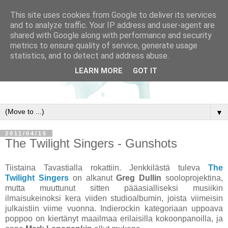
This site uses cookies from Google to deliver its services
and to analyze traffic. Your IP address and user-agent are
shared with Google along with performance and security
metrics to ensure quality of service, generate usage
statistics, and to detect and address abuse.
LEARN MORE
GOT IT
▼
2011/04/15
The Twilight Singers - Gunshots
Tiistaina Tavastialla rokattiin. Jenkkilästä tuleva
The
Twilight Singers
on alkanut
Greg Dullin
sooloprojektina,
mutta muuttunut sitten pääasialliseksi musiikin
ilmaisukeinoksi kera viiden studioalbumin, joista viimeisin
julkaistiin viime vuonna. Indierockin kategoriaan uppoava
poppoo on kiertänyt maailmaa erilaisilla kokoonpanoilla, ja