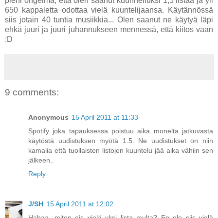
pieni ongelma, että olen saanut kuunnelluksi 1,5 listaa ja yli
650 kappaletta odottaa vielä kuuntelijaansa. Käytännössä
siis jotain 40 tuntia musiikkia... Olen saanut ne käytyä läpi
ehkä juuri ja juuri juhannukseen mennessä, että kiitos vaan
:D
9 comments:
Anonymous
15 April 2011 at 11:33
Spotify joka tapauksessa poistuu aika monelta jatkuvasta
käytöstä uudistuksen myötä 1.5. Ne uudistukset on niin
kamalia että tuollaisten listojen kuuntelu jää aika vähiin sen
jälkeen..
Reply
J/SH
15 April 2011 at 12:02
Hahaa, miten ois vielä yksi lista multa? En ole siis vielä