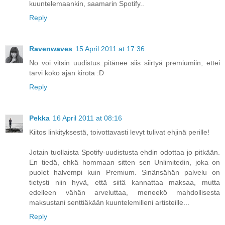
kuuntelemaankin, saamarin Spotify..
Reply
Ravenwaves
15 April 2011 at 17:36
No voi vitsin uudistus..pitänee siis siirtyä premiumiin, ettei
tarvi koko ajan kirota :D
Reply
Pekka
16 April 2011 at 08:16
Kiitos linkityksestä, toivottavasti levyt tulivat ehjinä perille!
Jotain tuollaista Spotify-uudistusta ehdin odottaa jo pitkään.
En tiedä, ehkä hommaan sitten sen Unlimitedin, joka on
puolet halvempi kuin Premium. Sinänsähän palvelu on
tietysti niin hyvä, että siitä kannattaa maksaa, mutta
edelleen vähän arveluttaa, meneekö mahdollisesta
maksustani senttiäkään kuuntelemilleni artisteille...
Reply