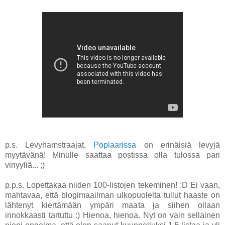
p.s. Levyhamstraajat,
Poplaarissa
on erinäisiä levyjä
myytävänä! Minulle saattaa postissa olla tulossa pari
vinyyliä... ;)
p.p.s. Lopettakaa niiden 100-listojen tekeminen! :D Ei vaan,
mahtavaa, että blogimaailman ulkopuolelta tullut haaste on
lähtenyt kiertämään ympäri maata ja siihen ollaan
innokkaasti tartuttu :) Hienoa, hienoa. Nyt on vain sellainen