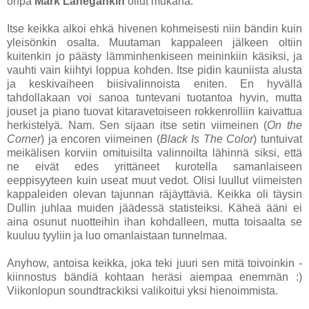
onpa
Mark Lanegankin
ollut mukana.
Itse keikka alkoi ehkä hivenen kohmeisesti niin bändin kuin
yleisönkin osalta. Muutaman kappaleen jälkeen oltiin
kuitenkin jo päästy lämminhenkiseen meininkiin käsiksi, ja
vauhti vain kiihtyi loppua kohden. Itse pidin kauniista alusta
ja keskivaiheen biisivalinnoista eniten. En hyvällä
tahdollakaan voi sanoa tuntevani tuotantoa hyvin, mutta
jouset ja piano tuovat kitaravetoiseen rokkenrolliin kaivattua
herkistelyä. Nam. Sen sijaan itse setin viimeinen (
On the
Corner
) ja encoren viimeinen (
Black Is The Color
) tuntuivat
meikälisen korviin omituisilta valinnoilta lähinnä siksi, että
ne eivät edes yrittäneet kurotella samanlaiseen
eeppisyyteen kuin useat muut vedot. Olisi luullut viimeisten
kappaleiden olevan tajunnan räjäyttäviä. Keikka oli täysin
Dullin juhlaa muiden jäädessä statisteiksi. Käheä ääni ei
aina osunut nuotteihin ihan kohdalleen, mutta toisaalta se
kuuluu tyyliin ja luo omanlaistaan tunnelmaa.
Anyhow, antoisa keikka, joka teki juuri sen mitä toivoinkin -
kiinnostus bändiä kohtaan heräsi aiempaa enemmän :)
Viikonlopun soundtrackiksi valikoitui yksi hienoimmista.