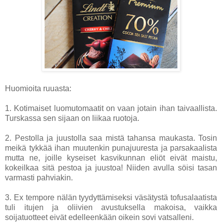
Huomioita ruuasta:
1. Kotimaiset luomutomaatit on vaan jotain ihan taivaallista.
Turskassa sen sijaan on liikaa ruotoja.
2. Pestolla ja juustolla saa mistä tahansa maukasta. Tosin
meikä tykkää ihan muutenkin punajuuresta ja parsakaalista
mutta ne, joille kyseiset kasvikunnan eliöt eivät maistu,
kokeilkaa sitä pestoa ja juustoa! Niiden avulla söisi tasan
varmasti pahviakin.
3. Ex tempore nälän tyydyttämiseksi väsätystä tofusalaatista
tuli itujen ja oliivien avustuksella makoisa, vaikka
soijatuotteet eivät edelleenkään oikein sovi vatsalleni.