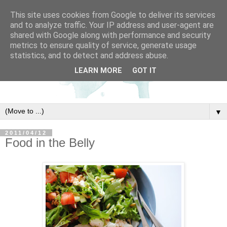
This site uses cookies from Google to deliver its services
and to analyze traffic. Your IP address and user-agent are
shared with Google along with performance and security
metrics to ensure quality of service, generate usage
statistics, and to detect and address abuse.
LEARN MORE
GOT IT
▼
2011/04/12
Food in the Belly