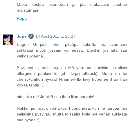
Maku kestää pitempään ja jää mukavasti suuhun
maistumaan.
Reply
June
14 April 2011 at 15:27
Eugen Gurjasti, oho, pitääpä kokeilla mainitsemaasi
suklaatia myös jossain vaiheessa. Etenkin jos sitä saa
valkosuklaana....
Suvi, voi ei, tosi kurjaa :/ Mä varmaan kuolisin jos olisin
allerginen pähkinöille (eh, kirjaimellisesti). Mutta on toi
cherry+chilikin hyvää! Nimimerkillä levy hupenee ihan liian
kovaa tahtia :D
aini, niin on! Ja niitä saa ihan liian harvoin!
Nekku, jemmat on aina tosi huono idea, kun ne harvemmin
sellaisina pysyvät.. Mutta toisaalta kyllä nyt vähän suklaata
saa syödä :)