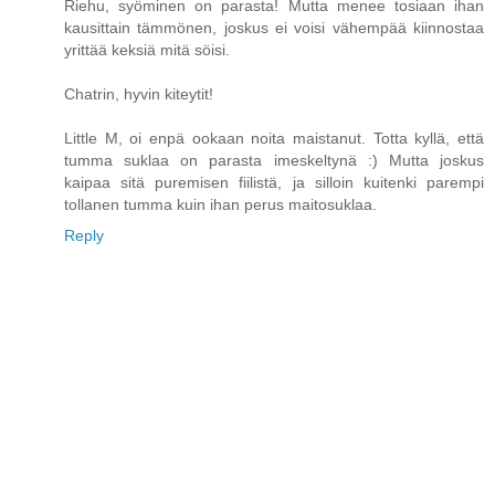
Riehu, syöminen on parasta! Mutta menee tosiaan ihan
kausittain tämmönen, joskus ei voisi vähempää kiinnostaa
yrittää keksiä mitä söisi.
Chatrin, hyvin kiteytit!
Little M, oi enpä ookaan noita maistanut. Totta kyllä, että
tumma suklaa on parasta imeskeltynä :) Mutta joskus
kaipaa sitä puremisen fiilistä, ja silloin kuitenki parempi
tollanen tumma kuin ihan perus maitosuklaa.
Reply