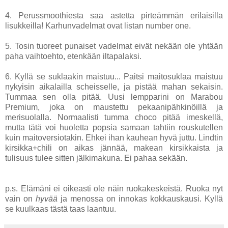
4. Perussmoothiesta saa astetta pirteämmän erilaisilla
lisukkeilla! Karhunvadelmat ovat listan number one.
5. Tosin tuoreet punaiset vadelmat eivät nekään ole yhtään
paha vaihtoehto, etenkään iltapalaksi.
6. Kyllä se suklaakin maistuu... Paitsi maitosuklaa maistuu
nykyisin aikalailla scheisselle, ja pistää mahan sekaisin.
Tummaa sen olla pitää. Uusi lempparini on Marabou
Premium, joka on maustettu pekaanipähkinöillä ja
merisuolalla. Normaalisti tumma choco pitää imeskellä,
mutta tätä voi huoletta popsia samaan tahtiin rouskutellen
kuin maitoversiotakin. Ehkei ihan kauhean hyvä juttu. Lindtin
kirsikka+chili on aikas jännää, makean kirsikkaista ja
tulisuus tulee sitten jälkimakuna. Ei pahaa sekään.
p.s. Elämäni ei oikeasti ole näin ruokakeskeistä. Ruoka nyt
vain on
hyvää
ja menossa on innokas kokkauskausi. Kyllä
se kuulkaas tästä taas laantuu.