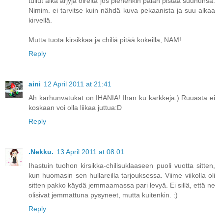
tullut aika ärjyjä oireita jos pienenkin palan pistää suuhunsa.
Nimim. ei tarvitse kuin nähdä kuva pekaanista ja suu alkaa
kirvellä.
Mutta tuota kirsikkaa ja chiliä pitää kokeilla, NAM!
Reply
aini
12 April 2011 at 21:41
Ah karhunvatukat on IHANIA! Ihan ku karkkeja:) Ruuasta ei
koskaan voi olla liikaa juttua:D
Reply
.Nekku.
13 April 2011 at 08:01
Ihastuin tuohon kirsikka-chilisuklaaseen puoli vuotta sitten,
kun huomasin sen hullareilla tarjouksessa. Viime viikolla oli
sitten pakko käydä jemmaamassa pari levyä. Ei sillä, että ne
olisivat jemmattuna pysyneet, mutta kuitenkin. :)
Reply