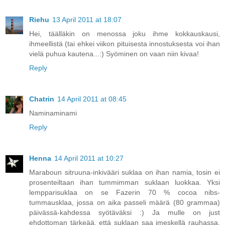
Riehu
13 April 2011 at 18:07
Hei, täälläkin on menossa joku ihme kokkauskausi,
ihmeellistä (tai ehkei viikon pituisesta innostuksesta voi ihan
vielä puhua kautena...:) Syöminen on vaan niin kivaa!
Reply
Chatrin
14 April 2011 at 08:45
Naminaminami
Reply
Henna
14 April 2011 at 10:27
Maraboun sitruuna-inkivääri suklaa on ihan namia, tosin ei
prosenteiltaan ihan tummimman suklaan luokkaa. Yksi
lempparisuklaa on se Fazerin 70 % cocoa nibs-
tummausklaa, jossa on aika passeli määrä (80 grammaa)
päivässä-kahdessa syötäväksi :) Ja mulle on just
ehdottoman tärkeää, että suklaan saa imeskellä rauhassa.