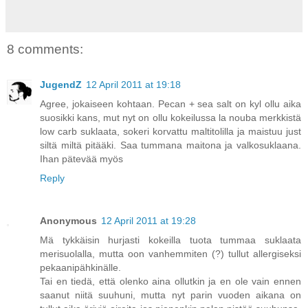
8 comments:
JugendZ
12 April 2011 at 19:18
Agree, jokaiseen kohtaan. Pecan + sea salt on kyl ollu aika
suosikki kans, mut nyt on ollu kokeilussa la nouba merkkistä
low carb suklaata, sokeri korvattu maltitolilla ja maistuu just
siltä miltä pitääki. Saa tummana maitona ja valkosuklaana.
Ihan pätevää myös
Reply
Anonymous
12 April 2011 at 19:28
Mä tykkäisin hurjasti kokeilla tuota tummaa suklaata
merisuolalla, mutta oon vanhemmiten (?) tullut allergiseksi
pekaanipähkinälle.
Tai en tiedä, että olenko aina ollutkin ja en ole vain ennen
saanut niitä suuhuni, mutta nyt parin vuoden aikana on