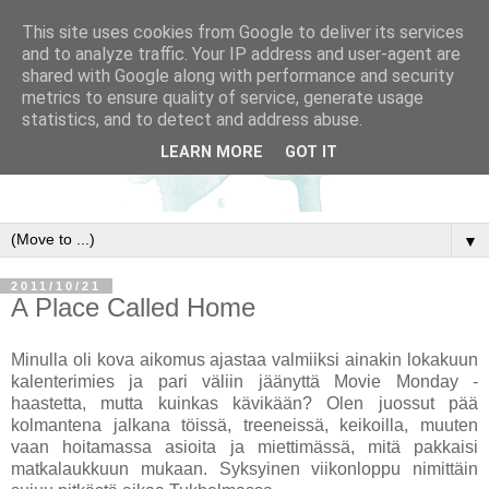
This site uses cookies from Google to deliver its services
and to analyze traffic. Your IP address and user-agent are
shared with Google along with performance and security
metrics to ensure quality of service, generate usage
statistics, and to detect and address abuse.
LEARN MORE
GOT IT
▼
2011/10/21
A Place Called Home
Minulla oli kova aikomus ajastaa valmiiksi ainakin lokakuun
kalenterimies ja pari väliin jäänyttä Movie Monday -
haastetta, mutta kuinkas kävikään? Olen juossut pää
kolmantena jalkana töissä, treeneissä, keikoilla, muuten
vaan hoitamassa asioita ja miettimässä, mitä pakkaisi
matkalaukkuun mukaan. Syksyinen viikonloppu nimittäin