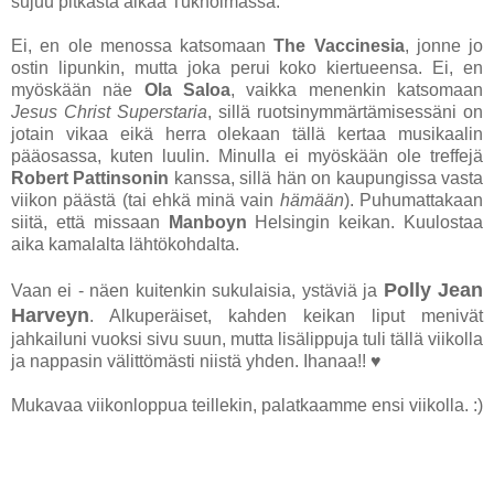
sujuu pitkästä aikaa Tukholmassa.
Ei, en ole menossa katsomaan
The Vaccinesia
, jonne jo
ostin lipunkin, mutta joka perui koko kiertueensa. Ei, en
myöskään näe
Ola Saloa
, vaikka menenkin katsomaan
Jesus Christ Superstaria
, sillä ruotsinymmärtämisessäni on
jotain vikaa eikä herra olekaan tällä kertaa musikaalin
pääosassa, kuten luulin. Minulla ei myöskään ole treffejä
Robert Pattinsonin
kanssa, sillä hän on kaupungissa vasta
viikon päästä (tai ehkä minä vain
hämään
). Puhumattakaan
siitä, että missaan
Manboyn
Helsingin keikan. Kuulostaa
aika kamalalta lähtökohdalta.
Polly Jean
Vaan ei - näen kuitenkin sukulaisia, ystäviä ja
Harveyn
. Alkuperäiset, kahden keikan liput menivät
jahkailuni vuoksi sivu suun, mutta lisälippuja tuli tällä viikolla
ja nappasin välittömästi niistä yhden. Ihanaa!! ♥
Mukavaa viikonloppua teillekin, palatkaamme ensi viikolla. :)