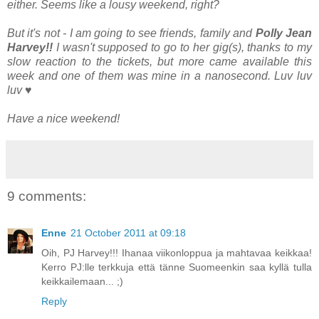
either. Seems like a lousy weekend, right?
But it's not - I am going to see friends, family and
Polly Jean
Harvey!!
I wasn't supposed to go to her gig(s), thanks to my
slow reaction to the tickets, but more came available this
week and one of them was mine in a nanosecond. Luv luv
luv ♥
Have a nice weekend!
9 comments:
Enne
21 October 2011 at 09:18
Oih, PJ Harvey!!! Ihanaa viikonloppua ja mahtavaa keikkaa!
Kerro PJ:lle terkkuja että tänne Suomeenkin saa kyllä tulla
keikkailemaan... ;)
Reply