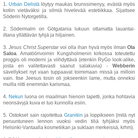
1.
Urban Delistä
löytyy maukas brunssimenyy, evästä myös
kotiin vietäväksi ja silmiä hivelevää estetiikkaa. Sijaitsee
Söderin Nytorgetilla.
2. Södermalm on Götgatania lukuun ottamatta lauantai-
iltana yllättävän tyhjä ja hiljainen.
3.
Jesus Christ Superstar
voi olla ihan hyvä myös ilman
Ola
Saloa
. Amatöörivoimin Kungsholmenin kirkossa toteutettu
proggis oli moderni ja viihdyttävä (etenkin RyGo look-alike,
josta en valitettavasti saanut salakuvia) -
Webberin
sävellykset nyt vaan tuppaavat toimimaan missä ja milloin
vain. Itse Jeesus tosin oli jokseenkin lame, mutta onneksi
muilla riitti enemmän karismaa.
4.
Nekun
luona on maailman hienoin tapetti, jonka hohtavia
neonsävyjä kuva ei tuo kunnolla esiin.
5. Ostokset sain rajoitettua
Granitiin
ja loppikseen (mitä nyt
peruuntuneen lennon vuoksi vedin tiliä tyhjäksi myös
Helsinki-Vantaalla kosmetiikan ja suklaan merkeissä, krhm).