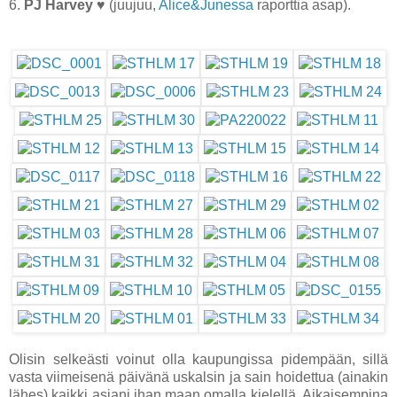
6.
PJ Harvey
♥ (juujuu,
Alice&Junessa
raporttia asap).
Olisin selkeästi voinut olla kaupungissa pidempään, sillä
vasta viimeisenä päivänä uskalsin ja sain hoidettua (ainakin
lähes) kaikki asiani ihan maan omalla kielellä. Aikaisempina