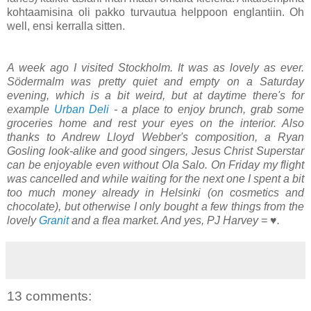
kohtaamisina oli pakko turvautua helppoon englantiin. Oh
well, ensi kerralla sitten.
A week ago I visited Stockholm. It was as lovely as ever.
Södermalm was pretty quiet and empty on a Saturday
evening, which is a bit weird, but at daytime there's for
example
Urban Deli
- a place to enjoy brunch, grab some
groceries home and rest your eyes on the interior. Also
thanks to Andrew Lloyd Webber's composition, a Ryan
Gosling look-alike and good singers, Jesus Christ Superstar
can be enjoyable even without Ola Salo. On Friday my flight
was cancelled and while waiting for the next one I spent a bit
too much money already in Helsinki (on cosmetics and
chocolate), but otherwise I only bought a few things from the
lovely
Granit
and a flea market. And yes, PJ Harvey = ♥.
13 comments: