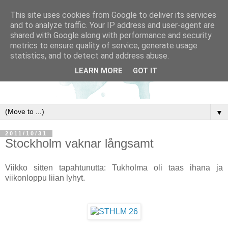
This site uses cookies from Google to deliver its services
and to analyze traffic. Your IP address and user-agent are
shared with Google along with performance and security
metrics to ensure quality of service, generate usage
statistics, and to detect and address abuse.
LEARN MORE
GOT IT
▼
2011/10/31
Stockholm vaknar långsamt
Viikko sitten tapahtunutta: Tukholma oli taas ihana ja
viikonloppu liian lyhyt.