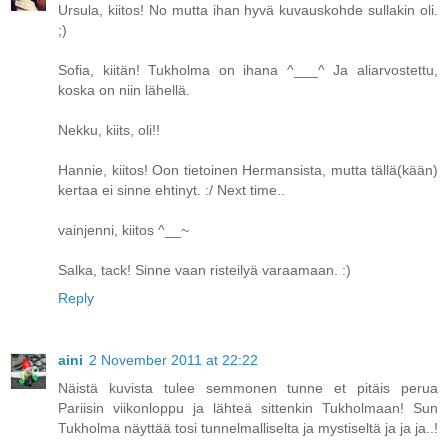
Ursula, kiitos! No mutta ihan hyvä kuvauskohde sullakin oli.
;)
Sofia, kiitän! Tukholma on ihana ^___^ Ja aliarvostettu,
koska on niin lähellä.
Nekku, kiits, oli!!
Hannie, kiitos! Oon tietoinen Hermansista, mutta tällä(kään)
kertaa ei sinne ehtinyt. :/ Next time..
vainjenni, kiitos ^__~
Salka, tack! Sinne vaan risteilyä varaamaan. :)
Reply
aini
2 November 2011 at 22:22
Näistä kuvista tulee semmonen tunne et pitäis perua
Pariisin viikonloppu ja lähteä sittenkin Tukholmaan! Sun
Tukholma näyttää tosi tunnelmalliselta ja mystiseltä ja ja ja..!