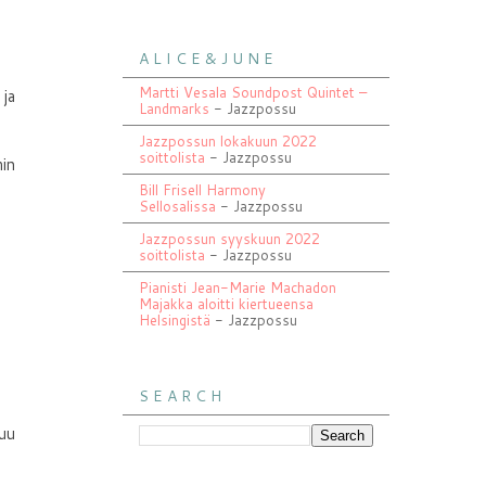
A L I C E & J U N E
Martti Vesala Soundpost Quintet –
 ja
Landmarks
- Jazzpossu
Jazzpossun lokakuun 2022
soittolista
- Jazzpossu
in
Bill Frisell Harmony
Sellosalissa
- Jazzpossu
Jazzpossun syyskuun 2022
soittolista
- Jazzpossu
Pianisti Jean-Marie Machadon
Majakka aloitti kiertueensa
Helsingistä
- Jazzpossu
S E A R C H
uu