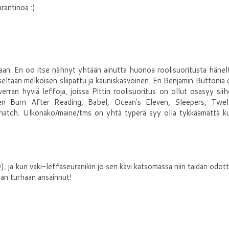
rantinoa :)
aan. En oo itse nähnyt yhtään ainutta huonoa roolisuoritusta hänel
eltaan melkoisen sliipattu ja kauniskasvoinen. En Benjamin Buttonia
erran hyviä leffoja, joissa Pittin roolisuoritus on ollut osasyy sii
keen Burn After Reading, Babel, Ocean's Eleven, Sleepers, Twel
natch. Ulkonäkö/maine/tms on yhtä typerä syy olla tykkäämättä ku
), ja kun vaki-leffaseuranikin jo sen kävi katsomassa niin taidan odot
an turhaan ansainnut!