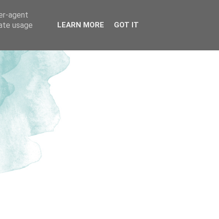
ser-agent
rate usage
LEARN MORE
GOT IT