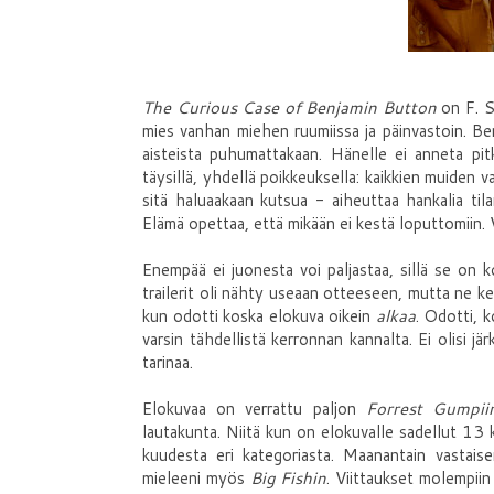
The Curious Case of Benjamin Button
on F. S
mies vanhan miehen ruumiissa ja päinvastoin. Be
aisteista puhumattakaan. Hänelle ei anneta pit
täysillä, yhdellä poikkeuksella: kaikkien muiden v
sitä haluaakaan kutsua - aiheuttaa hankalia til
Elämä opettaa, että mikään ei kestä loputtomiin.
Enempää ei juonesta voi paljastaa, sillä se on koe
trailerit oli nähty useaan otteeseen, mutta ne k
kun odotti koska elokuva oikein
alkaa
. Odotti, k
varsin tähdellistä kerronnan kannalta. Ei olisi 
tarinaa.
Elokuvaa on verrattu paljon
Forrest Gumpii
lautakunta. Niitä kun on elokuvalle sadellut 13 
kuudesta eri kategoriasta. Maanantain vastais
mieleeni myös
Big Fishin
. Viittaukset molempii