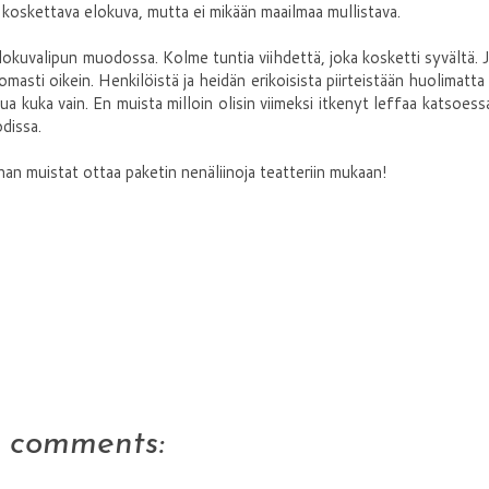
 koskettava elokuva, mutta ei mikään maailmaa mullistava.
okuvalipun muodossa. Kolme tuntia viihdettä, joka kosketti syvältä. 
asti oikein. Henkilöistä ja heidän erikoisista piirteistään huolimatta 
ua kuka vain. En muista milloin olisin viimeksi itkenyt leffaa katsoess
dissa.
nhan muistat ottaa paketin nenäliinoja teatteriin mukaan!
2 comments: