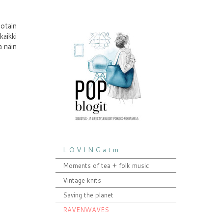
Jotain
kaikki
a näin
L O V I N G a t m
Moments of tea + folk music
Vintage knits
Saving the planet
RAVENWAVES