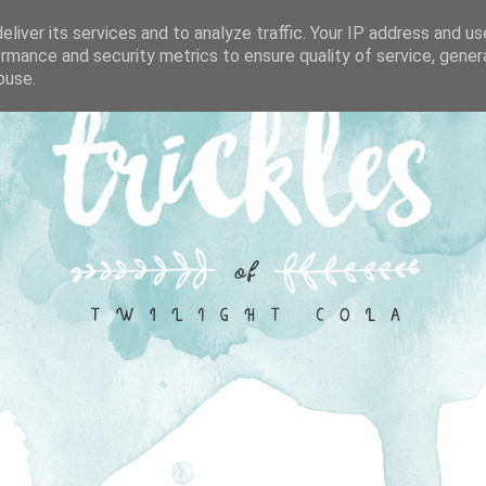
liver its services and to analyze traffic. Your IP address and u
rmance and security metrics to ensure quality of service, gene
buse.