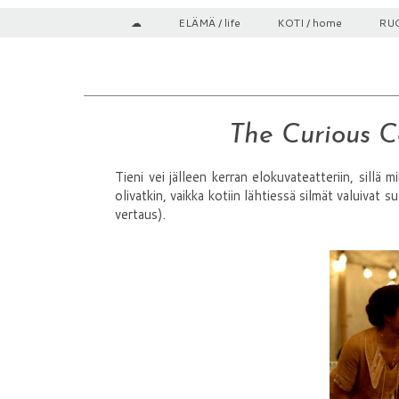
☁
ELÄMÄ / life
KOTI / home
RUO
The Curious C
Tieni vei jälleen kerran elokuvateatteriin, sillä 
olivatkin, vaikka kotiin lähtiessä silmät valuiva
vertaus).