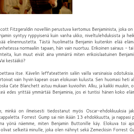
cott Fitzgeraldin novelliin perustuva kertomus Benjaminista, joka on
njamin syntyy ryppyisenä kuin vanha ukko, niveltulehduksista ja hei
kää elinennustetta. Tästä huolimatta Benjamin kuitenkin elää eläm
anhetessa normaaliin tapaan, hän vain nuortuu. Erikoinen sairaus - tai
anteita, kun muut eivät aina ymmärrä miten erikoislaatuinen Benjam
 Vai kestääkö?
ttava itse. Kävelin leffateatterin saliin vailla varsinaisia odotuksia
ertoivat vain hyvin kapean osan elokuvan kulusta. Sen huomasi heti a
oska Cate Blanchett astuu mukaan kuvioihin. Alku, ja kaikki muukin, oli
järkeä edes yrittää ymmärtää Benjaminia, jos ei tuntisi hänen koko el
n
, minkä on ilmeisesti tiedostanut myös Oscar-ehdokkuuksia jak
kappaletta. Forrest Gump sai niin ikään 13 ehdokkuutta, ja nappasi 
ena yönä näemme, miten Benjamin Buttonille käy. Elokuva toi ajoi
n olivat selkeitä minulle, joka olen nähnyt sekä Zemeckisin Forrest 