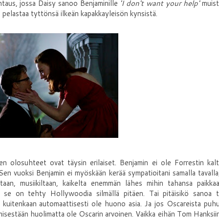
htaus, jossa Daisy sanoo Benjaminille
'I don't want your help'
muist
a pelastaa tyttönsä ilkeän kapakkayleisön kynsistä.
en olosuhteet ovat täysin erilaiset. Benjamin ei ole Forrestin kal
. Sen vuoksi Benjamin ei myöskään kerää sympatioitani samalla tavalla
ltaan, musiikiltaan, kaikelta enemmän lähes mihin tahansa paikkaa
 se on tehty Hollywoodia silmällä pitäen. Tai pitäisikö sanoa to
e kuitenkaan automaattisesti ole huono asia. Ja jos Oscareista puh
ymisestään huolimatta ole Oscarin arvoinen. Vaikka eihän Tom Hanksiin