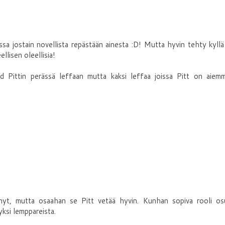
ussa jostain novellista repästään ainesta :D! Mutta hyvin tehty kyllä
llisen oleellisia!
d Pittin perässä leffaan mutta kaksi leffaa joissa Pitt on aiemm
yt, mutta osaahan se Pitt vetää hyvin. Kunhan sopiva rooli os
ksi lemppareista.