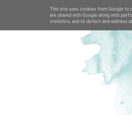
This site uses cookies from Google to de
are shared with Google along with perfo
statistics, and to detect and address a