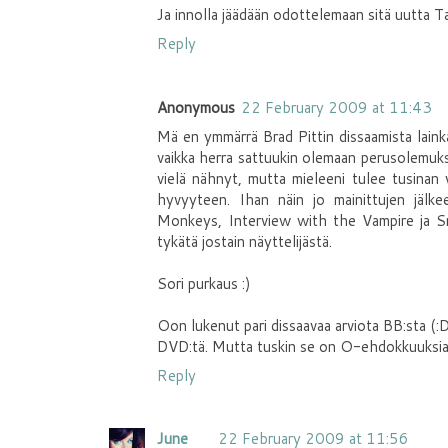
Ja innolla jäädään odottelemaan sitä uutta Ta
Reply
Anonymous
22 February 2009 at 11:43
Mä en ymmärrä Brad Pittin dissaamista laink
vaikka herra sattuukin olemaan perusolemuks
vielä nähnyt, mutta mieleeni tulee tusinan v
hyvyyteen. Ihan näin jo mainittujen jäl
Monkeys, Interview with the Vampire ja S
tykätä jostain näyttelijästä.
Sori purkaus :)
Oon lukenut pari dissaavaa arviota BB:sta (:D
DVD:tä. Mutta tuskin se on O-ehdokkuuksia
Reply
June
22 February 2009 at 11:56