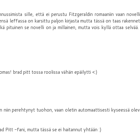
nnussimista sille, että ei perustu Fitzgeraldin romaaniin vaan novelli
eensä leffassa on karsittu paljon kirjasta mutta tässä on taas rakenne
kä pituinen se novelli on ja millainen, mutta vois kyllä ottaa selvää.
tomas! brad pitt tossa roolissa vähän epäilytti <:)
) En niin perehtynyt tuohon, vaan oletin automaattisesti kyseessä ole
d Pitt -fani, mutta tässä se ei haitannut yhtään :)