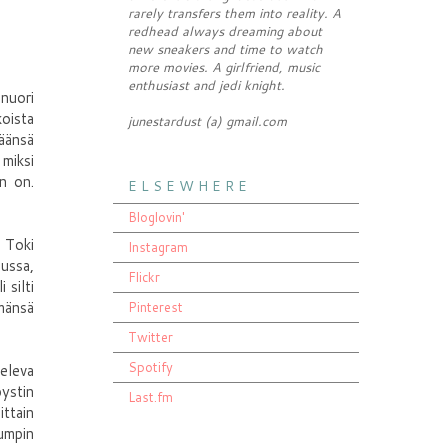
rarely transfers them into reality. A
redhead always dreaming about
new sneakers and time to watch
more movies. A girlfriend, music
enthusiast and jedi knight.
 nuori
koista
junestardust (a) gmail.com
äänsä
 miksi
in on.
E L S E W H E R E
Bloglovin'
. Toki
Instagram
lussa,
Flickr
 silti
ämänsä
Pinterest
Twitter
Spotify
eleva
pystin
Last.fm
ttain
Gumpin