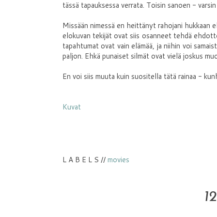
tässä tapauksessa verrata. Toisin sanoen - varsin
Missään nimessä en heittänyt rahojani hukkaan el
elokuvan tekijät ovat siis osanneet tehdä ehdottom
tapahtumat ovat vain elämää, ja niihin voi samaist
paljon. Ehkä punaiset silmät ovat vielä joskus muo
En voi siis muuta kuin suositella tätä rainaa - ku
Kuvat
L A B E L S //
movies
1