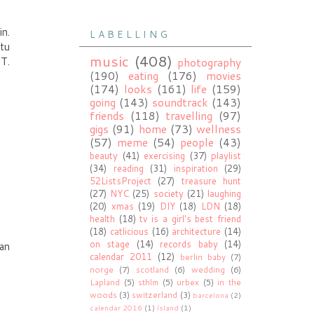
in.
L A B E L L I N G
ttu
music
(408)
 T.
photography
(190)
eating
(176)
movies
(174)
looks
(161)
life
(159)
going
(143)
soundtrack
(143)
friends
(118)
travelling
(97)
gigs
(91)
home
(73)
wellness
(57)
meme
(54)
people
(43)
beauty
(41)
exercising
(37)
playlist
(34)
reading
(31)
inspiration
(29)
52ListsProject
(27)
treasure hunt
(27)
NYC
(25)
society
(21)
laughing
(20)
xmas
(19)
DIY
(18)
LDN
(18)
health
(18)
tv is a girl's best friend
(18)
catlicious
(16)
architecture
(14)
on stage
(14)
records baby
(14)
van
calendar 2011
(12)
berlin baby
(7)
norge
(7)
scotland
(6)
wedding
(6)
Lapland
(5)
sthlm
(5)
urbex
(5)
in the
woods
(3)
switzerland
(3)
barcelona
(2)
calendar 2016
(1)
ísland
(1)