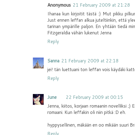
Anonymous
21 February 2009 at 21:28
Ihanaa kun kirjoitit tästä :) Mut pikku pilku
Just ennen leffan alkua juteltiinkin, että yl
tarinan ympärille paljon. En yhtään tiedä min
Fitzgeraldia vähän lukenut Jenna
Reply
Sanna
21 February 2009 at 22:18
jei! tän luettuani ton leffan vois käydäki kat
Reply
June
22 February 2009 at 00:15
Jenna, kiitos, korjaan romaanin novelliksi ;
romaani. Kun leffakin oli niin pitkä :D eh.
hyppysellinen, mäkään en oo mikään suuri Bra
Reply