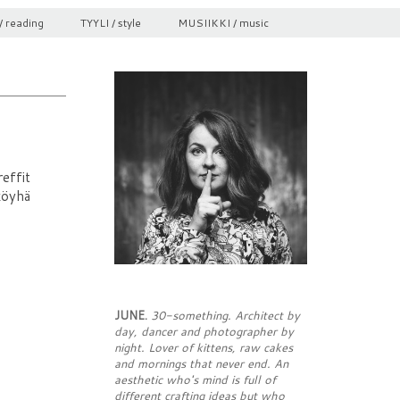
/ reading
TYYLI / style
MUSIIKKI / music
reffit
 köyhä
JUNE.
30-something. Architect by
day, dancer and photographer by
night. Lover of kittens, raw cakes
and mornings that never end. An
aesthetic who's mind is full of
different crafting ideas but who