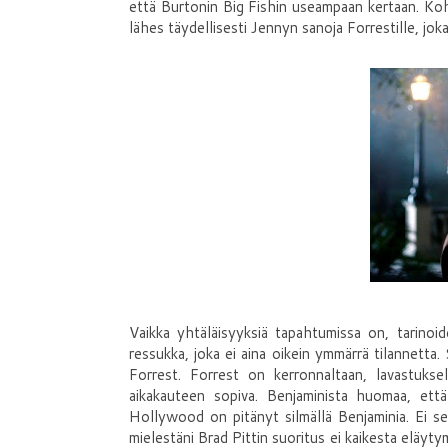
että Burtonin Big Fishin useampaan kertaan. Ko
lähes täydellisesti Jennyn sanoja Forrestille, jok
Vaikka yhtäläisyyksiä tapahtumissa on, tarinoid
ressukka, joka ei aina oikein ymmärrä tilannetta
Forrest. Forrest on kerronnaltaan, lavastukse
aikakauteen sopiva. Benjaminista huomaa, että
Hollywood on pitänyt silmällä Benjaminia. Ei s
mielestäni Brad Pittin suoritus ei kaikesta eläyt