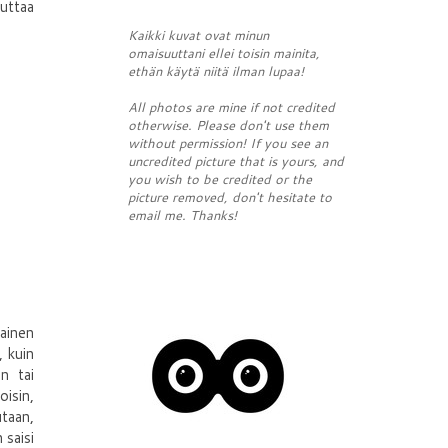
uttaa
Kaikki kuvat ovat minun
omaisuuttani ellei toisin mainita,
ethän käytä niitä ilman lupaa!
All photos are mine if not credited
otherwise. Please don't use them
without permission! If you see an
uncredited picture that is yours, and
you wish to be credited or the
picture removed, don't hesitate to
email me. Thanks!
tainen
, kuin
n tai
isin,
utaan,
 saisi