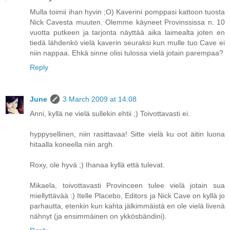
Mulla toimii ihan hyvin ;O) Kaverini pomppasi kattoon tuosta
Nick Cavesta muuten. Olemme käyneet Provinssissa n. 10
vuotta putkeen ja tarjonta näyttää aika laimealta joten en
tiedä lähdenkö vielä kaverin seuraksi kun mulle tuo Cave ei
niin nappaa. Ehkä sinne olisi tulossa vielä jotain parempaa?
Reply
June
3 March 2009 at 14:08
Anni, kyllä ne vielä sullekin ehtii ;) Toivottavasti ei.
hyppysellinen, niin rasittavaa! Sitte vielä ku oot äitin luona
hitaalla koneella niin argh.
Roxy, ole hyvä ;) Ihanaa kyllä että tulevat.
Mikaela, toivottavasti Provinceen tulee vielä jotain sua
miellyttävää :) Itelle Placebo, Editors ja Nick Cave on kyllä jo
parhautta, etenkin kun kahta jälkimmäistä en ole vielä livenä
nähnyt (ja ensimmäinen on ykkösbändini).