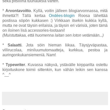
sekä pitsiliina tuunauksia varten.
*
Arvontavoitto
. Kyllä, voitin jälleen blogiarvonnassa, mitä
ihmettä?! Tällä kertaa
Ondées-blogin
Roosa lähettää
postissa söpön kukkasen :) Virkkaan itsekin kukkia kyllä,
mutta ne ovat täysin erilaisia, ja täysin eri värisiä, joten tämä
on iloinen lisä accessories-lootaani!
(Muistuttakaa, että huomenna laitan sen loton vetämään...)
*
Salaatti
. Jota söin hieman liikaa. Täysjyväpastaa,
villirucolaa, miniluumutomaatteja, kurkkua, pestoa ja
auringonkukansiemeniä. Nam!
*
Typewriter
. Kuvassa näkyvä, ystävälle kirpparilta ostettu
kirjoituskone toimii sittenkin, kun vähän leikin sen kanssa
^__^