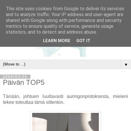
This site uses cookies from Google to deliver its services
and to analyze traffic. Your IP address and user-agent are
shared with Google along with performance and security
metrics to ensure quality of service, generate usage
statistics, and to detect and address abuse.
LEARN MORE
GOT IT
▼
2009/03/26
Päivän TOP5
Tänään, johtuen luultavasti auringonpistoksesta, mieleni
tekee toteuttaa tämä sittenkin.