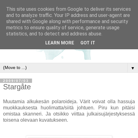
This site uses cookies from Google to deliver its services
and to analyze traffic. Your IP address and user-agent are
shared with Google along with performance and security
metrics to ensure quality of service, generate usage
statistics, and to detect and address abuse.
LEARN MORE
GOT IT
▼
2009/07/03
Stargåte
Muutamia alkukesän polaroideja. Värit voivat olla hassuja
muokkauksesta huolimatta/siitä johtuen. Piru kun pitäisi
omistaa skanneri. Ja otsikko viittaa julkaisujärjestyksessä
toisena olevaan kuvatukseen.