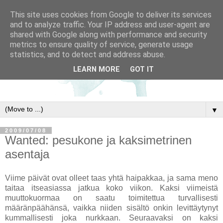
This site uses cookies from Google to deliver its services
and to analyze traffic. Your IP address and user-agent are
shared with Google along with performance and security
metrics to ensure quality of service, generate usage
statistics, and to detect and address abuse.
LEARN MORE
GOT IT
▼
2009/07/08
Wanted: pesukone ja kaksimetrinen
asentaja
Viime päivät ovat olleet taas yhtä haipakkaa, ja sama meno
taitaa itseasiassa jatkua koko viikon. Kaksi viimeistä
muuttokuormaa on saatu toimitettua turvallisesti
määränpäähänsä, vaikka niiden sisältö onkin levittäytynyt
kummallisesti joka nurkkaan. Seuraavaksi on kaksi