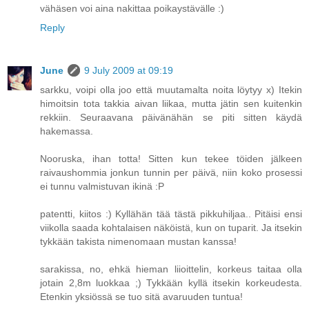
vähäsen voi aina nakittaa poikaystävälle :)
Reply
June
9 July 2009 at 09:19
sarkku, voipi olla joo että muutamalta noita löytyy x) Itekin
himoitsin tota takkia aivan liikaa, mutta jätin sen kuitenkin
rekkiin. Seuraavana päivänähän se piti sitten käydä
hakemassa.
Nooruska, ihan totta! Sitten kun tekee töiden jälkeen
raivaushommia jonkun tunnin per päivä, niin koko prosessi
ei tunnu valmistuvan ikinä :P
patentti, kiitos :) Kyllähän tää tästä pikkuhiljaa.. Pitäisi ensi
viikolla saada kohtalaisen näköistä, kun on tuparit. Ja itsekin
tykkään takista nimenomaan mustan kanssa!
sarakissa, no, ehkä hieman liioittelin, korkeus taitaa olla
jotain 2,8m luokkaa ;) Tykkään kyllä itsekin korkeudesta.
Etenkin yksiössä se tuo sitä avaruuden tuntua!