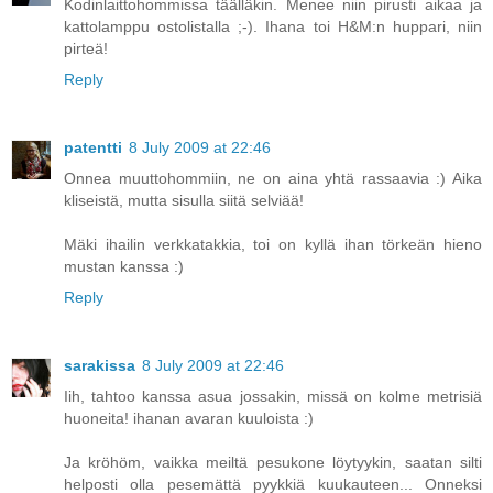
Kodinlaittohommissa täälläkin. Menee niin pirusti aikaa ja
kattolamppu ostolistalla ;-). Ihana toi H&M:n huppari, niin
pirteä!
Reply
patentti
8 July 2009 at 22:46
Onnea muuttohommiin, ne on aina yhtä rassaavia :) Aika
kliseistä, mutta sisulla siitä selviää!
Mäki ihailin verkkatakkia, toi on kyllä ihan törkeän hieno
mustan kanssa :)
Reply
sarakissa
8 July 2009 at 22:46
Iih, tahtoo kanssa asua jossakin, missä on kolme metrisiä
huoneita! ihanan avaran kuuloista :)
Ja kröhöm, vaikka meiltä pesukone löytyykin, saatan silti
helposti olla pesemättä pyykkiä kuukauteen... Onneksi