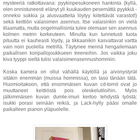
mysteeriä ratkottavana: pyykinpesukoneen hankinta (kyllä,
olen onnistuneesti elänyt yli kuukauden pesemättä pyykkiä -
onneksi sukkia ja alusvaatteita löytyy kiitettävät varastot!)
sekä keittiön valaisimen asennus. Itse valaisinkin on vielä
tilaamatta, mutta ongelmallisinta tulee olemaan sen asennus
kolmen metrin korkeuteen. Minulta kun tunnetusti tuota
pituutta ei kauheasti löydy, ja tikkaanikin kasvattavat vartta
vain noin puolella metrillä. Täytynee mennä hengailemaan
paikallisen koripallojoukkueen treeneihin. Jos vaikka joku
kiva tyyppi sieltä tulisi valaisimenasennushommiin.
Koska kamera on ollut vähällä käytöllä ja aivonystyrät
sitäkin enemmän (muissa hommissa), on taso tänään tätä.
Huomioitakoon, että ensimmäisen kuvan cd-tornit ovat jo
muuttaneet keittiöstä pois oleskelutiloihin. Myös
jälkimmäisen kuvan dumle-imuri kertoo tehdystä työstä:
isukki porasi seinään reikiä, ja Lack-hylly pääsi omalle
paikalleen pianon yläpuolelle.