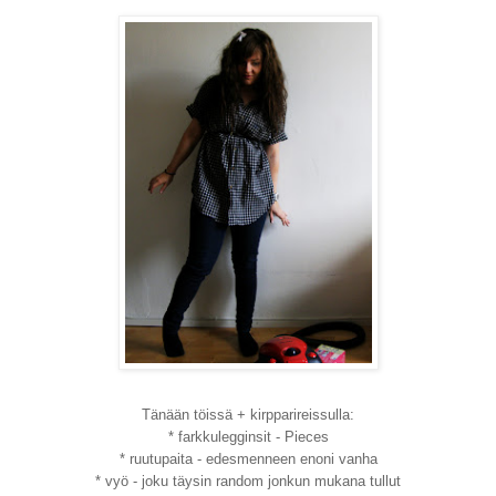
Tänään töissä + kirpparireissulla:
* farkkulegginsit - Pieces
* ruutupaita - edesmenneen enoni vanha
* vyö - joku täysin random jonkun mukana tullut