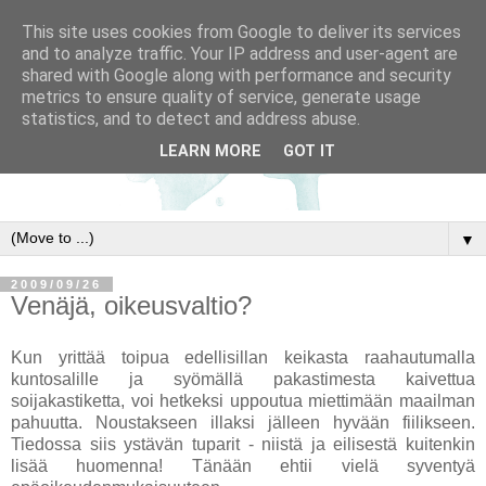
This site uses cookies from Google to deliver its services
and to analyze traffic. Your IP address and user-agent are
shared with Google along with performance and security
metrics to ensure quality of service, generate usage
statistics, and to detect and address abuse.
LEARN MORE
GOT IT
▼
2009/09/26
Venäjä, oikeusvaltio?
Kun yrittää toipua edellisillan keikasta raahautumalla
kuntosalille ja syömällä pakastimesta kaivettua
soijakastiketta, voi hetkeksi uppoutua miettimään maailman
pahuutta. Noustakseen illaksi jälleen hyvään fiilikseen.
Tiedossa siis ystävän tuparit - niistä ja eilisestä kuitenkin
lisää huomenna! Tänään ehtii vielä syventyä