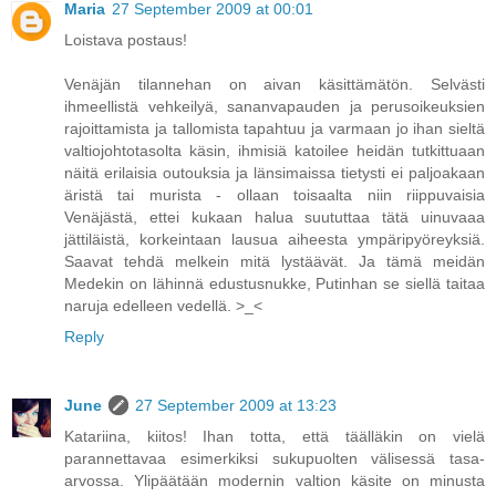
Maria
27 September 2009 at 00:01
Loistava postaus!
Venäjän tilannehan on aivan käsittämätön. Selvästi
ihmeellistä vehkeilyä, sananvapauden ja perusoikeuksien
rajoittamista ja tallomista tapahtuu ja varmaan jo ihan sieltä
valtiojohtotasolta käsin, ihmisiä katoilee heidän tutkittuaan
näitä erilaisia outouksia ja länsimaissa tietysti ei paljoakaan
äristä tai murista - ollaan toisaalta niin riippuvaisia
Venäjästä, ettei kukaan halua suututtaa tätä uinuvaaa
jättiläistä, korkeintaan lausua aiheesta ympäripyöreyksiä.
Saavat tehdä melkein mitä lystäävät. Ja tämä meidän
Medekin on lähinnä edustusnukke, Putinhan se siellä taitaa
naruja edelleen vedellä. >_<
Reply
June
27 September 2009 at 13:23
Katariina, kiitos! Ihan totta, että täälläkin on vielä
parannettavaa esimerkiksi sukupuolten välisessä tasa-
arvossa. Ylipäätään modernin valtion käsite on minusta