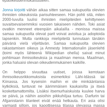
epäoikeudenmukaisuuteen.
Jonna kirjoitti
vähän aikaa sitten samaa sukupuolta olevien
ihmisten oikeuksista parisuhteeseen. Hän pohti sitä, miten
2000-luvulla luulisi ihmisten mielipiteiden kehittyneen
suvaitsevaisemmiksi vuosien takaiseen nähden. Toki asiat
ovatkin menneet eteenpäin aikalailla - monissa maissa
samaa sukupuolta olevat parit voivat avioitua ja adoptoida
lapsenkin. Mutta rankkoja mielipiteitä tunnutaan tänäkin
päivänä vielä viljeltävän. Samaa sukupuolta olevien
rakastamisen oikeus ja Amnesty Internationalin jäsenlehti
(toimi myös lähteenä Wikipedian ohella) saivat minut
pohtimaan ihmisoikeuksia ja maailman menoa. Maailman,
jonka haluaisi olevan oikeudenmukainen kaikille.
On helppo sivuuttaa uutiset, joissa kerrotaan
ihmisoikeusrikkomuksista esimerkiksi Lähi-Idässä tai
Kiinassa. Jos kyseisiin maihin ei ole minkäänlaisia
kytköksiä, tuntuvat ne äärimmäisen kaukaisilta ja itseä
koskettamattomilta. Lisäksi itsemurhaiskuista kuulee harva
se päivä, ja näihin asioihin pikkuhiljaa turtuu. Darfurin tai
Afganistanin tilanteet eivät enää hetkauta. Eri asia olisi
varmasti silloin, jos kaoottisessa tilassa olevassa massa