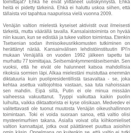
toimittajat? Ehkä he eivät ylittäneet uutiskynnystä. Ehkä
heitä ei pidetty tärkeinä. Ehkä ei haluttu uskoa siihen, että
tällaista voi tapahtua naapurissa vielä vuonna 2009.
Venäjän valtion mielestä kyseiset aktivistit ovat ilmeisesti
tärkeitä, mutta väärällä tavalla. Kansalaistoiminta on hyvää
niin kauan, kun se edistää ja tukee valtion toimintaa. Etenkin
Tsetsenian sodan ihmisoikeusrikkomusten tutkiminen on
herättänyt närää. Kansainvälisen lehdistöinstituutin IPI'n
mukaan Venäjällä on vuoden 1992 jälkeen tapettu tai
murhattu 77 toimittajaa.
Seitsemänkymmentäseitsemän
. Sen
vuoksi, että he eivät ole halunneet katsoa mahdollisia
rikoksia sormien läpi. Alkaa mielestäni muistuttaa enemmän
diktatuuria kuin puolipresidentillistä tasavaltaa - se, joka
kehtaa asettua valtiojohtoa vastaan, saa tuta nahoissaan
sen mahdin. Eipä sillä, Putin ei ole minua missään
vaiheessa vakuuttanut. Tyyppi vaikuttaa kaikin puolin
luihulta, vaikka diktaattorista ei kyse olisikaan. Medvedev ei
valitettavasti ole tuonut muutosta Venäjän oikeushallinnon
toimintaan. Toki ei voida suoraan sanoa, että valtio olisi
mysteerimurhien takana. Asialla voivat olla kiihkomieliset
valtion kannattajat, jotka ovat päättäneet puuttua asioihin
omin käsin. Ongelmana on kuitenkin se, että valtio ei tutki