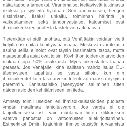
näitä tappoja tarpeeksi. Viranomaiset kieltäytyvät tutkimasta
rikoksia ja syytteitä hylätään. Sen äärimmäisen, hengen
riistämisen, lisäksi uhkailu, toiminnan häirintä ja
vaikeuttaminen sekä tahdonvastaiset katoamiset ovat
ihmisoikeuksien puolesta taistelevien arkipäivää.
Tietenkään ei pidä unohtaa, että Venäjääkin voidaan vielä
tietyiltä osin pitää kehittyvänä maana. Moskovan varakkailla
asuinalueilla elinolot ovat täysin länsimaista tasoa, mutta
maaseudulla asiat ovat toisin. Köyhiä on joidenkin arvioiden
mukaan jopa 50% asukkaista. Myös oikeuslaitos laahaa
perässä. Jos Venäjälle ikinä sallitaan mahdollisuus EU-
jäsenyyteen, tapahtuu se vasta silloin, kun niin
ihmisoikeudet kuin tasa-arvokin toteutuvat maassa nykyistä
paremmin. Kannustaisiko jäsenyyden salliminen sitten
näiden asioiden kehittämiseen, en tiedä.
Amnesty toimii useiden eri ihmisoikeusasioiden puolesta
ympäri maailmaa lahjoitusvaroin. Jos varoja ei ole
lahjoittamiseksi asti, vain muutaman hiiren klikkauksen
vaativa panostus on vetoomusten allekirjoittaminen.
Esimerkiksi Dmitri Krajuhinin ihmisoikeustyön turvaamista