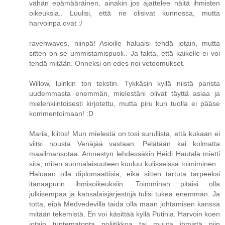
vähän epämääräinen, ainakin jos ajattelee näitä ihmisten
oikeuksia.. Luulisi, että ne olisivat kunnossa, mutta
harvoinpa ovat :/
ravenwaves, niinpä! Asioille haluaisi tehdä jotain, mutta
sitten on se ummistamispuoli.. Ja fakta, että kaikelle ei voi
tehdä mitään. Onneksi on edes noi vetoomukset.
Willow, luinkin ton tekstin. Tykkäsin kyllä niistä parista
uudemmasta enemmän, mielestäni olivat täyttä asiaa ja
mielenkiintoisesti kirjotettu, mutta piru kun tuolla ei pääse
kommentoimaan! :D
Maria, kiitos! Mun mielestä on tosi surullista, että kukaan ei
viitsi nousta Venäjää vastaan. Pelätään kai kolmatta
maailmansotaa. Amnestyn lehdessäkin Heidi Hautala mietti
sitä, miten suomalaisuuteen kuuluu kulisseissa toimiminen..
Haluaan olla diplomaattisia, eikä sitten tartuta tarpeeksi
itänaapurin ihmisoikeuksiin. Toimminan pitäisi olla
julkisempaa ja kansalaisjärjestöjä tulisi tukea enemmän. Ja
totta, eipä Medvedevillä taida olla maan johtamisen kanssa
mitään tekemistä. En voi käsittää kyllä Putinia. Harvoin koen
jotain tuntematonta poliitikkoa tai muuta ihmistä niin