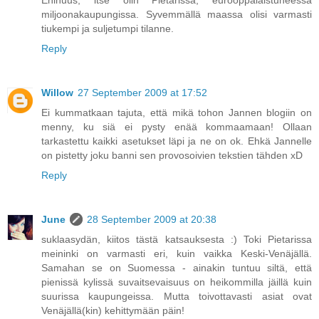
Enihuus, itse olin Pietarissa, eurooppalaistuneessa
miljoonakaupungissa. Syvemmällä maassa olisi varmasti
tiukempi ja suljetumpi tilanne.
Reply
Willow
27 September 2009 at 17:52
Ei kummatkaan tajuta, että mikä tohon Jannen blogiin on
menny, ku siä ei pysty enää kommaamaan! Ollaan
tarkastettu kaikki asetukset läpi ja ne on ok. Ehkä Jannelle
on pistetty joku banni sen provosoivien tekstien tähden xD
Reply
June
28 September 2009 at 20:38
suklaasydän, kiitos tästä katsauksesta :) Toki Pietarissa
meininki on varmasti eri, kuin vaikka Keski-Venäjällä.
Samahan se on Suomessa - ainakin tuntuu siltä, että
pienissä kylissä suvaitsevaisuus on heikommilla jäillä kuin
suurissa kaupungeissa. Mutta toivottavasti asiat ovat
Venäjällä(kin) kehittymään päin!