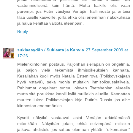
vastenmielisenä kuin häntä. Mutta kaikille olis vaan
parempi, jos Putin väistyisi Venäjän hallinnosta ja antaisi
tilaa uusille kasvoille, joilla ehkä olisi enemmän näkökulmaa
ja halua kehittää valtiota eteenpäin.
Reply
suklaasydän / Suklaata ja Kahvia
27 September 2009 at
17:26
Mielenkiintoinen postaus. Paljonhan sielläpäin on ongelmia,
ja paljon vielä tekemistä ihmisoikeuksien kannalta.
Kesällähän kuoli myös Natalia Estemirova (Politkovskajaan
hyvä ystävä), sekä monia muitakin ihmisoikeusaktiiveja.
Pahimmat ongelmat tuntuu olevan Tsetshenian alueella
mutta sitä porukkaa katoili kyllä muillakin alueilla. Kannattaa
muuten lukea Politkovskajan kirja Putin's Russia jos aihe
kiinnostaa enemmänkin.
Kyselit näkyikö vastaavat asiat Venäjän arkielämässä
mitenkään. Näkyihän jotain, ehkä selvimpänä miliisien
jatkuva ahdistelu jos sattuu olemaan yhtään "ulkomaisen"