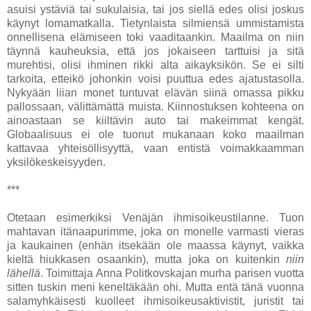
asuisi ystäviä tai sukulaisia, tai jos siellä edes olisi joskus
käynyt lomamatkalla. Tietynlaista silmiensä ummistamista
onnellisena elämiseen toki vaaditaankin. Maailma on niin
täynnä kauheuksia, että jos jokaiseen tarttuisi ja sitä
murehtisi, olisi ihminen rikki alta aikayksikön. Se ei silti
tarkoita, etteikö johonkin voisi puuttua edes ajatustasolla.
Nykyään liian monet tuntuvat elävän siinä omassa pikku
pallossaan, välittämättä muista. Kiinnostuksen kohteena on
ainoastaan se kiiltävin auto tai makeimmat kengät.
Globaalisuus ei ole tuonut mukanaan koko maailman
kattavaa yhteisöllisyyttä, vaan entistä voimakkaamman
yksilökeskeisyyden.
***
Otetaan esimerkiksi Venäjän ihmisoikeustilanne. Tuon
mahtavan itänaapurimme, joka on monelle varmasti vieras
ja kaukainen (enhän itsekään ole maassa käynyt, vaikka
kieltä hiukkasen osaankin), mutta joka on kuitenkin
niin
lähellä
. Toimittaja Anna Politkovskajan murha parisen vuotta
sitten tuskin meni keneltäkään ohi. Mutta entä tänä vuonna
salamyhkäisesti kuolleet ihmisoikeusaktivistit, juristit tai