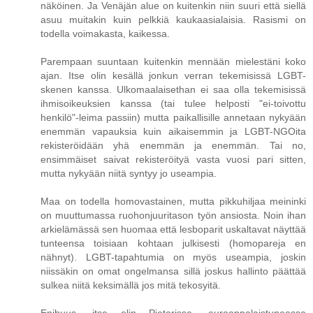
näköinen. Ja Venäjän alue on kuitenkin niin suuri että siellä
asuu muitakin kuin pelkkiä kaukaasialaisia. Rasismi on
todella voimakasta, kaikessa.
Parempaan suuntaan kuitenkin mennään mielestäni koko
ajan. Itse olin kesällä jonkun verran tekemisissä LGBT-
skenen kanssa. Ulkomaalaisethan ei saa olla tekemisissä
ihmisoikeuksien kanssa (tai tulee helposti "ei-toivottu
henkilö"-leima passiin) mutta paikallisille annetaan nykyään
enemmän vapauksia kuin aikaisemmin ja LGBT-NGOita
rekisteröidään yhä enemmän ja enemmän. Tai no,
ensimmäiset saivat rekisteröityä vasta vuosi pari sitten,
mutta nykyään niitä syntyy jo useampia.
Maa on todella homovastainen, mutta pikkuhiljaa meininki
on muuttumassa ruohonjuuritason työn ansiosta. Noin ihan
arkielämässä sen huomaa että lesboparit uskaltavat näyttää
tunteensa toisiaan kohtaan julkisesti (homopareja en
nähnyt). LGBT-tapahtumia on myös useampia, joskin
niissäkin on omat ongelmansa sillä joskus hallinto päättää
sulkea niitä keksimällä jos mitä tekosyitä.