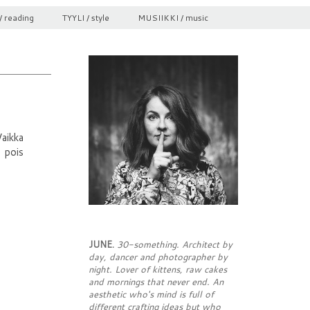
/ reading
TYYLI / style
MUSIIKKI / music
aikka
n pois
JUNE.
30-something. Architect by
day, dancer and photographer by
night. Lover of kittens, raw cakes
and mornings that never end. An
aesthetic who's mind is full of
different crafting ideas but who