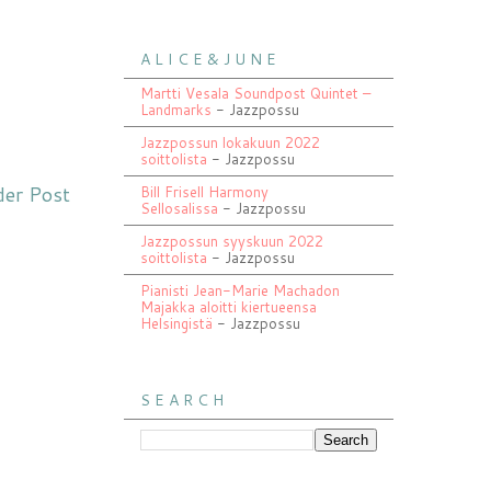
A L I C E & J U N E
Martti Vesala Soundpost Quintet –
Landmarks
- Jazzpossu
Jazzpossun lokakuun 2022
soittolista
- Jazzpossu
der Post
Bill Frisell Harmony
Sellosalissa
- Jazzpossu
Jazzpossun syyskuun 2022
soittolista
- Jazzpossu
Pianisti Jean-Marie Machadon
Majakka aloitti kiertueensa
Helsingistä
- Jazzpossu
S E A R C H