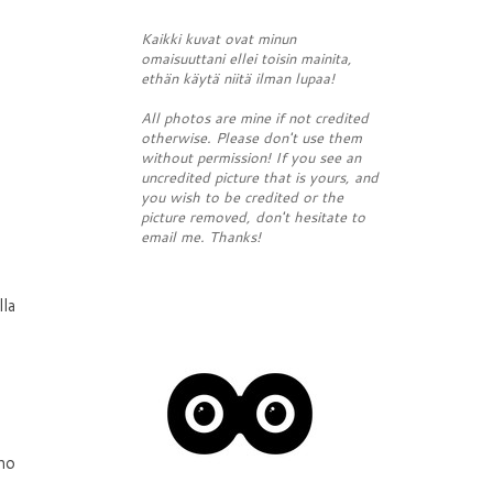
Kaikki kuvat ovat minun
omaisuuttani ellei toisin mainita,
ethän käytä niitä ilman lupaa!
All photos are mine if not credited
otherwise. Please don't use them
without permission! If you see an
uncredited picture that is yours, and
you wish to be credited or the
picture removed, don't hesitate to
email me. Thanks!
lla
nno