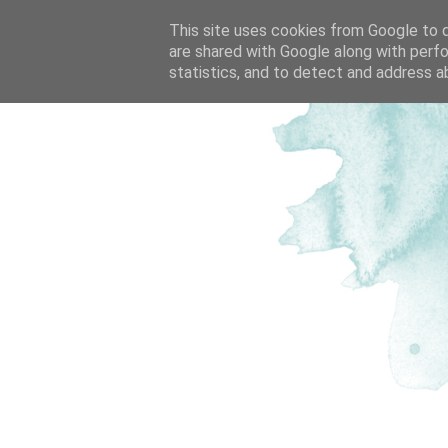
This site uses cookies from Google to de
are shared with Google along with perfo
statistics, and to detect and address a