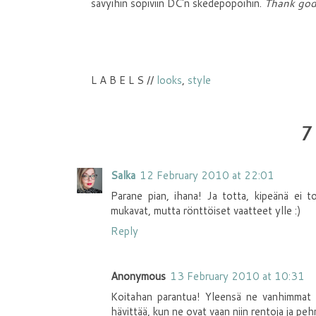
sävyihin sopiviin DC'n skedepopoihin.
Thank god 
L A B E L S //
looks
,
style
7
Salka
12 February 2010 at 22:01
Parane pian, ihana! Ja totta, kipeänä ei tod
mukavat, mutta rönttöiset vaatteet ylle :)
Reply
Anonymous
13 February 2010 at 10:31
Koitahan parantua! Yleensä ne vanhimmat va
hävittää, kun ne ovat vaan niin rentoja ja pehmo