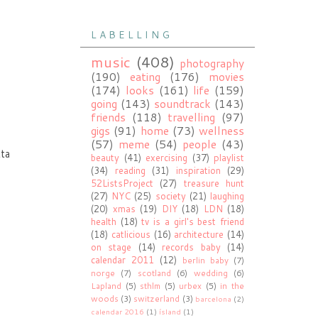
L A B E L L I N G
music
(408)
photography
(190)
eating
(176)
movies
(174)
looks
(161)
life
(159)
going
(143)
soundtrack
(143)
friends
(118)
travelling
(97)
gigs
(91)
home
(73)
wellness
(57)
meme
(54)
people
(43)
tta
beauty
(41)
exercising
(37)
playlist
(34)
reading
(31)
inspiration
(29)
52ListsProject
(27)
treasure hunt
(27)
NYC
(25)
society
(21)
laughing
(20)
xmas
(19)
DIY
(18)
LDN
(18)
health
(18)
tv is a girl's best friend
(18)
catlicious
(16)
architecture
(14)
on stage
(14)
records baby
(14)
calendar 2011
(12)
berlin baby
(7)
norge
(7)
scotland
(6)
wedding
(6)
Lapland
(5)
sthlm
(5)
urbex
(5)
in the
woods
(3)
switzerland
(3)
barcelona
(2)
calendar 2016
(1)
ísland
(1)