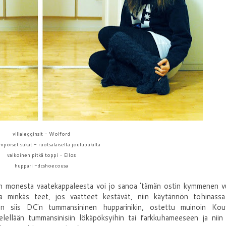
villalegginsit - Wolford
mpöiset sukat - ruotsalaiselta joulupukilta
valkoinen pitkä toppi - Ellos
huppari -dcshoecousa
in monesta vaatekappaleesta voi jo sanoa 'tämän ostin kymmenen v
tta minkäs teet, jos vaatteet kestävät, niin käytännön tohinassa
on siis DC'n tummansininen hupparinikin, ostettu muinoin Kou
 mielellään tummansinisiin lökäpöksyihin tai farkkuhameeseen ja niin