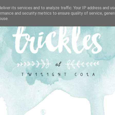
liver its services and to analyze traffic. Your IP address and u
rmance and security metrics to ensure quality of service, gene
buse.