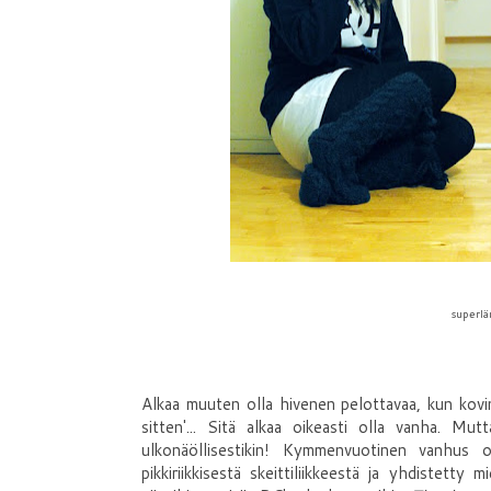
superlä
Alkaa muuten olla hivenen pelottavaa, kun kov
sitten'... Sitä alkaa oikeasti olla vanha. Mu
ulkonäöllisestikin! Kymmenvuotinen vanhus 
pikkiriikkisestä skeittiliikkeestä ja yhdistetty