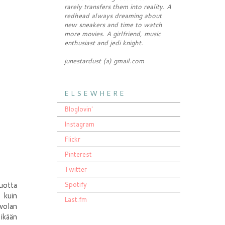
rarely transfers them into reality. A
redhead always dreaming about
new sneakers and time to watch
more movies. A girlfriend, music
enthusiast and jedi knight.
junestardust (a) gmail.com
E L S E W H E R E
Bloglovin'
Instagram
Flickr
Pinterest
Twitter
Spotify
uotta
 kuin
Last.fm
volan
 ikään