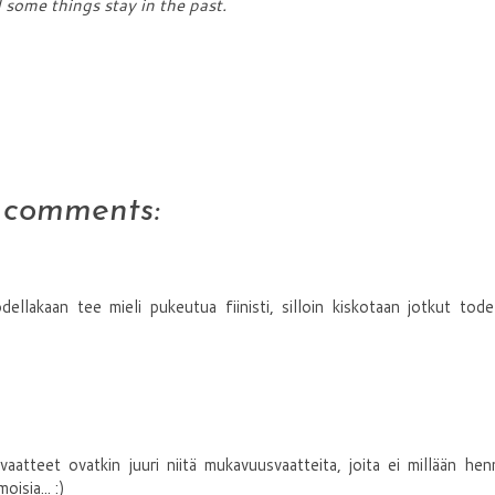
some things stay in the past.
 comments:
ellakaan tee mieli pukeutua fiinisti, silloin kiskotaan jotkut tode
atteet ovatkin juuri niitä mukavuusvaatteita, joita ei millään he
isia... :)