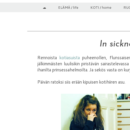
☁
ELÄMÄ / life
KOTI / home
RUO
In sick
Rennoista
kotiasuista
puheenollen, flunssaise
jälkimmäisten luulisikin piristävän sairastelevas
ihanilta prinsessahelmoilta. Ja sekös vasta on kur
Päivän ratoksi siis erään kipuisen kotihiiren asu.