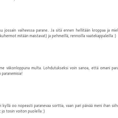
u jossain vaiheessa parane.. Ja sitä ennen hellitään kroppaa ja mie
akuhermot mitään maistavat) ja pehmeillä, rennoilla vaatekappaleilla :)
ime viikonloppuna multa. Lohdutukseksi voin sanoa, että omani par
n paranemisia!
 ei kyllä oo nopeasti paranevaa sorttia, vaan pari päivää meni ihan sii
 jo tosin voiton puolella :)