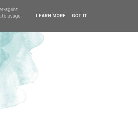
ser-agent
rate usage
LEARN MORE
GOT IT