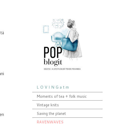
ltä
ani
L O V I N G a t m
Moments of tea + folk music
Vintage knits
Saving the planet
hen
RAVENWAVES