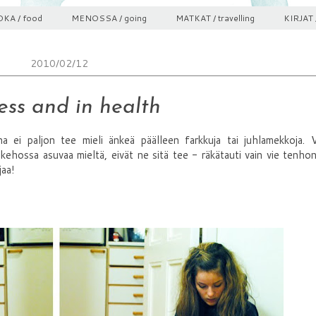
KA / food
MENOSSA / going
MATKAT / travelling
KIRJAT 
2010/02/12
ness and in health
na ei paljon tee mieli änkeä päälleen farkkuja tai juhlamekkoja. V
sa kehossa asuvaa mieltä, eivät ne sitä tee - räkätauti vain vie tenho
jaa!