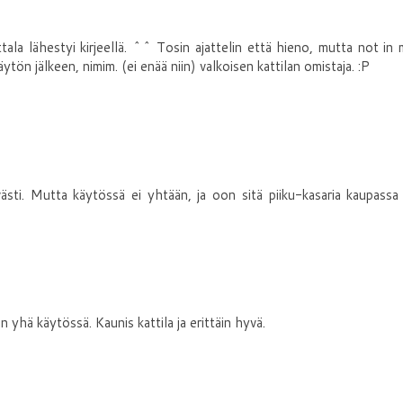
ala lähestyi kirjeellä. ^^ Tosin ajattelin että hieno, mutta not in
ytön jälkeen, nimim. (ei enää niin) valkoisen kattilan omistaja. :P
ävästi. Mutta käytössä ei yhtään, ja oon sitä piiku-kasaria kaupassa
n yhä käytössä. Kaunis kattila ja erittäin hyvä.