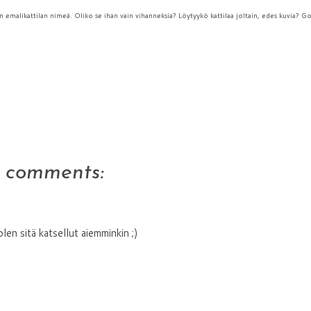
emalikattilan nimeä. Oliko se ihan vain vihanneksia? Löytyykö kattilaa joltain, edes kuvia? G
3 comments:
olen sitä katsellut aiemminkin ;)