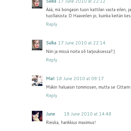
Salka
17 June 2010 at 22:12
Äää, mä bongasin tuon kattilan vasta eilen, j
tuollaisista :D Haaveilen jo, kuinka keitän ke
Reply
Salka
17 June 2010 at 22:14
Niin ja missä noita oli tarjouksessa?:)
Reply
Mari
18 June 2010 at 09:17
Mäkin haluaisin tommosen, mutta se Cittarin 
Reply
June
18 June 2010 at 14:48
Reiska, hankkius maximus!