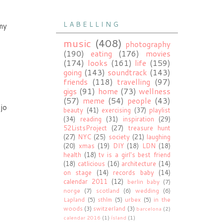
L A B E L L I N G
 my
music
(408)
photography
(190)
eating
(176)
movies
(174)
looks
(161)
life
(159)
going
(143)
soundtrack
(143)
friends
(118)
travelling
(97)
gigs
(91)
home
(73)
wellness
(57)
meme
(54)
people
(43)
 jo
beauty
(41)
exercising
(37)
playlist
(34)
reading
(31)
inspiration
(29)
52ListsProject
(27)
treasure hunt
(27)
NYC
(25)
society
(21)
laughing
(20)
xmas
(19)
DIY
(18)
LDN
(18)
health
(18)
tv is a girl's best friend
(18)
catlicious
(16)
architecture
(14)
on stage
(14)
records baby
(14)
calendar 2011
(12)
berlin baby
(7)
norge
(7)
scotland
(6)
wedding
(6)
Lapland
(5)
sthlm
(5)
urbex
(5)
in the
woods
(3)
switzerland
(3)
barcelona
(2)
calendar 2016
(1)
ísland
(1)