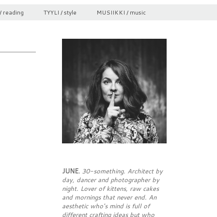
/ reading
TYYLI / style
MUSIIKKI / music
JUNE.
30-something. Architect by
day, dancer and photographer by
night. Lover of kittens, raw cakes
and mornings that never end. An
aesthetic who's mind is full of
different crafting ideas but who