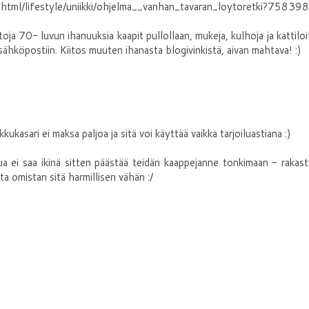
html/lifestyle/uniikki/ohjelma__vanhan_tavaran_loytoretki?758398
oja 70- luvun ihanuuksia kaapit pullollaan, mukeja, kulhoja ja kattiloi
sähköpostiin. Kiitos muuten ihanasta blogivinkistä, aivan mahtava! :)
pikkukasari ei maksa paljoa ja sitä voi käyttää vaikka tarjoiluastiana :)
mua ei saa ikinä sitten päästää teidän kaappejanne tonkimaan - rakas
ta omistan sitä harmillisen vähän :/