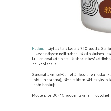
Hackman
täyttää tänä kesänä 220 vuotta. Sen k
kuvassa näkyvän nelilitraisen lisäksi pikkuinen k
lukujen emalikattiloista. Uusissakin kesäkattilois
induktioliedelle.
Sanomattakin selvää, että koska en usko kos
kohtuuhintaisena), tämä raikkaan värikäs yksilö l
kesän herkkuja!
Muuten, jos 30-40 vuoden takainen muotokieli p