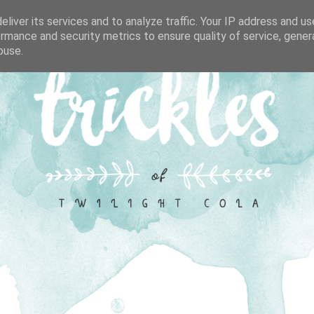
liver its services and to analyze traffic. Your IP address and u
rmance and security metrics to ensure quality of service, gene
buse.