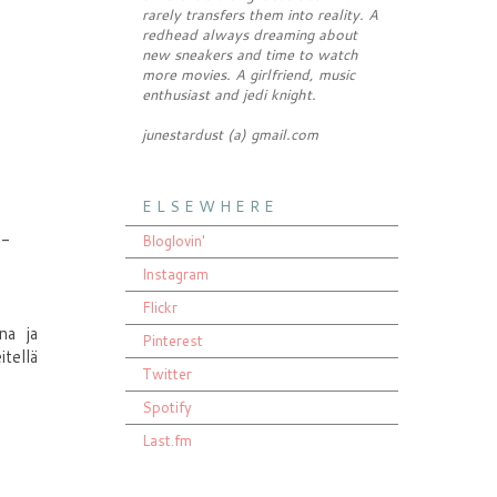
rarely transfers them into reality. A
redhead always dreaming about
new sneakers and time to watch
more movies. A girlfriend, music
enthusiast and jedi knight.
junestardust (a) gmail.com
E L S E W H E R E
0-
Bloglovin'
Instagram
Flickr
na ja
Pinterest
itellä
Twitter
Spotify
Last.fm