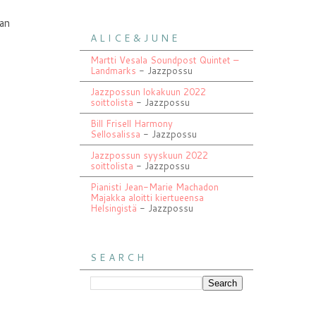
aan
A L I C E & J U N E
Martti Vesala Soundpost Quintet –
Landmarks
- Jazzpossu
Jazzpossun lokakuun 2022
soittolista
- Jazzpossu
Bill Frisell Harmony
Sellosalissa
- Jazzpossu
Jazzpossun syyskuun 2022
soittolista
- Jazzpossu
Pianisti Jean-Marie Machadon
Majakka aloitti kiertueensa
Helsingistä
- Jazzpossu
S E A R C H