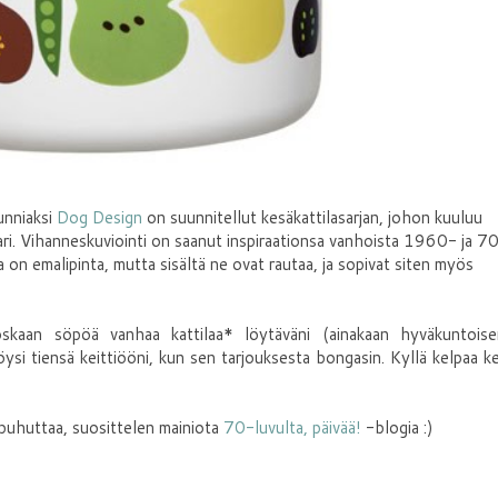
unniaksi
Dog Design
on suunnitellut kesäkattilasarjan, johon kuuluu
asari. Vihanneskuviointi on saanut inspiraationsa vanhoista 1960- ja 7
sa on emalipinta, mutta sisältä ne ovat rautaa, ja sopivat siten myös
kaan söpöä vanhaa kattilaa* löytäväni (ainakaan hyväkuntoise
öysi tiensä keittiööni, kun sen tarjouksesta bongasin. Kyllä kelpaa ke
uhuttaa, suosittelen mainiota
70-luvulta, päivää!
-blogia :)