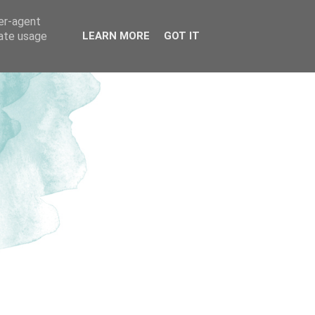
ser-agent
rate usage
LEARN MORE
GOT IT