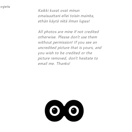
ooglella
Kaikki kuvat ovat minun
omaisuuttani ellei toisin mainita,
ethän käytä niitä ilman lupaa!
All photos are mine if not credited
otherwise. Please don't use them
without permission! If you see an
uncredited picture that is yours, and
you wish to be credited or the
picture removed, don't hesitate to
email me. Thanks!