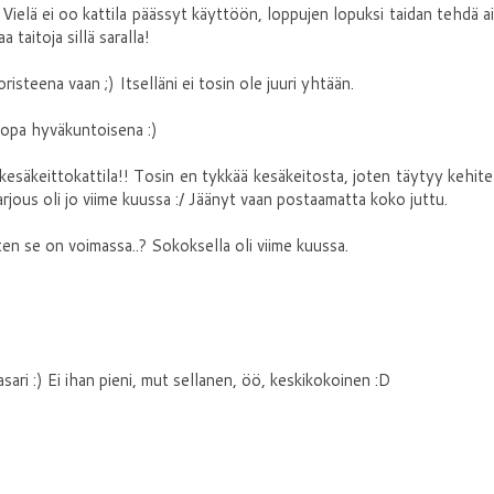
 Vielä ei oo kattila päässyt käyttöön, loppujen lopuksi taidan tehdä a
 taitoja sillä saralla!
risteena vaan ;) Itselläni ei tosin ole juuri yhtään.
a jopa hyväkuntoisena :)
kesäkeittokattila!! Tosin en tykkää kesäkeitosta, joten täytyy kehite
rjous oli jo viime kuussa :/ Jäänyt vaan postaamatta koko juttu.
iten se on voimassa..? Sokoksella oli viime kuussa.
ri :) Ei ihan pieni, mut sellanen, öö, keskikokoinen :D