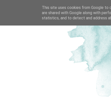
This site uses cookies from Google to de
are shared with Google along with perfo
statistics, and to detect and address a