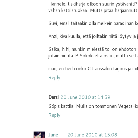
Hannele, tiskiharja olkoon suurin ystäväni :P
vähän kattilaruokaa.. Mutta pitää harjaannuttaa
Suvi, emali taitaakin olla melkein paras ihan ko
Anzi, kiva kuulla, että joiltakin niitä löytyy j
Salka, hihi, munkin mielestä toi on ehdoton 
jotain muuta :P Sokokselta ostin, mutta se ta
mari, en tiedä onko Cittarissakin tarjous ja m
Reply
Darsi
20 June 2010 at 14:59
Söpis kattila! Mulla on tommonen Vegeta-kasa
Reply
June
20 June 2010 at 15:08