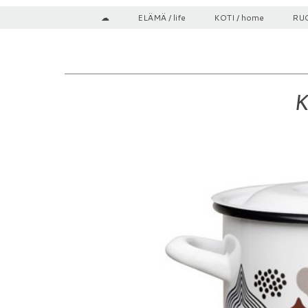
☁
ELÄMÄ / life
KOTI / home
RUO
K