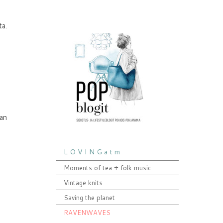
ta.
tan
L O V I N G a t m
Moments of tea + folk music
Vintage knits
Saving the planet
RAVENWAVES