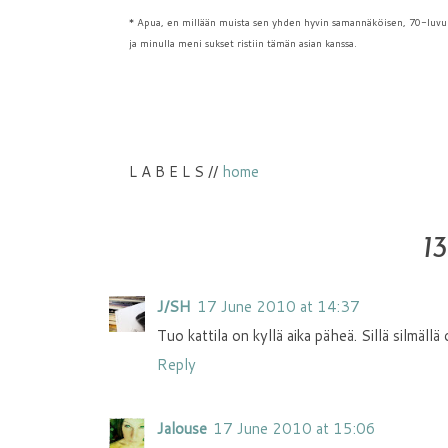
* Apua, en millään muista sen yhden hyvin samannäköisen, 70-luvun 
ja minulla meni sukset ristiin tämän asian kanssa.
L A B E L S //
home
1
J/SH
17 June 2010 at 14:37
Tuo kattila on kyllä aika päheä. Sillä silmällä 
Reply
Jalouse
17 June 2010 at 15:06