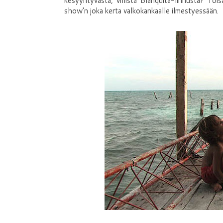
kesyyntyvästä, villistä Blanquita-linnusta? Tois
show'n joka kerta valkokankaalle ilmestyessään.