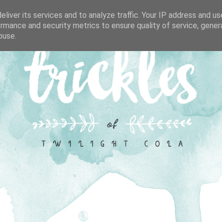
liver its services and to analyze traffic. Your IP address and u
rmance and security metrics to ensure quality of service, gene
buse.