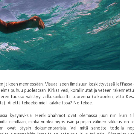
sen jälkeen mennessään. Visuaaliseen ilmaisuun keskittyvässä leffassa 
unnelma puhuu puolestaan. Kirkas vesi, koralliriutat ja veteen rakennettu
meren tuoksu välittyy valkokankaalta tuoreena (olkoonkin, että Kes
rta). Ai että tekeekö mieli kalakeittoa? No tekee.
isia kysymyksiä. Henkilöhahmot ovat olemassa juuri niin kuin fil
lla nimillään, minkä vuoksi myös isän ja pojan välinen rakkaus on t
an ovat täysin dokumentaarisia. Vai mitä sanotte todella nop