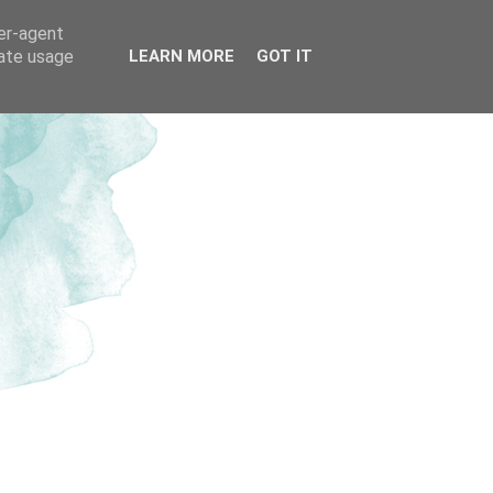
ser-agent
rate usage
LEARN MORE
GOT IT