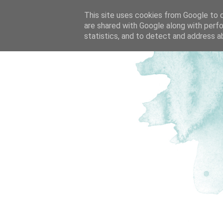
This site uses cookies from Google to de
are shared with Google along with perfo
statistics, and to detect and address a