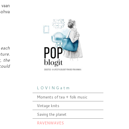
 vaan
isohva
 each
ture.
, the
could
L O V I N G a t m
Moments of tea + folk music
Vintage knits
Saving the planet
RAVENWAVES