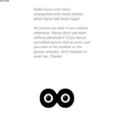
rastaa
Kaikki kuvat ovat minun
omaisuuttani ellei toisin mainita,
ethän käytä niitä ilman lupaa!
All photos are mine if not credited
otherwise. Please don't use them
without permission! If you see an
uncredited picture that is yours, and
you wish to be credited or the
picture removed, don't hesitate to
email me. Thanks!