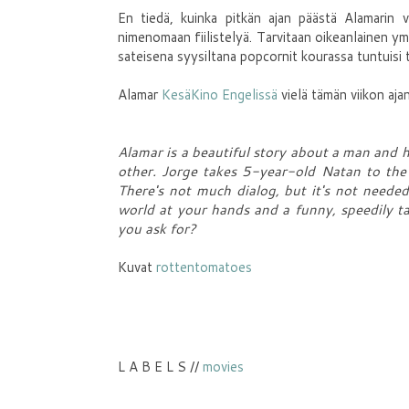
En tiedä, kuinka pitkän ajan päästä Alamarin v
nimenomaan fiilistelyä. Tarvitaan oikeanlainen y
sateisena syysiltana popcornit kourassa tuntuisi t
Alamar
KesäKino Engelissä
vielä tämän viikon ajan
Alamar is a beautiful story about a man and h
other. Jorge takes 5-year-old Natan to the 
There's not much dialog, but it's not needed 
world at your hands and a funny, speedily t
you ask for?
Kuvat
rottentomatoes
L A B E L S //
movies