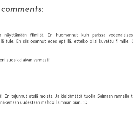
 comments:
va näyttämään filmiltä. En huomannut kuin parissa vedenalaises
lä tule. En siis osannut edes epäillä, etteikö olisi kuvattu filmille. 
eni suosikki aivan varmasti!
 En tajunnut etsiä moista. Ja kieltämättä tuolla Saimaan rannalla t
ä näkemään uudestaan mahdollisimman pian.. :D