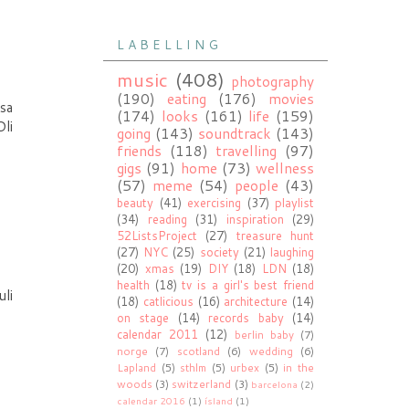
L A B E L L I N G
music
(408)
photography
(190)
eating
(176)
movies
sa
(174)
looks
(161)
life
(159)
Oli
going
(143)
soundtrack
(143)
friends
(118)
travelling
(97)
gigs
(91)
home
(73)
wellness
(57)
meme
(54)
people
(43)
beauty
(41)
exercising
(37)
playlist
(34)
reading
(31)
inspiration
(29)
52ListsProject
(27)
treasure hunt
(27)
NYC
(25)
society
(21)
laughing
(20)
xmas
(19)
DIY
(18)
LDN
(18)
health
(18)
tv is a girl's best friend
uli
(18)
catlicious
(16)
architecture
(14)
on stage
(14)
records baby
(14)
calendar 2011
(12)
berlin baby
(7)
norge
(7)
scotland
(6)
wedding
(6)
Lapland
(5)
sthlm
(5)
urbex
(5)
in the
woods
(3)
switzerland
(3)
barcelona
(2)
calendar 2016
(1)
ísland
(1)