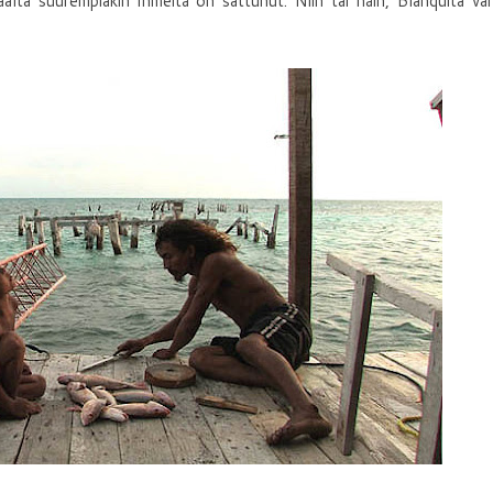
aalta suurempiakin ihmeitä on sattunut. Niin tai näin, Blanquita va