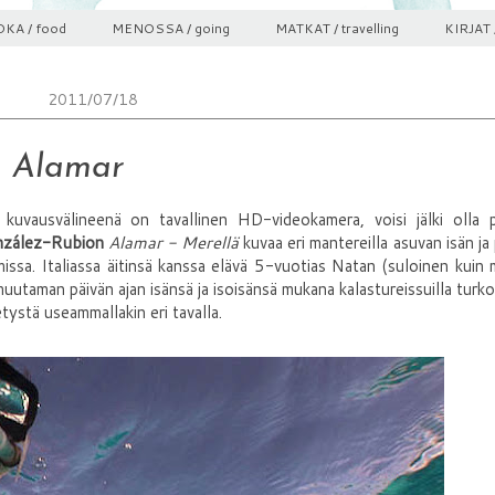
KA / food
MENOSSA / going
MATKAT / travelling
KIRJAT 
2011/07/18
Alamar
vausvälineenä on tavallinen HD-videokamera, voisi jälki olla p
zález-Rubion
Alamar - Merellä
kuvaa eri mantereilla asuvan isän ja
sa. Italiassa äitinsä kanssa elävä 5-vuotias Natan (suloinen kuin 
utaman päivän ajan isänsä ja isoisänsä mukana kalastureissuilla turk
tystä useammallakin eri tavalla.