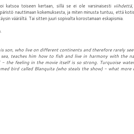
oi katsoa toiseen kertaan, sillä se ei ole varsinaisesti
viihdettä
,
mpäristö nauttimaan kokemuksesta, ja miten minusta tuntuu, että kot
äysin väärältä. Tai sitten juuri sopivalta korostamaan eskapismia.
.
is son, who live on different continents and therefore rarely see
sea, teaches him how to fish and live in harmony with the na
- the feeling in the movie itself is so strong. Turquoise water
amed bird called Blanquita (who steals the show) - what more 