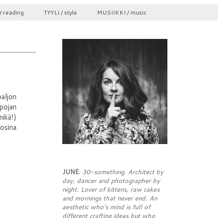
/ reading
TYYLI / style
MUSIIKKI / music
aljon
 pojan
mikä!)
oosina
JUNE.
30-something. Architect by
day, dancer and photographer by
night. Lover of kittens, raw cakes
and mornings that never end. An
aesthetic who's mind is full of
different crafting ideas but who