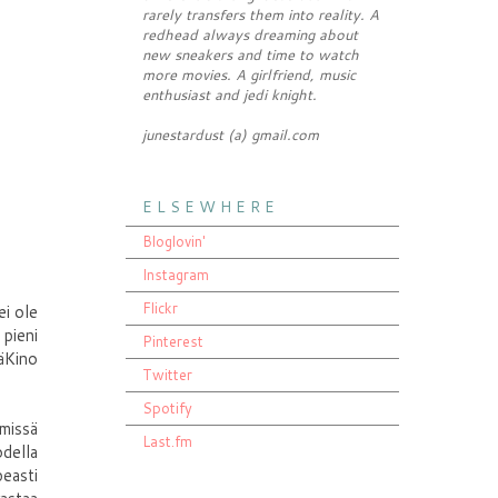
rarely transfers them into reality. A
redhead always dreaming about
new sneakers and time to watch
more movies. A girlfriend, music
enthusiast and jedi knight.
junestardust (a) gmail.com
E L S E W H E R E
Bloglovin'
Instagram
Flickr
ei ole
 pieni
Pinterest
äKino
Twitter
Spotify
missä
Last.fm
odella
easti