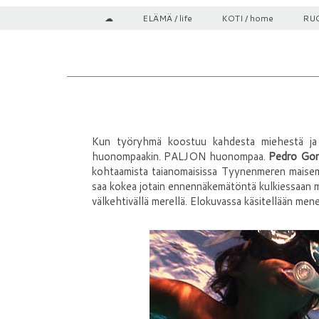
☁
ELÄMÄ / life
KOTI / home
RUO
Kun työryhmä koostuu kahdesta miehestä ja ku
huonompaakin. PALJON huonompaa.
Pedro Gon
kohtaamista taianomaisissa Tyynenmeren maisemis
saa kokea jotain ennennäkemätöntä kulkiessaan mu
välkehtivällä merellä. Elokuvassa käsitellään mene