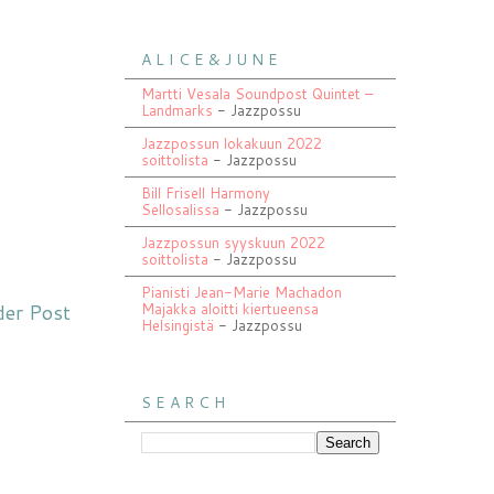
A L I C E & J U N E
Martti Vesala Soundpost Quintet –
Landmarks
- Jazzpossu
Jazzpossun lokakuun 2022
soittolista
- Jazzpossu
Bill Frisell Harmony
Sellosalissa
- Jazzpossu
Jazzpossun syyskuun 2022
soittolista
- Jazzpossu
Pianisti Jean-Marie Machadon
der Post
Majakka aloitti kiertueensa
Helsingistä
- Jazzpossu
S E A R C H