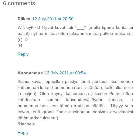
6 comments:
Riikka
12 July 2011 at 20:50
Wiisleyt! <3 Hyvät kuvat tuli ^___^ (mulla tippuu kohta toi
paita!) nyt harmittaa etten jaksanu kantaa putkea mukana :
((( :D
-R
Reply
Anonymous
13 July 2011 at 00:54
Ihania kuvia, loppuillan piristys tämä postaus! Itse menen
katsomaan leffan huomenna (tai siis tänään, kello alkaa olla
jo paljon). Olen käynyt katsomassa jokaisen Potter-leffan
kahdestaan saman lapsuudenystäväni kanssa, ja
huomenna on sitten tämän tradition päätös... Täytyy vain
toivoa, että grand finale osoittautuu sopivan arvokkaaksi
tähän tarkoitukseen:)
/Hannele
Reply