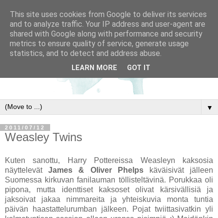
This site uses cookies from Google to deliver its services
and to analyze traffic. Your IP address and user-agent are
shared with Google along with performance and security
metrics to ensure quality of service, generate usage
statistics, and to detect and address abuse.
LEARN MORE
GOT IT
▼
2011/07/12
Weasley Twins
Kuten sanottu, Harry Pottereissa Weasleyn kaksosia
näyttelevät
James & Oliver Phelps
käväisivät jälleen
Suomessa kirkuvan fanilauman töllisteltävinä. Porukkaa oli
pipona, mutta identtiset kaksoset olivat kärsivällisiä ja
jaksoivat jakaa nimmareita ja yhteiskuvia monta tuntia
päivän haastattelurumban jälkeen. Pojat twiittasivatkin yli