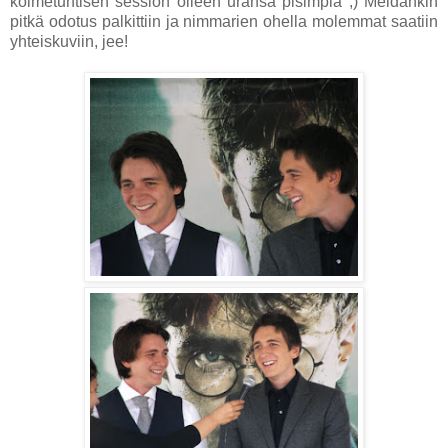
kolmetuntisen session olleen uransa pisimpiä ;) Meidänkin
pitkä odotus palkittiin ja nimmarien ohella molemmat saatiin
yhteiskuviin, jee!