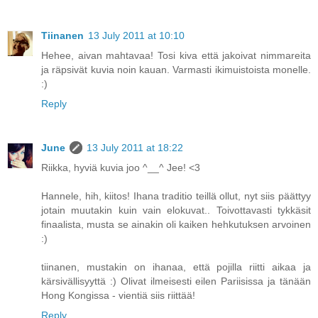
Tiinanen
13 July 2011 at 10:10
Hehee, aivan mahtavaa! Tosi kiva että jakoivat nimmareita
ja räpsivät kuvia noin kauan. Varmasti ikimuistoista monelle.
:)
Reply
June
13 July 2011 at 18:22
Riikka, hyviä kuvia joo ^__^ Jee! <3
Hannele, hih, kiitos! Ihana traditio teillä ollut, nyt siis päättyy
jotain muutakin kuin vain elokuvat.. Toivottavasti tykkäsit
finaalista, musta se ainakin oli kaiken hehkutuksen arvoinen
:)
tiinanen, mustakin on ihanaa, että pojilla riitti aikaa ja
kärsivällisyyttä :) Olivat ilmeisesti eilen Pariisissa ja tänään
Hong Kongissa - vientiä siis riittää!
Reply