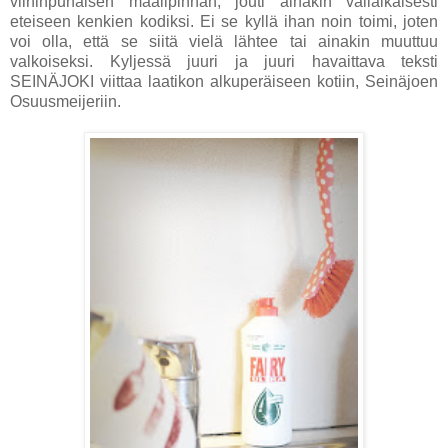
viininpunaisen maalipinnan, jouti ainakin väliaikaisesti
eteiseen kenkien kodiksi. Ei se kyllä ihan noin toimi, joten
voi olla, että se siitä vielä lähtee tai ainakin muuttuu
valkoiseksi. Kyljessä juuri ja juuri havaittava teksti
SEINÄJOKI viittaa laatikon alkuperäiseen kotiin, Seinäjoen
Osuusmeijeriin.