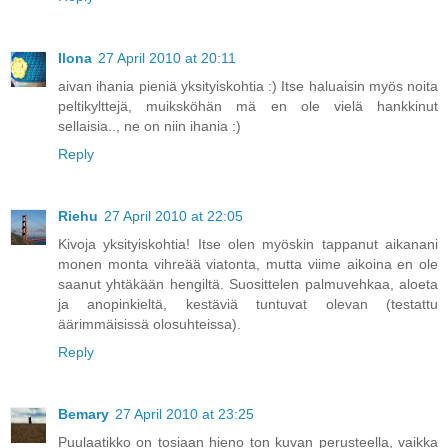
Ilona
27 April 2010 at 20:11
aivan ihania pieniä yksityiskohtia :) Itse haluaisin myös noita
peltikylttejä, muiksköhän mä en ole vielä hankkinut
sellaisia.., ne on niin ihania :)
Reply
Riehu
27 April 2010 at 22:05
Kivoja yksityiskohtia! Itse olen myöskin tappanut aikanani
monen monta vihreää viatonta, mutta viime aikoina en ole
saanut yhtäkään hengiltä. Suosittelen palmuvehkaa, aloeta
ja anopinkieltä, kestäviä tuntuvat olevan (testattu
äärimmäisissä olosuhteissa).
Reply
Bemary
27 April 2010 at 23:25
Puulaatikko on tosiaan hieno ton kuvan perusteella, vaikka