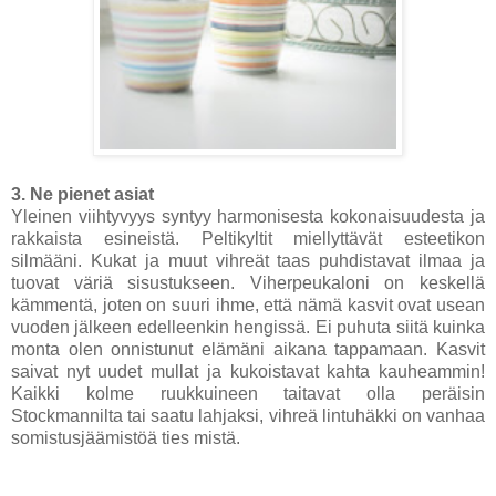
3. Ne pienet asiat
Yleinen viihtyvyys syntyy harmonisesta kokonaisuudesta ja
rakkaista esineistä. Peltikyltit miellyttävät esteetikon
silmääni. Kukat ja muut vihreät taas puhdistavat ilmaa ja
tuovat väriä sisustukseen. Viherpeukaloni on keskellä
kämmentä, joten on suuri ihme, että nämä kasvit ovat usean
vuoden jälkeen edelleenkin hengissä. Ei puhuta siitä kuinka
monta olen onnistunut elämäni aikana tappamaan. Kasvit
saivat nyt uudet mullat ja kukoistavat kahta kauheammin!
Kaikki kolme ruukkuineen taitavat olla peräisin
Stockmannilta tai saatu lahjaksi, vihreä lintuhäkki on vanhaa
somistusjäämistöä ties mistä.