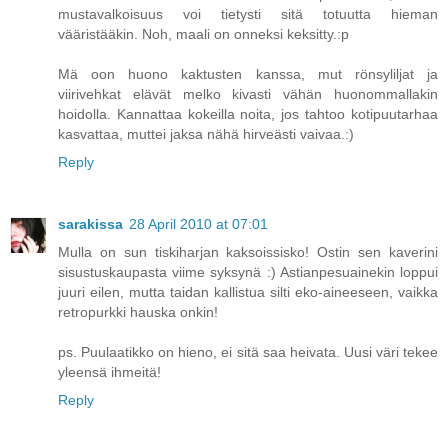
mustavalkoisuus voi tietysti sitä totuutta hieman
vääristääkin. Noh, maali on onneksi keksitty.:p
Mä oon huono kaktusten kanssa, mut rönsyliljat ja
viirivehkat elävät melko kivasti vähän huonommallakin
hoidolla. Kannattaa kokeilla noita, jos tahtoo kotipuutarhaa
kasvattaa, muttei jaksa nähä hirveästi vaivaa.:)
Reply
sarakissa
28 April 2010 at 07:01
Mulla on sun tiskiharjan kaksoissisko! Ostin sen kaverini
sisustuskaupasta viime syksynä :) Astianpesuainekin loppui
juuri eilen, mutta taidan kallistua silti eko-aineeseen, vaikka
retropurkki hauska onkin!
ps. Puulaatikko on hieno, ei sitä saa heivata. Uusi väri tekee
yleensä ihmeitä!
Reply