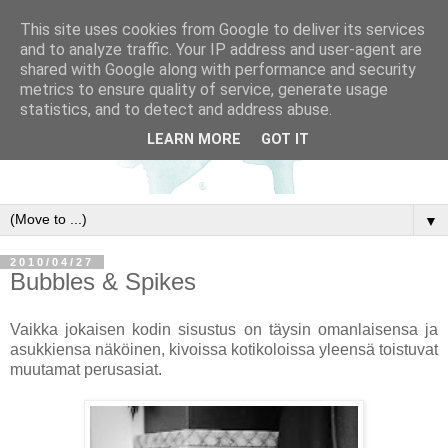
This site uses cookies from Google to deliver its services
and to analyze traffic. Your IP address and user-agent are
shared with Google along with performance and security
metrics to ensure quality of service, generate usage
statistics, and to detect and address abuse.
LEARN MORE
GOT IT
▼
2010/04/27
Bubbles & Spikes
Vaikka jokaisen kodin sisustus on täysin omanlaisensa ja
asukkiensa näköinen, kivoissa kotikoloissa yleensä toistuvat
muutamat perusasiat.