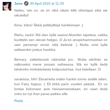
June
30 April 2010 at 11:33
Nekku, niin on, se on ollut oikein kiltti viherlapsi eikä ole
oikutellut!
Ilona, kiitos! Äkkiä peltikylttejä hankkimaan ;)
Riehu, tacks! Mä olen kyllä saanut Aloenkin tapettua, vaikka
kuvittelin sen olevan helppo :D Ja toi anopinhammashan on
vain pienempi versio siitä kielestä :) Mutta voisi kyllä
sellasenkin joskus hankkia.
Bemary, valitettavasti vääristää joo.. Mutta eiköhän se
valkoseksi mene jossain vaiheessa. Mä en kyllä tiedä
tahdonko minkäänlaista kotipuutarhaa, mut katellaan :D
sarakissa, hihi! Ekoainetta mäkin hankin tonne sisälle sitten,
kun Fairy loppuu :) Eli ehkä parin vuoden päästä.. En oo
lootaa kokonaan pois heivaamassakaan, en vaan tiedä
onko toi nyt ihan paras paikka sille.
Reply