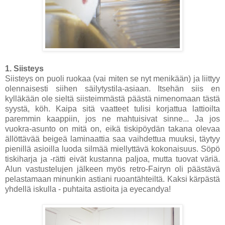
1. Siisteys
Siisteys on puoli ruokaa (vai miten se nyt menikään) ja liittyy
olennaisesti siihen säilytystila-asiaan. Itsehän siis en
kylläkään ole sieltä siisteimmästä päästä nimenomaan tästä
syystä, köh. Kaipa sitä vaatteet tulisi korjattua lattioilta
paremmin kaappiin, jos ne mahtuisivat sinne... Ja jos
vuokra-asunto on mitä on, eikä tiskipöydän takana olevaa
ällöttävää beigeä laminaattia saa vaihdettua muuksi, täytyy
pienillä asioilla luoda silmää miellyttävä kokonaisuus. Söpö
tiskiharja ja -rätti eivät kustanna paljoa, mutta tuovat väriä.
Alun vastustelujen jälkeen myös retro-Fairyn oli päästävä
pelastamaan minunkin astiani ruoantähteiltä. Kaksi kärpästä
yhdellä iskulla - puhtaita astioita ja eyecandya!