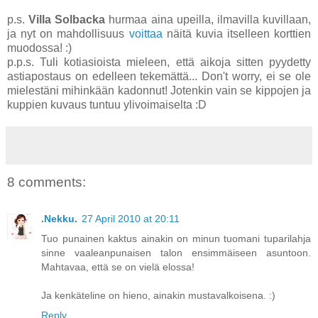
p.s.
Villa Solbacka
hurmaa aina upeilla, ilmavilla kuvillaan,
ja nyt on mahdollisuus
voittaa
näitä kuvia itselleen korttien
muodossa! :)
p.p.s. Tuli kotiasioista mieleen, että aikoja sitten pyydetty
astiapostaus on edelleen tekemättä... Don't worry, ei se ole
mielestäni mihinkään kadonnut! Jotenkin vain se kippojen ja
kuppien kuvaus tuntuu ylivoimaiselta :D
8 comments:
.Nekku.
27 April 2010 at 20:11
Tuo punainen kaktus ainakin on minun tuomani tuparilahja
sinne vaaleanpunaisen talon ensimmäiseen asuntoon.
Mahtavaa, että se on vielä elossa!
Ja kenkäteline on hieno, ainakin mustavalkoisena. :)
Reply