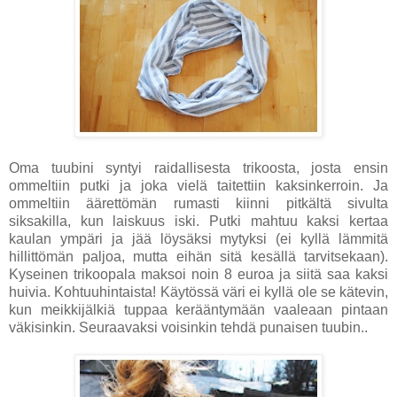
Oma tuubini syntyi raidallisesta trikoosta, josta ensin
ommeltiin putki ja joka vielä taitettiin kaksinkerroin. Ja
ommeltiin äärettömän rumasti kiinni pitkältä sivulta
siksakilla, kun laiskuus iski. Putki mahtuu kaksi kertaa
kaulan ympäri ja jää löysäksi mytyksi (ei kyllä lämmitä
hillittömän paljoa, mutta eihän sitä kesällä tarvitsekaan).
Kyseinen trikoopala maksoi noin 8 euroa ja siitä saa kaksi
huivia. Kohtuuhintaista! Käytössä väri ei kyllä ole se kätevin,
kun meikkijälkiä tuppaa kerääntymään vaaleaan pintaan
väkisinkin. Seuraavaksi voisinkin tehdä punaisen tuubin..