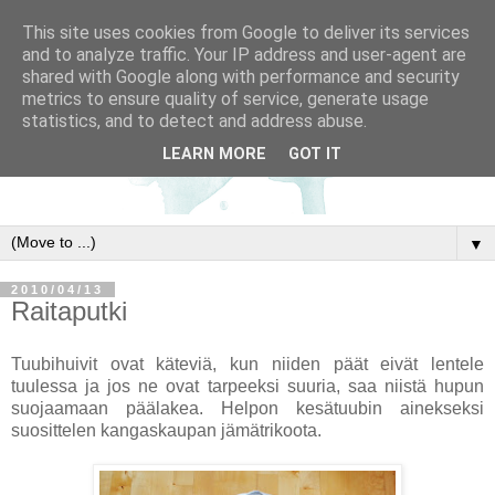
This site uses cookies from Google to deliver its services
and to analyze traffic. Your IP address and user-agent are
shared with Google along with performance and security
metrics to ensure quality of service, generate usage
statistics, and to detect and address abuse.
LEARN MORE
GOT IT
▼
2010/04/13
Raitaputki
Tuubihuivit ovat käteviä, kun niiden päät eivät lentele
tuulessa ja jos ne ovat tarpeeksi suuria, saa niistä hupun
suojaamaan päälakea. Helpon kesätuubin ainekseksi
suosittelen kangaskaupan jämätrikoota.