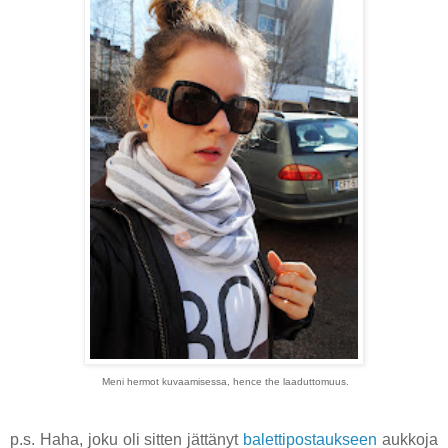
Meni hermot kuvaamisessa, hence the laaduttomuus.
p.s. Haha, joku oli sitten jättänyt
balettipostaukseen
aukkoja