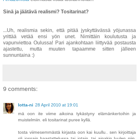
Sinä ja jäätävä realismi? Tositarinat?
...Uh, realismia sekin, että pitää jyskyttävässä yöjunassa
yrittää vetää ensi yön unet. Nimittäin koulutusta ja
vapunviettoa Oulussa! Pari ajankohtaan liittyvää postausta
ajastettu, mutta muuten tapaamme sitten jälleen
sunnuntaina :)
9 comments:
lotta-ni
28 April 2010 at 19:01
mä oon ite viime aikoina tykästyny elämänkertoihin ja
muistelmiin. eli tositarinat puree kyllä.
tosta viimesemmästä kirjasta oon kai kuullu.. sen kirjoittaja
oli jossain haastattelussa tai jotain, tai ainakin luulen niin,