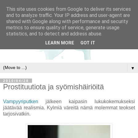
This site uses cookies from Google to deliver its services
and to analyze traffic. Your IP address and user-agent are
shared with Google along with performance and security
metrics to ensure quality of service, generate usage
statistics, and to detect and address abuse.
LEARN MORE
GOT IT
▼
2010/04/28
Prostituutiota ja syömishäiriöitä
Vampyyriputken
jälkeen kaipasin lukukokemukseksi
jäätävää realismia. Kylmiä väreitä nämä molemmat teokset
tarjosivatkin.