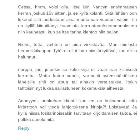
Cessa, hmm, voipi olla. Itse luin Nancyn ensimmäisen
kerran joskus 15v sitten, ja se kyllä kolahti. Siitä lähtien oon
lukenut sitä uudestaan aina muutaman vuoden välein. En
oo kyllä kiinnittänyt huomiota kerrontaan/suomennokseen
niin kauheasti, kun se itse tarina kiehtoo niin paljon.
Riehu, totta, vaihtelu on aina virkistävää. Mun mielestä
Lemmikkikaupan Tytöt ei ollut ihan niin järkyttävä, kun olisin
halunnut..
norppa, joo, jotenkin se koko kirja oli vaan liian kliinisesti
kerrottu.. Mutta kuten sanoit, varmasti syömishäiriöisten
läheisille siitä on apua tai ainakin vertaistukea. Itekin
tahtoisin nyt lukea sairastuneen kokemuksia aiheesta.
Anonyymi, oonkohan idiootti kun en oo hoksannut, että
kirjastoon voi viedä lahjoituksena kirjoja?! Loistavaa! Ja
kyllä niissä tositarinoissakin tarvitaan kirjoittamisen taitoa, ei
pelkkä sanelu riitä.
Reply