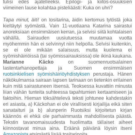
tulisi edes ajatelleeksi. Epilogi- ja kiitos-osuuksien
viimeinen lause kolahtaa pisteliäästi: Kuka on uhri?
Tapa minut, äiti!
on tositarina, äidin kertomus tytöstä joka
kieltäytyi syömästä. Vain 11-vuotiaana Katarina sairastui
anoreksiaan ensimmäisen kerran, ja selvisi siitä kohtalaisen
vähällä. Sairauden uusiutuessa muutamaa vuotta
myöhemmin hän ei selvinnyt niin helpolla. Selvisi kuitenkin,
se ei ole mikään salaisuus, mutta kuolema ei
syömishäiriöissä (tai syömissairauksissa) ole ikinä kaukana.
Marianne Käcko
on suomenruotsalainen
lastentarhanopettaja ja Suomen ensimmäisen
ruotsinkielisen syömishäiriöyhdistyksen
perustaja. Hänen
näkökulmansa sairaan lapsen tarinaan on tietenkin erilainen
kuin mitä sairastuneen itsensä. Teoksessa kuvattiin minusta
liian vähän tunteita suhteessa tapahtumien kertaamiseen ja
faktoihin. Hieman töksähtelevä teksti johtunee kahdestakin
eri asiasta, a) Käckohan ei ole virallisesti kirjailija eikä siten
sanataituri ja b) alunperin Ruotsiksi kirjoitetun kirjan
käännös ei ehkä ole parhaimmasta mahdollisesta päästä.
Tekstin tavanomaisuudesta huolimatta tällaiset aiheet
kiinnostavat minua aina. Eräänä päivänä löysin itseni
Amazonista
etsimästä lisää tositarinoita...