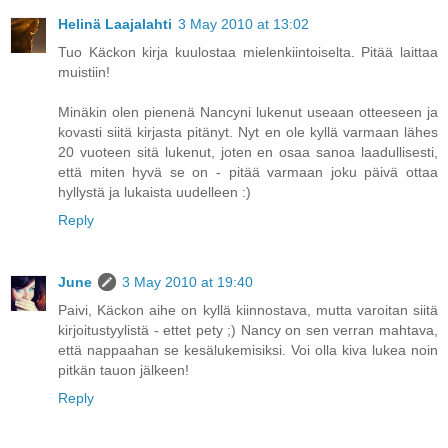
Helinä Laajalahti
3 May 2010 at 13:02
Tuo Käckon kirja kuulostaa mielenkiintoiselta. Pitää laittaa
muistiin!
Minäkin olen pienenä Nancyni lukenut useaan otteeseen ja
kovasti siitä kirjasta pitänyt. Nyt en ole kyllä varmaan lähes
20 vuoteen sitä lukenut, joten en osaa sanoa laadullisesti,
että miten hyvä se on - pitää varmaan joku päivä ottaa
hyllystä ja lukaista uudelleen :)
Reply
June
3 May 2010 at 19:40
Paivi, Käckon aihe on kyllä kiinnostava, mutta varoitan siitä
kirjoitustyylistä - ettet pety ;) Nancy on sen verran mahtava,
että nappaahan se kesälukemisiksi. Voi olla kiva lukea noin
pitkän tauon jälkeen!
Reply