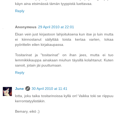
käyn aina etsimässä tämän tyyppistä luettavaa.
Reply
Anonymous
29 April 2010 at 22:01
Ekan vein just kirjastoon lahjoituksena kun itse jo luin mutta
ei kiinnostanut säilyttää toista kertaa varten, tokaa
pyörittelin eilen kirjakaupassa.
Tositarinat ja "tositarinat" on ihan jees, mutta ei tuo
lemmikkikauppa ainakaan miuhun täysillä kolahtanut. Kuten
sanoit, jotain jäi puuttumaan.
Reply
June
30 April 2010 at 11:41
lotta, joku taika tositarinoissa kyllä on! Vaikka toki se riippuu
kerrontatyylistäkin.
Bemary, eikö ;)