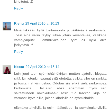
kirjoitetut. :D
Reply
Riehu
29 April 2010 at 10:13
Minä tykkään kyllä tositarinoista ja jäätävästä realismista.
Tosin aina väliin täytyy lukea jotain keventävää, vaikkapa
vampyyriputki. Lemmikkikaupan tytöt oli kyllä aika
järkyttävä. :/
Reply
Noora
29 April 2010 at 18:14
Luin juuri tuon syömishäiriökirjan, mutten ajatellut blogata
siitä. En jotenkin saanut siitä otetetta, vaikka aihe on rankka
ja tositarinat kiinnostaa. Odotan siis ehkä vielä rankempaa
kertomusta... Haluaisin ehkä enemmän myös sen
sairastuneen näkökulmaa? Tosin tuo Käckön kirja on
varmasti hyvä niille, joiden läheisillä on syömishäiriö...
elämäkertahyllyllä ja esim. lääketiede- ja psykologiahyllyillä