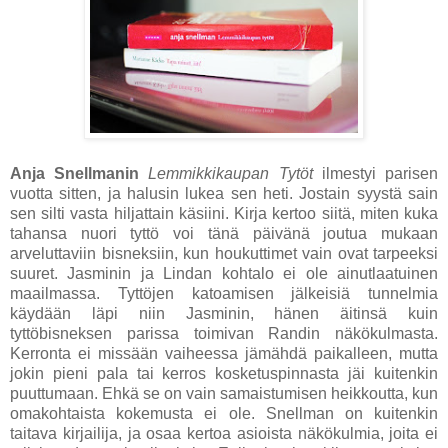
Anja Snellmanin
Lemmikkikaupan Tytöt
ilmestyi parisen
vuotta sitten, ja halusin lukea sen heti. Jostain syystä sain
sen silti vasta hiljattain käsiini. Kirja kertoo siitä, miten kuka
tahansa nuori tyttö voi tänä päivänä joutua mukaan
arveluttaviin bisneksiin, kun houkuttimet vain ovat tarpeeksi
suuret. Jasminin ja Lindan kohtalo ei ole ainutlaatuinen
maailmassa. Tyttöjen katoamisen jälkeisiä tunnelmia
käydään läpi niin Jasminin, hänen äitinsä kuin
tyttöbisneksen parissa toimivan Randin näkökulmasta.
Kerronta ei missään vaiheessa jämähdä paikalleen, mutta
jokin pieni pala tai kerros kosketuspinnasta jäi kuitenkin
puuttumaan. Ehkä se on vain samaistumisen heikkoutta, kun
omakohtaista kokemusta ei ole. Snellman on kuitenkin
taitava kirjailija, ja osaa kertoa asioista näkökulmia, joita ei