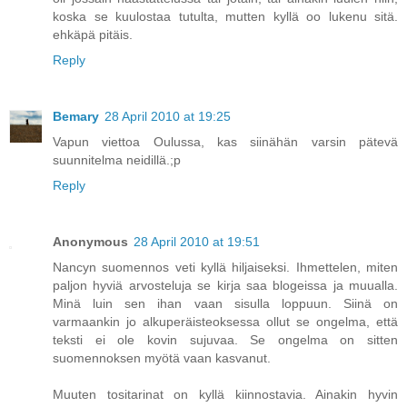
koska se kuulostaa tutulta, mutten kyllä oo lukenu sitä.
ehkäpä pitäis.
Reply
Bemary
28 April 2010 at 19:25
Vapun viettoa Oulussa, kas siinähän varsin pätevä
suunnitelma neidillä.;p
Reply
Anonymous
28 April 2010 at 19:51
Nancyn suomennos veti kyllä hiljaiseksi. Ihmettelen, miten
paljon hyviä arvosteluja se kirja saa blogeissa ja muualla.
Minä luin sen ihan vaan sisulla loppuun. Siinä on
varmaankin jo alkuperäisteoksessa ollut se ongelma, että
teksti ei ole kovin sujuvaa. Se ongelma on sitten
suomennoksen myötä vaan kasvanut.
Muuten tositarinat on kyllä kiinnostavia. Ainakin hyvin