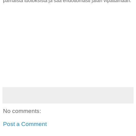
parhaista tuotoksista ja saa ehdottomasti jalan vipattamaan.
No comments:
Post a Comment