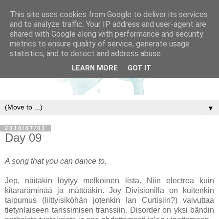
This site uses cookies from Google to deliver its services
and to analyze traffic. Your IP address and user-agent are
shared with Google along with performance and security
metrics to ensure quality of service, generate usage
statistics, and to detect and address abuse.
LEARN MORE
GOT IT
▼
2010/07/03
Day 09
A song that you can dance to.
Jep, näitäkin löytyy melkoinen lista. Niin electroa kuin
kitararäminää ja mättöäkin. Joy Divisionilla on kuitenkin
taipumus (liittyisiköhän jotenkin Ian Curtisiin?) vaivuttaa
tietynlaiseen tanssimisen transsiin. Disorder on yksi bändin