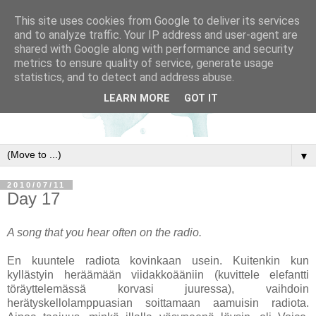
This site uses cookies from Google to deliver its services
and to analyze traffic. Your IP address and user-agent are
shared with Google along with performance and security
metrics to ensure quality of service, generate usage
statistics, and to detect and address abuse.
LEARN MORE
GOT IT
▼
2010/07/11
Day 17
A song that you hear often on the radio.
En kuuntele radiota kovinkaan usein. Kuitenkin kun
kyllästyin heräämään viidakkoääniin (kuvittele elefantti
töräyttelemässä korvasi juuressa), vaihdoin
herätyskellolamppuasian soittamaan aamuisin radiota.