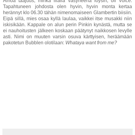
Ainoa taajuus, minkä illalla väsyneenä löysin, oli Voice.
Tapahtuneen johdosta olen hyvin, hyvin monta kertaa
herännyt klo 06.30 tähän nimenomaiseen Glambertin biisiin.
Eipä sillä, mies osaa kyllä laulaa, vaikkei itse musakki niin
iskisikään. Kappale on alun perin Pinkin kynästä, mutta se
ei nauhoitusten jälkeen koskaan päätynyt naikkosen levylle
asti. Nimi on muuten varsin osuva kärttyisen, heräämään
pakotetun Bubblen olotilaan:
Whataya want from me?