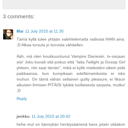
3 comments:
Mai
11 July 2010 at 11:35
Tämä kyllä tulee yhtään valehtelematta radiosta IHAN aina.
:D Alkaa tursuta jo korvista vähitellen.
Ääh, mä olen koukkuuntunut Vampire Diariesiin, tv-sarjaan
siis! Joku kuvaili sitä joskus että "laita Twilight ja Gossip Girl
yhteen, niin saat tämän", mikä ei kyllä mielestäni oikein pidä
paikkaansa, kun kumpikaan edellämainituista ei iske
muhun. On tämä vähän sellainen guilty pleasure, ei fiksun
aikuisen ihmisen PITÄISI tykätä tuollaisesta sarjasta, mutku!
:D
Reply
jenkku
11 July 2010 at 20:42
hehe mul on kännykän herätysäänenä kans jotain viidakon