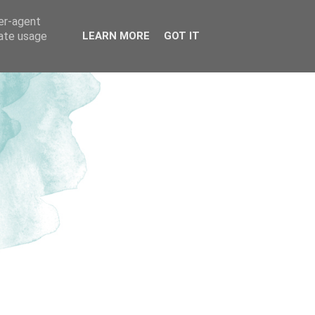
ser-agent
rate usage
LEARN MORE
GOT IT