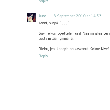
Reply
June
3 September 2010 at 14:53
Jenni, niinpä ^___^
Suvi, eikun opettelemaan! Niin minäkin tein 
tosta mitään ymmärrä..
Riehu, jep, Joseph on kasvanut Kolme Kiveä A
Reply