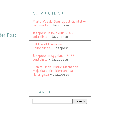
A L I C E & J U N E
Martti Vesala Soundpost Quintet –
Landmarks
- Jazzpossu
Jazzpossun lokakuun 2022
der Post
soittolista
- Jazzpossu
Bill Frisell Harmony
Sellosalissa
- Jazzpossu
Jazzpossun syyskuun 2022
soittolista
- Jazzpossu
Pianisti Jean-Marie Machadon
Majakka aloitti kiertueensa
Helsingistä
- Jazzpossu
S E A R C H