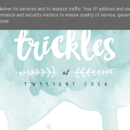
liver its services and to analyze traffic. Your IP address and u
rmance and security metrics to ensure quality of service, gene
buse.