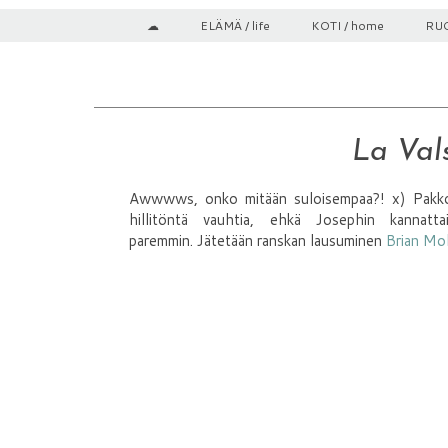
☁
ELÄMÄ / life
KOTI / home
RUO
La Val
Awwwws, onko mitään suloisempaa?! x) Pakko ky
hillitöntä vauhtia, ehkä Josephin kannatt
paremmin. Jätetään ranskan lausuminen
Brian Mol