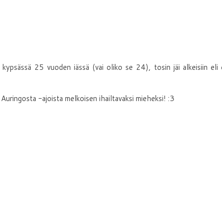
kypsässä 25 vuoden iässä (vai oliko se 24), tosin jäi alkeisiin eli
uringosta -ajoista melkoisen ihailtavaksi mieheksi! :3