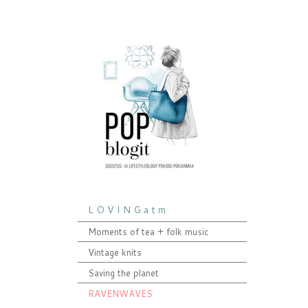
L O V I N G a t m
Moments of tea + folk music
Vintage knits
Saving the planet
RAVENWAVES