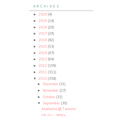
A R C H I V E S
2020
(4)
►
2019
(14)
►
2018
(29)
►
2017
(29)
►
2016
(82)
►
2015
(53)
►
2014
(47)
►
2013
(64)
►
2012
(109)
►
2011
(311)
►
2010
(358)
▼
December
(31)
►
November
(27)
►
October
(31)
►
September
(30)
▼
Anathema @ Tavastia
OK Go - White