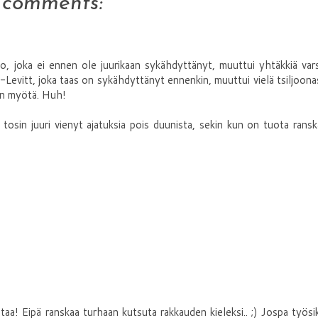
 comments:
ko, joka ei ennen ole juurikaan sykähdyttänyt, muuttui yhtäkkiä var
-Levitt, joka taas on sykähdyttänyt ennenkin, muuttui vielä tsiljoona
on myötä. Huh!
osin juuri vienyt ajatuksia pois duunista, sekin kun on tuota rans
taa! Eipä ranskaa turhaan kutsuta rakkauden kieleksi.. ;) Jospa työsi