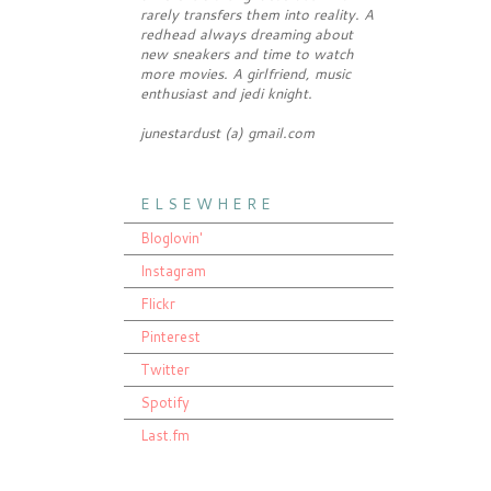
rarely transfers them into reality. A
redhead always dreaming about
new sneakers and time to watch
more movies. A girlfriend, music
enthusiast and jedi knight.
junestardust (a) gmail.com
E L S E W H E R E
Bloglovin'
Instagram
Flickr
Pinterest
Twitter
Spotify
Last.fm