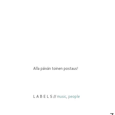
Alla päivän toinen postaus!
L A B E L S //
music
,
people