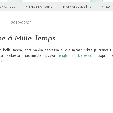
KA / food
MENOSSA / going
MATKAT / travelling
KIRJAT 
2010/09/02
se á Mille Temps
llä sanoa, että vaikka pätkässä ei ole mitään vikaa ja francais 
aisi kaikesta huolimatta pysyä
englannin kielessä
... Sopii hä
kolle
.