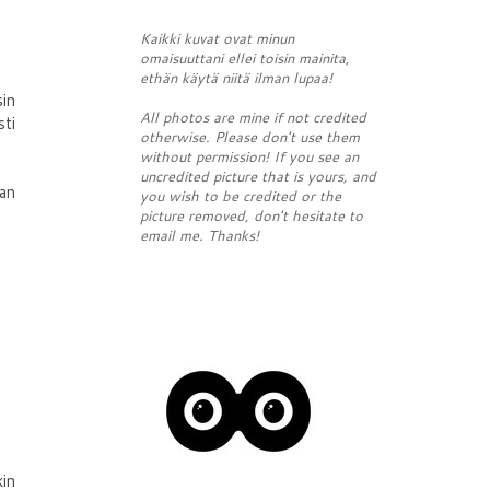
Kaikki kuvat ovat minun
omaisuuttani ellei toisin mainita,
ethän käytä niitä ilman lupaa!
sin
All photos are mine if not credited
sti
otherwise. Please don't use them
without permission! If you see an
uncredited picture that is yours, and
kan
you wish to be credited or the
picture removed, don't hesitate to
email me. Thanks!
kin