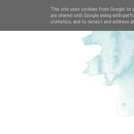
This site uses cookies from Google to de
are shared with Google along with perfo
statistics, and to detect and address a