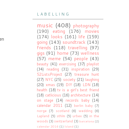
L A B E L L I N G
music
(408)
photography
(190)
eating
(176)
movies
(174)
looks
(161)
life
(159)
 en
going
(143)
soundtrack
(143)
friends
(118)
travelling
(97)
gigs
(91)
home
(73)
wellness
(57)
meme
(54)
people
(43)
beauty
(41)
exercising
(37)
playlist
(34)
reading
(31)
inspiration
(29)
52ListsProject
(27)
treasure hunt
(27)
NYC
(25)
society
(21)
laughing
(20)
xmas
(19)
DIY
(18)
LDN
(18)
health
(18)
tv is a girl's best friend
(18)
catlicious
(16)
architecture
(14)
on stage
(14)
records baby
(14)
calendar 2011
(12)
berlin baby
(7)
norge
(7)
scotland
(6)
wedding
(6)
Lapland
(5)
sthlm
(5)
urbex
(5)
in the
woods
(3)
switzerland
(3)
barcelona
(2)
calendar 2016
(1)
ísland
(1)