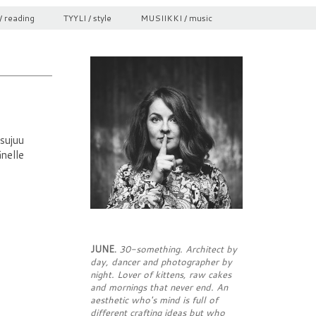
/ reading
TYYLI / style
MUSIIKKI / music
sujuu
nelle
JUNE.
30-something. Architect by
day, dancer and photographer by
night. Lover of kittens, raw cakes
and mornings that never end. An
aesthetic who's mind is full of
different crafting ideas but who